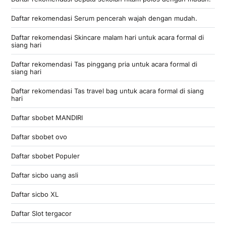
Daftar rekomendasi Serum pencerah wajah dengan mudah.
Daftar rekomendasi Skincare malam hari untuk acara formal di
siang hari
Daftar rekomendasi Tas pinggang pria untuk acara formal di
siang hari
Daftar rekomendasi Tas travel bag untuk acara formal di siang
hari
Daftar sbobet MANDIRI
Daftar sbobet ovo
Daftar sbobet Populer
Daftar sicbo uang asli
Daftar sicbo XL
Daftar Slot tergacor