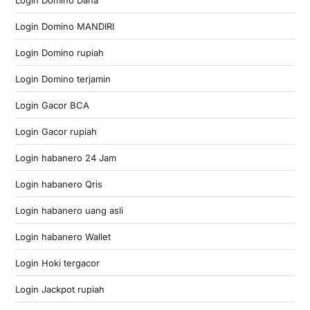
Login Domino MANDIRI
Login Domino rupiah
Login Domino terjamin
Login Gacor BCA
Login Gacor rupiah
Login habanero 24 Jam
Login habanero Qris
Login habanero uang asli
Login habanero Wallet
Login Hoki tergacor
Login Jackpot rupiah