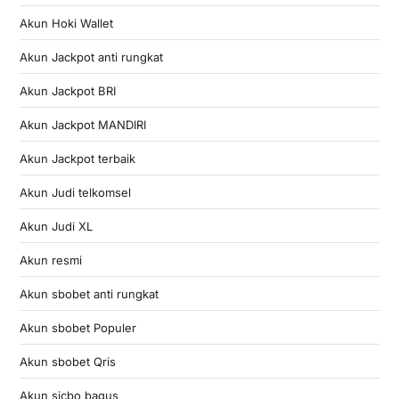
Akun Hoki Wallet
Akun Jackpot anti rungkat
Akun Jackpot BRI
Akun Jackpot MANDIRI
Akun Jackpot terbaik
Akun Judi telkomsel
Akun Judi XL
Akun resmi
Akun sbobet anti rungkat
Akun sbobet Populer
Akun sbobet Qris
Akun sicbo bagus