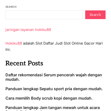
SEARCH
Search
jaringan layanan hokiku88
Hokiku88
adalah Slot Daftar Judi Slot Online Gacor Hari
Ini.
Recent Posts
Daftar rekomendasi Serum pencerah wajah dengan
mudah.
Panduan lengkap Sepatu sport pria dengan mudah.
Cara memilih Body scrub kopi dengan mudah.
Panduan lengkap Jam tangan mewah untuk acara