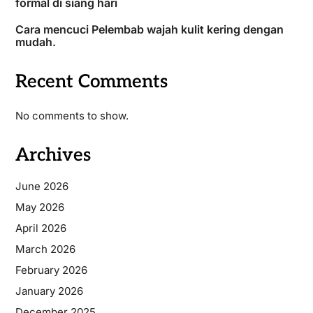
formal di siang hari
Cara mencuci Pelembab wajah kulit kering dengan
mudah.
Recent Comments
No comments to show.
Archives
June 2026
May 2026
April 2026
March 2026
February 2026
January 2026
December 2025