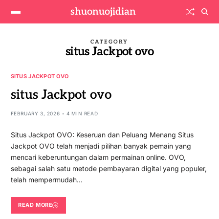
shuonuojidian
CATEGORY
situs Jackpot ovo
SITUS JACKPOT OVO
situs Jackpot ovo
FEBRUARY 3, 2026
4 MIN READ
Situs Jackpot OVO: Keseruan dan Peluang Menang Situs
Jackpot OVO telah menjadi pilihan banyak pemain yang
mencari keberuntungan dalam permainan online. OVO,
sebagai salah satu metode pembayaran digital yang populer,
telah mempermudah…
READ MORE