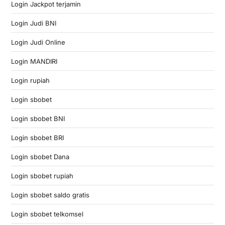
Login Jackpot terjamin
Login Judi BNI
Login Judi Online
Login MANDIRI
Login rupiah
Login sbobet
Login sbobet BNI
Login sbobet BRI
Login sbobet Dana
Login sbobet rupiah
Login sbobet saldo gratis
Login sbobet telkomsel