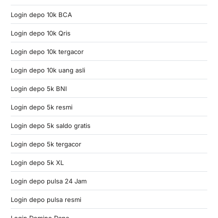
Login depo 10k BCA
Login depo 10k Qris
Login depo 10k tergacor
Login depo 10k uang asli
Login depo 5k BNI
Login depo 5k resmi
Login depo 5k saldo gratis
Login depo 5k tergacor
Login depo 5k XL
Login depo pulsa 24 Jam
Login depo pulsa resmi
Login Domino Dana