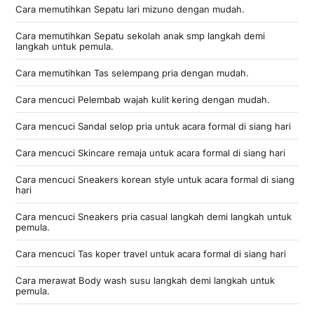
Cara memutihkan Sepatu lari mizuno dengan mudah.
Cara memutihkan Sepatu sekolah anak smp langkah demi
langkah untuk pemula.
Cara memutihkan Tas selempang pria dengan mudah.
Cara mencuci Pelembab wajah kulit kering dengan mudah.
Cara mencuci Sandal selop pria untuk acara formal di siang hari
Cara mencuci Skincare remaja untuk acara formal di siang hari
Cara mencuci Sneakers korean style untuk acara formal di siang
hari
Cara mencuci Sneakers pria casual langkah demi langkah untuk
pemula.
Cara mencuci Tas koper travel untuk acara formal di siang hari
Cara merawat Body wash susu langkah demi langkah untuk
pemula.