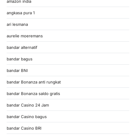
amazon india
angkasa pura 1
ari lesmana
aurelie moeremans
bandar alternatif
bandar bagus
bandar BNI
bandar Bonanza anti rungkat
bandar Bonanza saldo gratis
bandar Casino 24 Jam
bandar Casino bagus
bandar Casino BRI