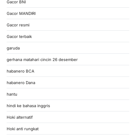
Gacor BNI
Gacor MANDIRI
Gacor resmi
Gacor terbaik
garuda
gerhana matahari cincin 26 desember
habanero BCA
habanero Dana
hantu
hindi ke bahasa inggris
Hoki alternatif
Hoki anti rungkat