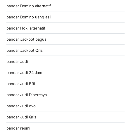
bandar Domino alternatif
bandar Domino uang asli
bandar Hoki alternatif
bandar Jackpot bagus
bandar Jackpot Qris
bandar Judi
bandar Judi 24 Jam
bandar Judi BRI
bandar Judi Dipercaya
bandar Judi ovo
bandar Judi Qris
bandar resmi