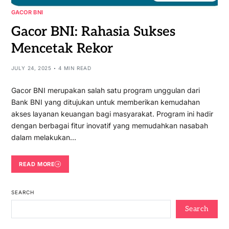
GACOR BNI
Gacor BNI: Rahasia Sukses
Mencetak Rekor
JULY 24, 2025
4 MIN READ
Gacor BNI merupakan salah satu program unggulan dari
Bank BNI yang ditujukan untuk memberikan kemudahan
akses layanan keuangan bagi masyarakat. Program ini hadir
dengan berbagai fitur inovatif yang memudahkan nasabah
dalam melakukan…
READ MORE
SEARCH
Search