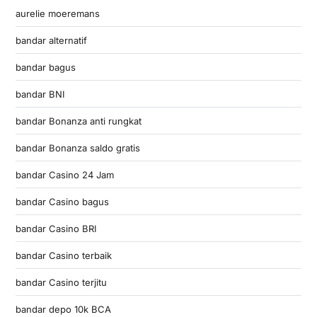
aurelie moeremans
bandar alternatif
bandar bagus
bandar BNI
bandar Bonanza anti rungkat
bandar Bonanza saldo gratis
bandar Casino 24 Jam
bandar Casino bagus
bandar Casino BRI
bandar Casino terbaik
bandar Casino terjitu
bandar depo 10k BCA