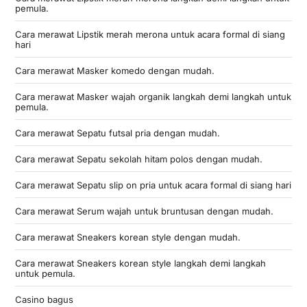
pemula.
Cara merawat Lipstik merah merona untuk acara formal di siang
hari
Cara merawat Masker komedo dengan mudah.
Cara merawat Masker wajah organik langkah demi langkah untuk
pemula.
Cara merawat Sepatu futsal pria dengan mudah.
Cara merawat Sepatu sekolah hitam polos dengan mudah.
Cara merawat Sepatu slip on pria untuk acara formal di siang hari
Cara merawat Serum wajah untuk bruntusan dengan mudah.
Cara merawat Sneakers korean style dengan mudah.
Cara merawat Sneakers korean style langkah demi langkah
untuk pemula.
Casino bagus