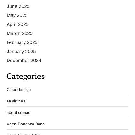
June 2025
May 2025
April 2025
March 2025
February 2025
January 2025
December 2024
Categories
2 bundesliga
aa airlines
abdul somad
Agen Bonanza Dana