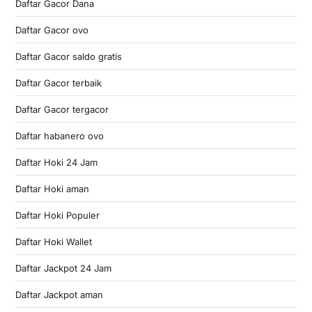
Daftar Gacor Dana
Daftar Gacor ovo
Daftar Gacor saldo gratis
Daftar Gacor terbaik
Daftar Gacor tergacor
Daftar habanero ovo
Daftar Hoki 24 Jam
Daftar Hoki aman
Daftar Hoki Populer
Daftar Hoki Wallet
Daftar Jackpot 24 Jam
Daftar Jackpot aman