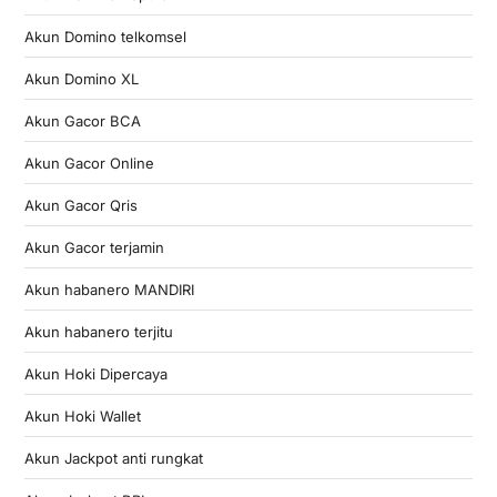
Akun Domino telkomsel
Akun Domino XL
Akun Gacor BCA
Akun Gacor Online
Akun Gacor Qris
Akun Gacor terjamin
Akun habanero MANDIRI
Akun habanero terjitu
Akun Hoki Dipercaya
Akun Hoki Wallet
Akun Jackpot anti rungkat