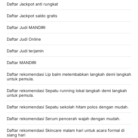
Daftar Jackpot anti rungkat
Daftar Jackpot saldo gratis
Daftar Judi MANDIRI
Daftar Judi Online
Daftar Judi terjamin
Daftar MANDIRI
Daftar rekomendasi Lip balm melembabkan langkah demi langkah
untuk pemula.
Daftar rekomendasi Sepatu running lokal langkah demi langkah
untuk pemula.
Daftar rekomendasi Sepatu sekolah hitam polos dengan mudah.
Daftar rekomendasi Serum pencerah wajah dengan mudah.
Daftar rekomendasi Skincare malam hari untuk acara formal di
siang hari