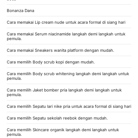
Bonanza Dana
Cara memakai Lip cream nude untuk acara formal di siang hari
Cara memakai Serum niacinamide langkah demi langkah untuk
pemula.
Cara memakai Sneakers wanita platform dengan mudah.
Cara memilih Body scrub kopi dengan mudah.
Cara memilih Body scrub whitening langkah demi langkah untuk
pemula.
Cara memilih Jaket bomber pria langkah demi langkah untuk
pemula.
Cara memilih Sepatu lari nike pria untuk acara formal di siang hari
Cara memilih Sepatu sekolah reebok dengan mudah.
Cara memilih Skincare organik langkah demi langkah untuk
pemula.