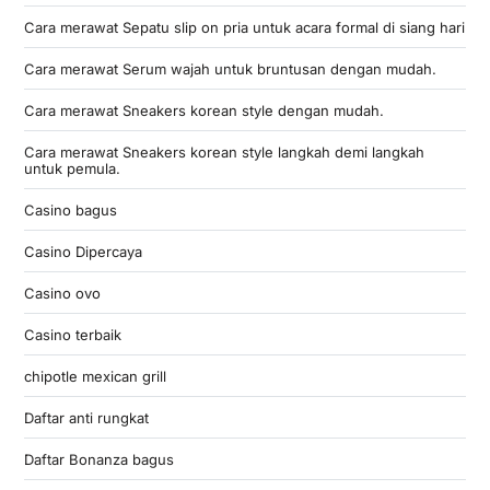
Cara merawat Sepatu slip on pria untuk acara formal di siang hari
Cara merawat Serum wajah untuk bruntusan dengan mudah.
Cara merawat Sneakers korean style dengan mudah.
Cara merawat Sneakers korean style langkah demi langkah
untuk pemula.
Casino bagus
Casino Dipercaya
Casino ovo
Casino terbaik
chipotle mexican grill
Daftar anti rungkat
Daftar Bonanza bagus