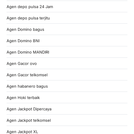
Agen depo pulsa 24 Jam
Agen depo pulsa terjitu
Agen Domino bagus
Agen Domino BNI
Agen Domino MANDIRI
Agen Gacor ovo
Agen Gacor telkomsel
Agen habanero bagus
Agen Hoki terbaik
Agen Jackpot Dipercaya
Agen Jackpot telkomsel
Agen Jackpot XL