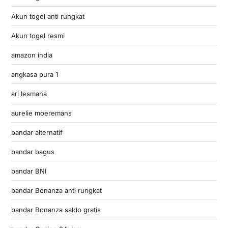
Akun togel anti rungkat
Akun togel resmi
amazon india
angkasa pura 1
ari lesmana
aurelie moeremans
bandar alternatif
bandar bagus
bandar BNI
bandar Bonanza anti rungkat
bandar Bonanza saldo gratis