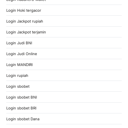
Login Hoki tergacor
Login Jackpot rupiah
Login Jackpot terjamin
Login Judi BNI
Login Judi Online
Login MANDIRI
Login rupiah
Login sbobet
Login sbobet BNI
Login sbobet BRI
Login sbobet Dana