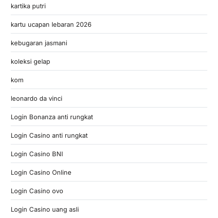
kartika putri
kartu ucapan lebaran 2026
kebugaran jasmani
koleksi gelap
kom
leonardo da vinci
Login Bonanza anti rungkat
Login Casino anti rungkat
Login Casino BNI
Login Casino Online
Login Casino ovo
Login Casino uang asli