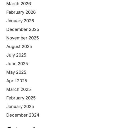
March 2026
February 2026
January 2026
December 2025
November 2025
August 2025
July 2025
June 2025
May 2025
April 2025
March 2025
February 2025
January 2025
December 2024