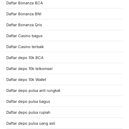
Daftar Bonanza BCA
Daftar Bonanza BNI
Daftar Bonanza Qris
Daftar Casino bagus
Daftar Casino terbaik
Daftar depo 10k BCA
Daftar depo 10k telkomsel
Daftar depo 10k Wallet
Daftar depo pulsa anti rungkat
Daftar depo pulsa bagus
Daftar depo pulsa rupiah
Daftar depo pulsa uang asli