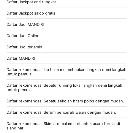
Daftar Jackpot anti rungkat
Daftar Jackpot saldo gratis
Daftar Judi MANDIRI
Daftar Judi Online
Daftar Judi terjamin
Daftar MANDIRI
Daftar rekomendasi Lip balm melembabkan langkah demi langkah
untuk pemula.
Daftar rekomendasi Sepatu running lokal langkah demi langkah
untuk pemula.
Daftar rekomendasi Sepatu sekolah hitam polos dengan mudah.
Daftar rekomendasi Serum pencerah wajah dengan mudah.
Daftar rekomendasi Skincare malam hari untuk acara formal di
siang hari