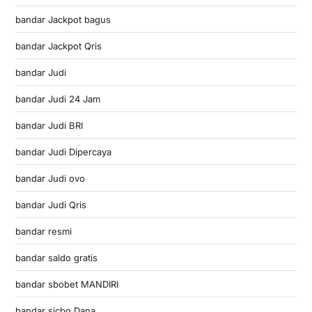
bandar Jackpot bagus
bandar Jackpot Qris
bandar Judi
bandar Judi 24 Jam
bandar Judi BRI
bandar Judi Dipercaya
bandar Judi ovo
bandar Judi Qris
bandar resmi
bandar saldo gratis
bandar sbobet MANDIRI
bandar sicbo Dana