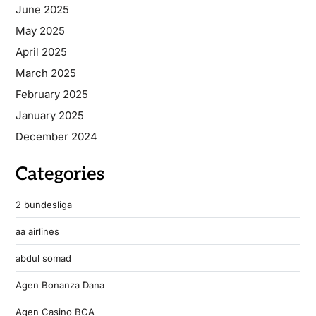
June 2025
May 2025
April 2025
March 2025
February 2025
January 2025
December 2024
Categories
2 bundesliga
aa airlines
abdul somad
Agen Bonanza Dana
Agen Casino BCA