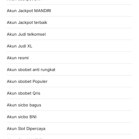
Akun Jackpot MANDIRI
Akun Jackpot terbaik
Akun Judi telkomsel
Akun Judi XL
Akun resmi
Akun sbobet anti rungkat
Akun sbobet Populer
Akun sbobet Qris
Akun sicbo bagus
Akun sicbo BNI
Akun Slot Dipercaya