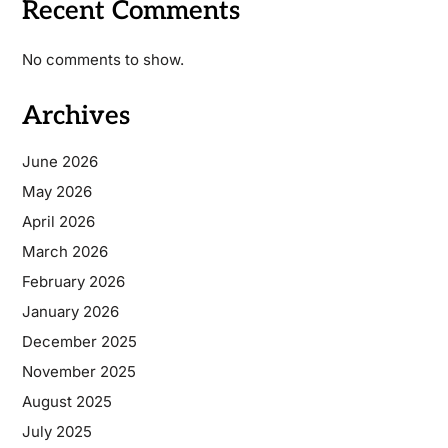
Recent Comments
No comments to show.
Archives
June 2026
May 2026
April 2026
March 2026
February 2026
January 2026
December 2025
November 2025
August 2025
July 2025