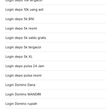
Login depo 10k tergacor
Login depo 10k uang asli
Login depo 5k BNI
Login depo 5k resmi
Login depo 5k saldo gratis
Login depo 5k tergacor
Login depo 5k XL
Login depo pulsa 24 Jam
Login depo pulsa resmi
Login Domino Dana
Login Domino MANDIRI
Login Domino rupiah