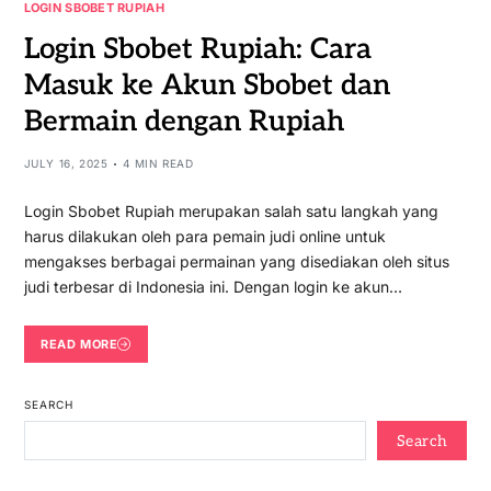
LOGIN SBOBET RUPIAH
Login Sbobet Rupiah: Cara
Masuk ke Akun Sbobet dan
Bermain dengan Rupiah
JULY 16, 2025
4 MIN READ
Login Sbobet Rupiah merupakan salah satu langkah yang
harus dilakukan oleh para pemain judi online untuk
mengakses berbagai permainan yang disediakan oleh situs
judi terbesar di Indonesia ini. Dengan login ke akun…
READ MORE
SEARCH
Search