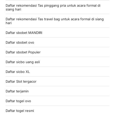
Daftar rekomendasi Tas pinggang pria untuk acara formal di
siang hari
Daftar rekomendasi Tas travel bag untuk acara formal di siang
hari
Daftar sbobet MANDIRI
Daftar sbobet ovo
Daftar sbobet Populer
Daftar sicbo uang asli
Daftar sicbo XL
Daftar Slot tergacor
Daftar terjamin
Daftar togel ovo
Daftar togel resmi