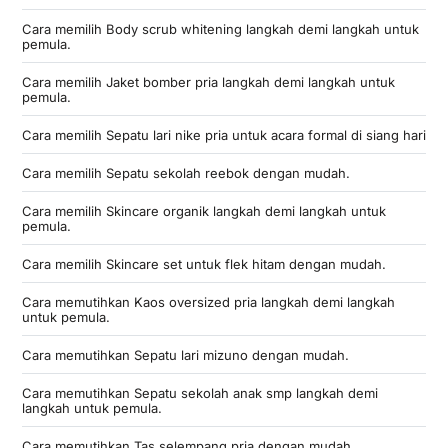
Cara memilih Body scrub whitening langkah demi langkah untuk
pemula.
Cara memilih Jaket bomber pria langkah demi langkah untuk
pemula.
Cara memilih Sepatu lari nike pria untuk acara formal di siang hari
Cara memilih Sepatu sekolah reebok dengan mudah.
Cara memilih Skincare organik langkah demi langkah untuk
pemula.
Cara memilih Skincare set untuk flek hitam dengan mudah.
Cara memutihkan Kaos oversized pria langkah demi langkah
untuk pemula.
Cara memutihkan Sepatu lari mizuno dengan mudah.
Cara memutihkan Sepatu sekolah anak smp langkah demi
langkah untuk pemula.
Cara memutihkan Tas selempang pria dengan mudah.