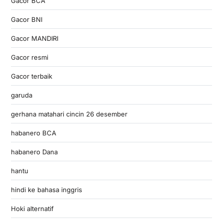
Gacor BCA
Gacor BNI
Gacor MANDIRI
Gacor resmi
Gacor terbaik
garuda
gerhana matahari cincin 26 desember
habanero BCA
habanero Dana
hantu
hindi ke bahasa inggris
Hoki alternatif