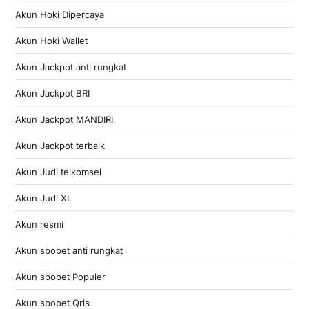
Akun Hoki Dipercaya
Akun Hoki Wallet
Akun Jackpot anti rungkat
Akun Jackpot BRI
Akun Jackpot MANDIRI
Akun Jackpot terbaik
Akun Judi telkomsel
Akun Judi XL
Akun resmi
Akun sbobet anti rungkat
Akun sbobet Populer
Akun sbobet Qris