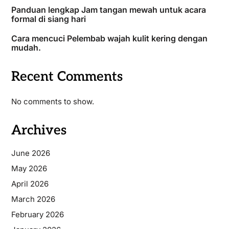
Panduan lengkap Jam tangan mewah untuk acara
formal di siang hari
Cara mencuci Pelembab wajah kulit kering dengan
mudah.
Recent Comments
No comments to show.
Archives
June 2026
May 2026
April 2026
March 2026
February 2026