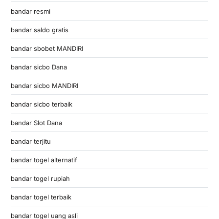
bandar resmi
bandar saldo gratis
bandar sbobet MANDIRI
bandar sicbo Dana
bandar sicbo MANDIRI
bandar sicbo terbaik
bandar Slot Dana
bandar terjitu
bandar togel alternatif
bandar togel rupiah
bandar togel terbaik
bandar togel uang asli