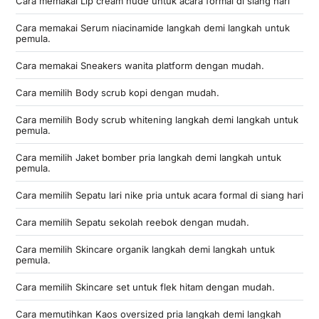
Cara memakai Lip cream nude untuk acara formal di siang hari
Cara memakai Serum niacinamide langkah demi langkah untuk
pemula.
Cara memakai Sneakers wanita platform dengan mudah.
Cara memilih Body scrub kopi dengan mudah.
Cara memilih Body scrub whitening langkah demi langkah untuk
pemula.
Cara memilih Jaket bomber pria langkah demi langkah untuk
pemula.
Cara memilih Sepatu lari nike pria untuk acara formal di siang hari
Cara memilih Sepatu sekolah reebok dengan mudah.
Cara memilih Skincare organik langkah demi langkah untuk
pemula.
Cara memilih Skincare set untuk flek hitam dengan mudah.
Cara memutihkan Kaos oversized pria langkah demi langkah