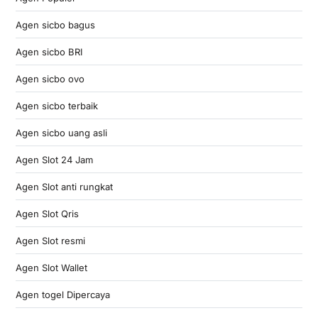
Agen sicbo bagus
Agen sicbo BRI
Agen sicbo ovo
Agen sicbo terbaik
Agen sicbo uang asli
Agen Slot 24 Jam
Agen Slot anti rungkat
Agen Slot Qris
Agen Slot resmi
Agen Slot Wallet
Agen togel Dipercaya