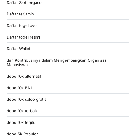
Daftar Slot tergacor
Daftar terjamin
Daftar togel ovo
Daftar togel resmi
Daftar Wallet
dan Kontribusinya dalam Mengembangkan Organisasi
Mahasiswa
depo 10k alternatif
depo 10k BNI
depo 10k saldo gratis
depo 10k terbaik
depo 10k terjitu
depo 5k Populer