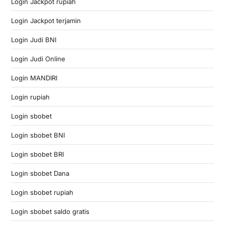
Login Jackpot rupiah
Login Jackpot terjamin
Login Judi BNI
Login Judi Online
Login MANDIRI
Login rupiah
Login sbobet
Login sbobet BNI
Login sbobet BRI
Login sbobet Dana
Login sbobet rupiah
Login sbobet saldo gratis