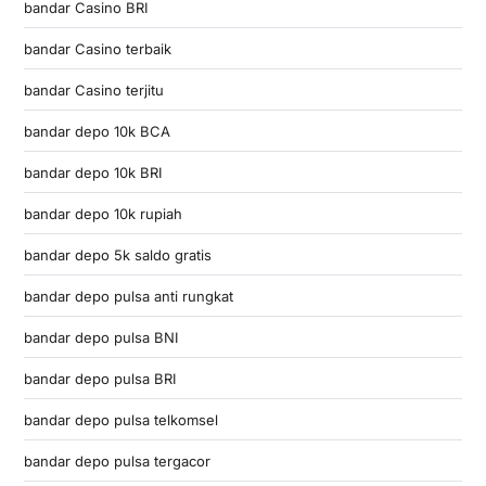
bandar Casino BRI
bandar Casino terbaik
bandar Casino terjitu
bandar depo 10k BCA
bandar depo 10k BRI
bandar depo 10k rupiah
bandar depo 5k saldo gratis
bandar depo pulsa anti rungkat
bandar depo pulsa BNI
bandar depo pulsa BRI
bandar depo pulsa telkomsel
bandar depo pulsa tergacor