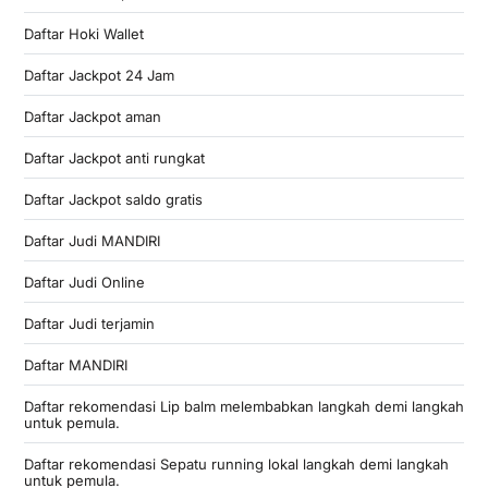
Daftar Hoki Wallet
Daftar Jackpot 24 Jam
Daftar Jackpot aman
Daftar Jackpot anti rungkat
Daftar Jackpot saldo gratis
Daftar Judi MANDIRI
Daftar Judi Online
Daftar Judi terjamin
Daftar MANDIRI
Daftar rekomendasi Lip balm melembabkan langkah demi langkah
untuk pemula.
Daftar rekomendasi Sepatu running lokal langkah demi langkah
untuk pemula.