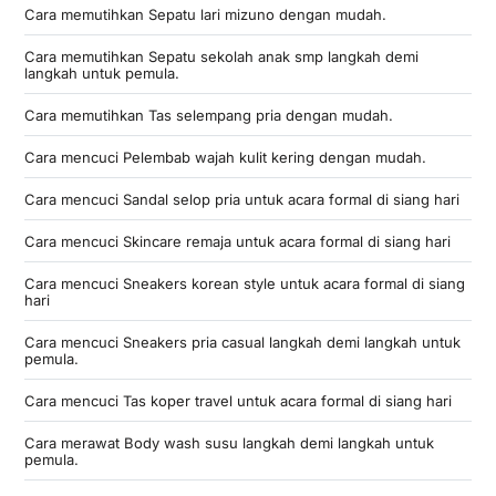
Cara memutihkan Sepatu lari mizuno dengan mudah.
Cara memutihkan Sepatu sekolah anak smp langkah demi
langkah untuk pemula.
Cara memutihkan Tas selempang pria dengan mudah.
Cara mencuci Pelembab wajah kulit kering dengan mudah.
Cara mencuci Sandal selop pria untuk acara formal di siang hari
Cara mencuci Skincare remaja untuk acara formal di siang hari
Cara mencuci Sneakers korean style untuk acara formal di siang
hari
Cara mencuci Sneakers pria casual langkah demi langkah untuk
pemula.
Cara mencuci Tas koper travel untuk acara formal di siang hari
Cara merawat Body wash susu langkah demi langkah untuk
pemula.