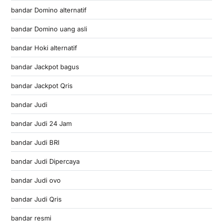
bandar Domino alternatif
bandar Domino uang asli
bandar Hoki alternatif
bandar Jackpot bagus
bandar Jackpot Qris
bandar Judi
bandar Judi 24 Jam
bandar Judi BRI
bandar Judi Dipercaya
bandar Judi ovo
bandar Judi Qris
bandar resmi