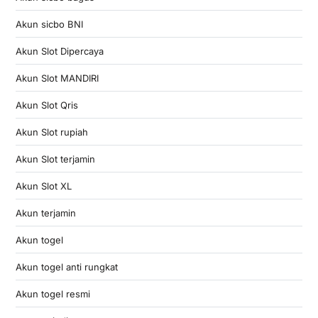
Akun sicbo BNI
Akun Slot Dipercaya
Akun Slot MANDIRI
Akun Slot Qris
Akun Slot rupiah
Akun Slot terjamin
Akun Slot XL
Akun terjamin
Akun togel
Akun togel anti rungkat
Akun togel resmi