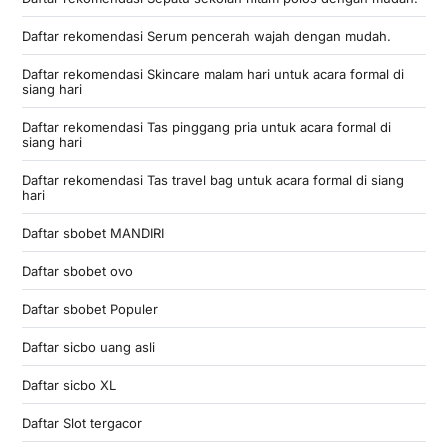
Daftar rekomendasi Serum pencerah wajah dengan mudah.
Daftar rekomendasi Skincare malam hari untuk acara formal di
siang hari
Daftar rekomendasi Tas pinggang pria untuk acara formal di
siang hari
Daftar rekomendasi Tas travel bag untuk acara formal di siang
hari
Daftar sbobet MANDIRI
Daftar sbobet ovo
Daftar sbobet Populer
Daftar sicbo uang asli
Daftar sicbo XL
Daftar Slot tergacor