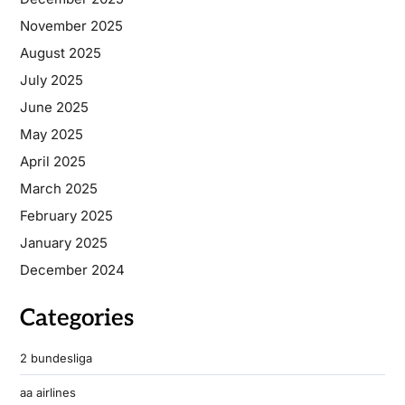
November 2025
August 2025
July 2025
June 2025
May 2025
April 2025
March 2025
February 2025
January 2025
December 2024
Categories
2 bundesliga
aa airlines