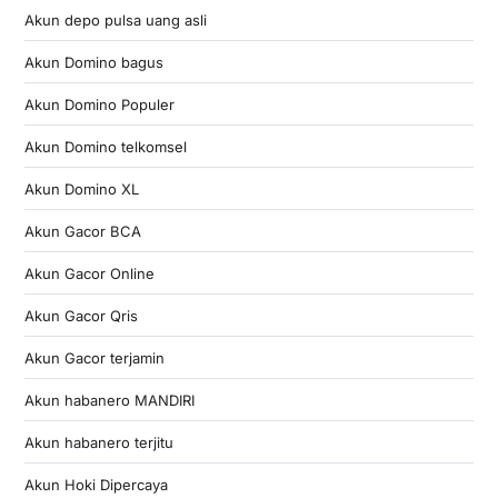
Akun depo pulsa uang asli
Akun Domino bagus
Akun Domino Populer
Akun Domino telkomsel
Akun Domino XL
Akun Gacor BCA
Akun Gacor Online
Akun Gacor Qris
Akun Gacor terjamin
Akun habanero MANDIRI
Akun habanero terjitu
Akun Hoki Dipercaya