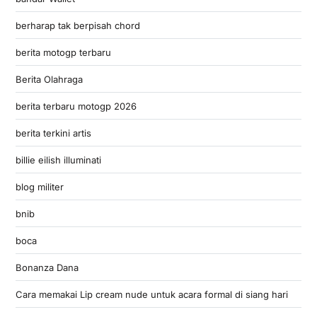
berharap tak berpisah chord
berita motogp terbaru
Berita Olahraga
berita terbaru motogp 2026
berita terkini artis
billie eilish illuminati
blog militer
bnib
boca
Bonanza Dana
Cara memakai Lip cream nude untuk acara formal di siang hari