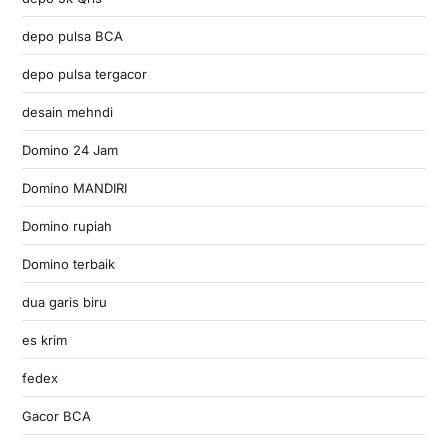
depo pulsa BCA
depo pulsa tergacor
desain mehndi
Domino 24 Jam
Domino MANDIRI
Domino rupiah
Domino terbaik
dua garis biru
es krim
fedex
Gacor BCA