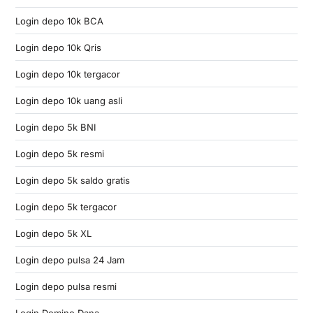
Login depo 10k BCA
Login depo 10k Qris
Login depo 10k tergacor
Login depo 10k uang asli
Login depo 5k BNI
Login depo 5k resmi
Login depo 5k saldo gratis
Login depo 5k tergacor
Login depo 5k XL
Login depo pulsa 24 Jam
Login depo pulsa resmi
Login Domino Dana