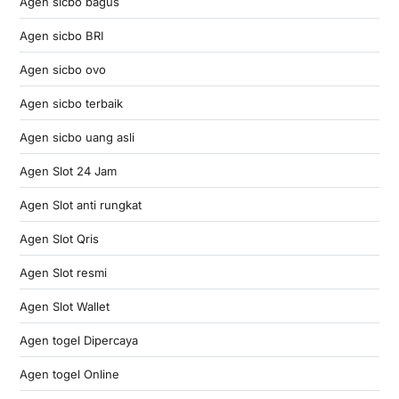
Agen sicbo bagus
Agen sicbo BRI
Agen sicbo ovo
Agen sicbo terbaik
Agen sicbo uang asli
Agen Slot 24 Jam
Agen Slot anti rungkat
Agen Slot Qris
Agen Slot resmi
Agen Slot Wallet
Agen togel Dipercaya
Agen togel Online