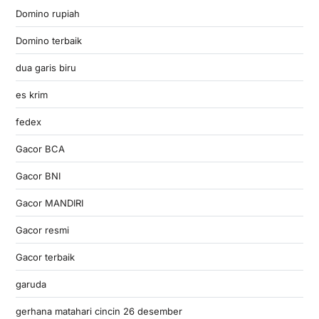
Domino rupiah
Domino terbaik
dua garis biru
es krim
fedex
Gacor BCA
Gacor BNI
Gacor MANDIRI
Gacor resmi
Gacor terbaik
garuda
gerhana matahari cincin 26 desember