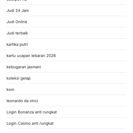
Judi 24 Jam
Judi Online
Judi terbaik
kartika putri
kartu ucapan lebaran 2026
kebugaran jasmani
koleksi gelap
kom
leonardo da vinci
Login Bonanza anti rungkat
Login Casino anti rungkat