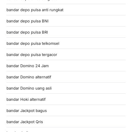
bandar depo pulsa anti rungkat
bandar depo pulsa BNI
bandar depo pulsa BRI
bandar depo pulsa telkomsel
bandar depo pulsa tergacor
bandar Domino 24 Jam
bandar Domino alternatif
bandar Domino uang asli
bandar Hoki alternatif
bandar Jackpot bagus
bandar Jackpot Qris