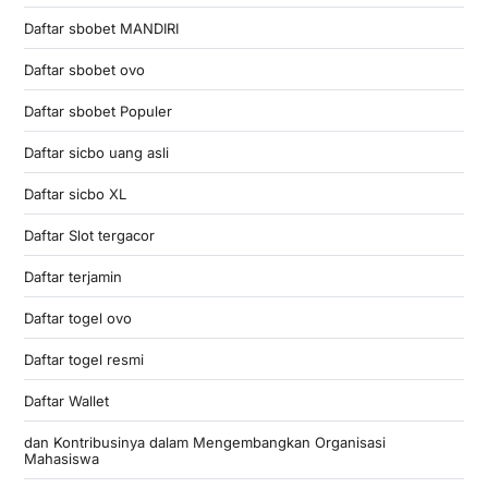
Daftar sbobet MANDIRI
Daftar sbobet ovo
Daftar sbobet Populer
Daftar sicbo uang asli
Daftar sicbo XL
Daftar Slot tergacor
Daftar terjamin
Daftar togel ovo
Daftar togel resmi
Daftar Wallet
dan Kontribusinya dalam Mengembangkan Organisasi
Mahasiswa