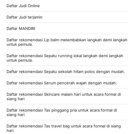
Daftar Judi Online
Daftar Judi terjamin
Daftar MANDIRI
Daftar rekomendasi Lip balm melembabkan langkah demi langkah
untuk pemula.
Daftar rekomendasi Sepatu running lokal langkah demi langkah
untuk pemula.
Daftar rekomendasi Sepatu sekolah hitam polos dengan mudah.
Daftar rekomendasi Serum pencerah wajah dengan mudah.
Daftar rekomendasi Skincare malam hari untuk acara formal di
siang hari
Daftar rekomendasi Tas pinggang pria untuk acara formal di
siang hari
Daftar rekomendasi Tas travel bag untuk acara formal di siang
hari