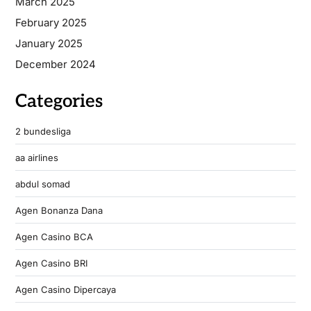
March 2025
February 2025
January 2025
December 2024
Categories
2 bundesliga
aa airlines
abdul somad
Agen Bonanza Dana
Agen Casino BCA
Agen Casino BRI
Agen Casino Dipercaya