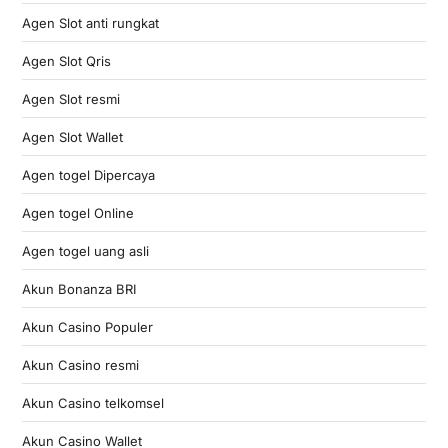
Agen Slot anti rungkat
Agen Slot Qris
Agen Slot resmi
Agen Slot Wallet
Agen togel Dipercaya
Agen togel Online
Agen togel uang asli
Akun Bonanza BRI
Akun Casino Populer
Akun Casino resmi
Akun Casino telkomsel
Akun Casino Wallet