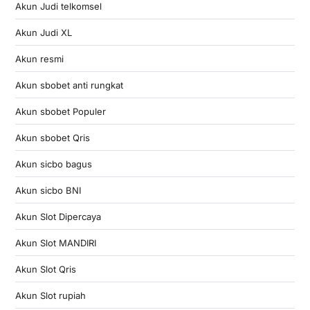
Akun Judi telkomsel
Akun Judi XL
Akun resmi
Akun sbobet anti rungkat
Akun sbobet Populer
Akun sbobet Qris
Akun sicbo bagus
Akun sicbo BNI
Akun Slot Dipercaya
Akun Slot MANDIRI
Akun Slot Qris
Akun Slot rupiah