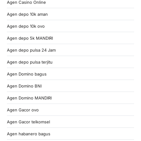
Agen Casino Online
Agen depo 10k aman
Agen depo 10k ovo
Agen depo 5k MANDIRI
Agen depo pulsa 24 Jam
Agen depo pulsa terjitu
Agen Domino bagus
Agen Domino BNI
Agen Domino MANDIRI
Agen Gacor ovo
Agen Gacor telkomsel
Agen habanero bagus