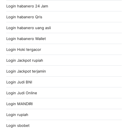
Login habanero 24 Jam
Login habanero Qris
Login habanero uang asli
Login habanero Wallet
Login Hoki tergacor
Login Jackpot rupiah
Login Jackpot terjamin
Login Judi BNI
Login Judi Online
Login MANDIRI
Login rupiah
Login sbobet