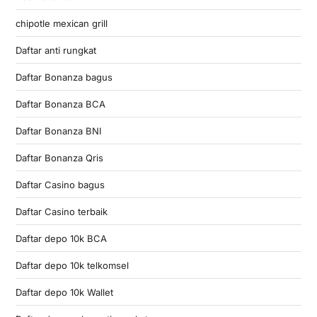
chipotle mexican grill
Daftar anti rungkat
Daftar Bonanza bagus
Daftar Bonanza BCA
Daftar Bonanza BNI
Daftar Bonanza Qris
Daftar Casino bagus
Daftar Casino terbaik
Daftar depo 10k BCA
Daftar depo 10k telkomsel
Daftar depo 10k Wallet