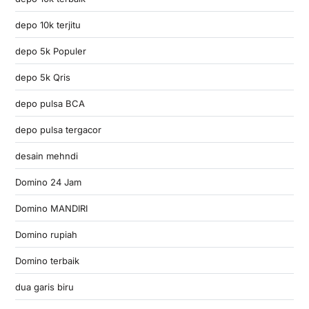
depo 10k terjitu
depo 5k Populer
depo 5k Qris
depo pulsa BCA
depo pulsa tergacor
desain mehndi
Domino 24 Jam
Domino MANDIRI
Domino rupiah
Domino terbaik
dua garis biru