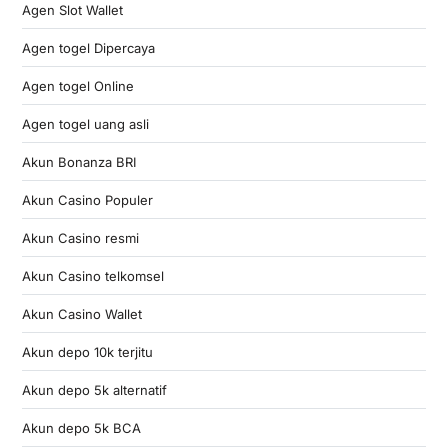
Agen Slot Wallet
Agen togel Dipercaya
Agen togel Online
Agen togel uang asli
Akun Bonanza BRI
Akun Casino Populer
Akun Casino resmi
Akun Casino telkomsel
Akun Casino Wallet
Akun depo 10k terjitu
Akun depo 5k alternatif
Akun depo 5k BCA