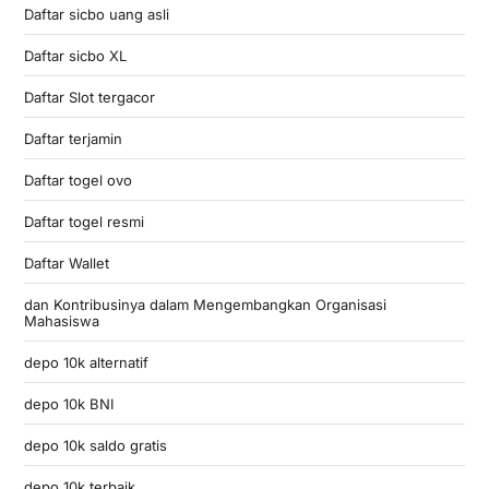
Daftar sicbo uang asli
Daftar sicbo XL
Daftar Slot tergacor
Daftar terjamin
Daftar togel ovo
Daftar togel resmi
Daftar Wallet
dan Kontribusinya dalam Mengembangkan Organisasi
Mahasiswa
depo 10k alternatif
depo 10k BNI
depo 10k saldo gratis
depo 10k terbaik