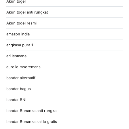
Akun togel
Akun togel anti rungkat
Akun togel resmi
amazon india
angkasa pura 1
ari lesmana
aurelie moeremans
bandar alternatif
bandar bagus
bandar BNI
bandar Bonanza anti rungkat
bandar Bonanza saldo gratis