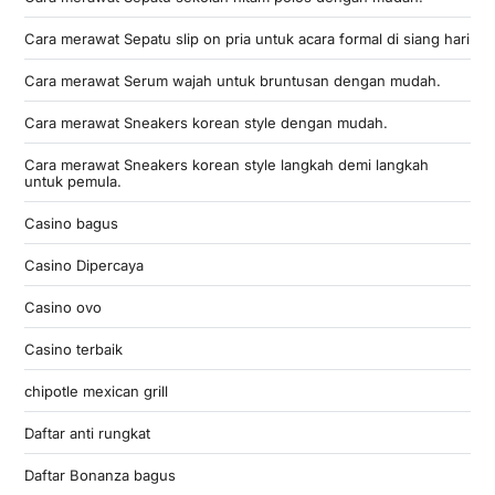
Cara merawat Sepatu slip on pria untuk acara formal di siang hari
Cara merawat Serum wajah untuk bruntusan dengan mudah.
Cara merawat Sneakers korean style dengan mudah.
Cara merawat Sneakers korean style langkah demi langkah
untuk pemula.
Casino bagus
Casino Dipercaya
Casino ovo
Casino terbaik
chipotle mexican grill
Daftar anti rungkat
Daftar Bonanza bagus