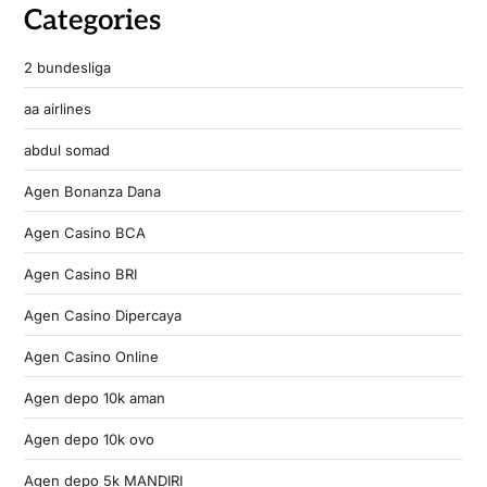
Categories
2 bundesliga
aa airlines
abdul somad
Agen Bonanza Dana
Agen Casino BCA
Agen Casino BRI
Agen Casino Dipercaya
Agen Casino Online
Agen depo 10k aman
Agen depo 10k ovo
Agen depo 5k MANDIRI