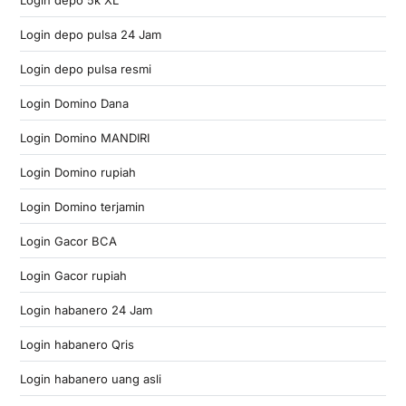
Login depo 5k XL
Login depo pulsa 24 Jam
Login depo pulsa resmi
Login Domino Dana
Login Domino MANDIRI
Login Domino rupiah
Login Domino terjamin
Login Gacor BCA
Login Gacor rupiah
Login habanero 24 Jam
Login habanero Qris
Login habanero uang asli