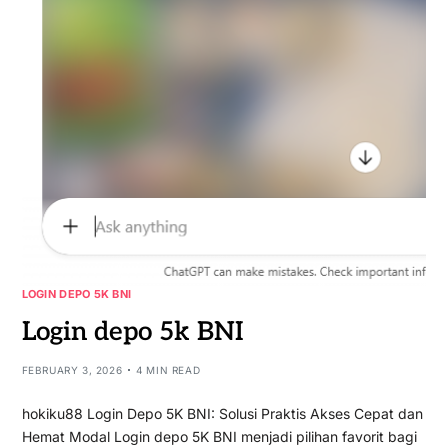
LOGIN DEPO 5K BNI
Login depo 5k BNI
FEBRUARY 3, 2026
4 MIN READ
hokiku88 Login Depo 5K BNI: Solusi Praktis Akses Cepat dan
Hemat Modal Login depo 5K BNI menjadi pilihan favorit bagi