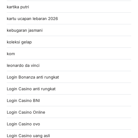
kartika putri
kartu ucapan lebaran 2026
kebugaran jasmani
koleksi gelap
kom
leonardo da vinci
Login Bonanza anti rungkat
Login Casino anti rungkat
Login Casino BNI
Login Casino Online
Login Casino ovo
Login Casino uang asli