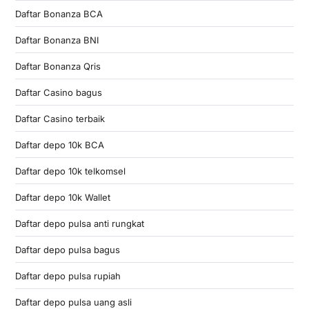
Daftar Bonanza BCA
Daftar Bonanza BNI
Daftar Bonanza Qris
Daftar Casino bagus
Daftar Casino terbaik
Daftar depo 10k BCA
Daftar depo 10k telkomsel
Daftar depo 10k Wallet
Daftar depo pulsa anti rungkat
Daftar depo pulsa bagus
Daftar depo pulsa rupiah
Daftar depo pulsa uang asli