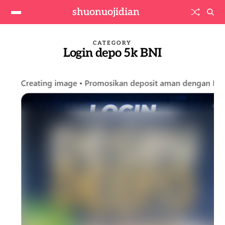
shuonuojidian
CATEGORY
Login depo 5k BNI