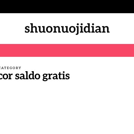
shuonuojidian
CATEGORY
or saldo gratis