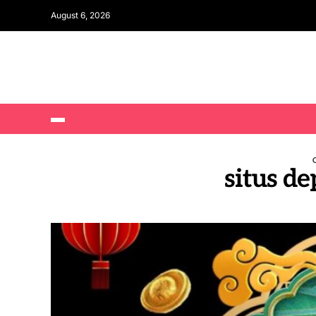
August 6, 2026
situs d