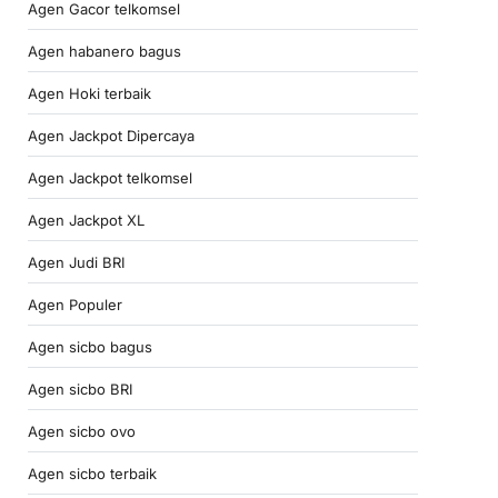
Agen Gacor telkomsel
Agen habanero bagus
Agen Hoki terbaik
Agen Jackpot Dipercaya
Agen Jackpot telkomsel
Agen Jackpot XL
Agen Judi BRI
Agen Populer
Agen sicbo bagus
Agen sicbo BRI
Agen sicbo ovo
Agen sicbo terbaik