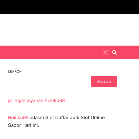
SEARCH
Search
jaringan layanan hokiku88
Hokiku88
adalah Slot Daftar Judi Slot Online
Gacor Hari Ini.