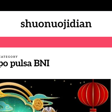
shuonuojidian
CATEGORY
epo pulsa BNI