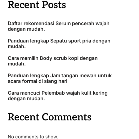
Recent Posts
Daftar rekomendasi Serum pencerah wajah
dengan mudah.
Panduan lengkap Sepatu sport pria dengan
mudah.
Cara memilih Body scrub kopi dengan
mudah.
Panduan lengkap Jam tangan mewah untuk
acara formal di siang hari
Cara mencuci Pelembab wajah kulit kering
dengan mudah.
Recent Comments
No comments to show.