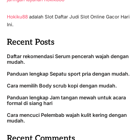
Hokiku88
adalah Slot Daftar Judi Slot Online Gacor Hari
Ini.
Recent Posts
Daftar rekomendasi Serum pencerah wajah dengan
mudah.
Panduan lengkap Sepatu sport pria dengan mudah.
Cara memilih Body scrub kopi dengan mudah.
Panduan lengkap Jam tangan mewah untuk acara
formal di siang hari
Cara mencuci Pelembab wajah kulit kering dengan
mudah.
Recent Comments