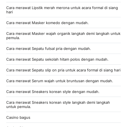
Cara merawat Lipstik merah merona untuk acara formal di siang
hari
Cara merawat Masker komedo dengan mudah.
Cara merawat Masker wajah organik langkah demi langkah untuk
pemula.
Cara merawat Sepatu futsal pria dengan mudah.
Cara merawat Sepatu sekolah hitam polos dengan mudah.
Cara merawat Sepatu slip on pria untuk acara formal di siang hari
Cara merawat Serum wajah untuk bruntusan dengan mudah.
Cara merawat Sneakers korean style dengan mudah.
Cara merawat Sneakers korean style langkah demi langkah
untuk pemula.
Casino bagus