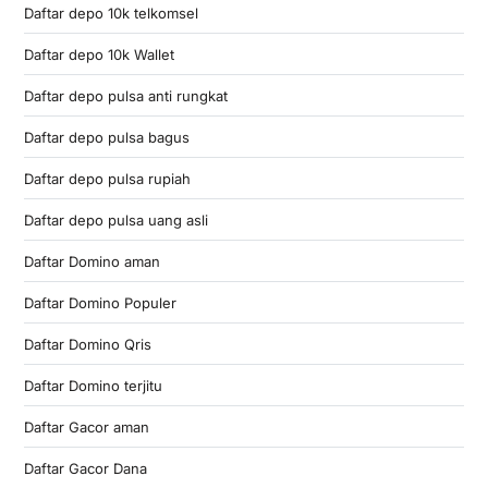
Daftar depo 10k telkomsel
Daftar depo 10k Wallet
Daftar depo pulsa anti rungkat
Daftar depo pulsa bagus
Daftar depo pulsa rupiah
Daftar depo pulsa uang asli
Daftar Domino aman
Daftar Domino Populer
Daftar Domino Qris
Daftar Domino terjitu
Daftar Gacor aman
Daftar Gacor Dana