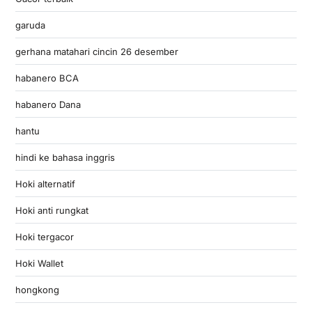
garuda
gerhana matahari cincin 26 desember
habanero BCA
habanero Dana
hantu
hindi ke bahasa inggris
Hoki alternatif
Hoki anti rungkat
Hoki tergacor
Hoki Wallet
hongkong