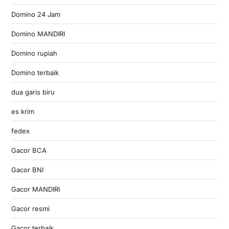
Domino 24 Jam
Domino MANDIRI
Domino rupiah
Domino terbaik
dua garis biru
es krim
fedex
Gacor BCA
Gacor BNI
Gacor MANDIRI
Gacor resmi
Gacor terbaik