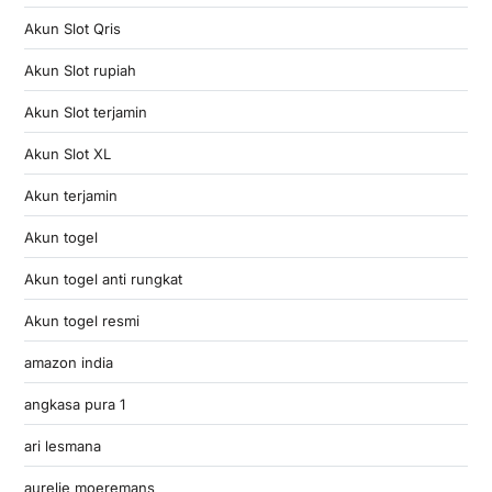
Akun Slot Qris
Akun Slot rupiah
Akun Slot terjamin
Akun Slot XL
Akun terjamin
Akun togel
Akun togel anti rungkat
Akun togel resmi
amazon india
angkasa pura 1
ari lesmana
aurelie moeremans