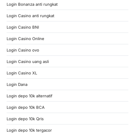
Login Bonanza anti rungkat
Login Casino anti rungkat
Login Casino BNI
Login Casino Online
Login Casino ovo
Login Casino uang asli
Login Casino XL
Login Dana
Login depo 10k alternatif
Login depo 10k BCA
Login depo 10k Qris
Login depo 10k tergacor