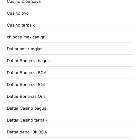
Casino Dipercaya
Casino ovo
Casino terbaik
chipotle mexican grill
Daftar anti rungkat
Daftar Bonanza bagus
Daftar Bonanza BCA
Daftar Bonanza BNI
Daftar Bonanza Qris
Daftar Casino bagus
Daftar Casino terbaik
Daftar depo 10k BCA