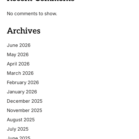
No comments to show.
Archives
June 2026
May 2026
April 2026
March 2026
February 2026
January 2026
December 2025
November 2025
August 2025
July 2025
June 2025