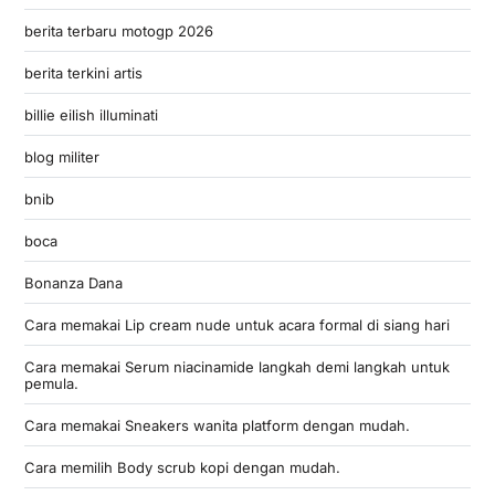
berita terbaru motogp 2026
berita terkini artis
billie eilish illuminati
blog militer
bnib
boca
Bonanza Dana
Cara memakai Lip cream nude untuk acara formal di siang hari
Cara memakai Serum niacinamide langkah demi langkah untuk
pemula.
Cara memakai Sneakers wanita platform dengan mudah.
Cara memilih Body scrub kopi dengan mudah.