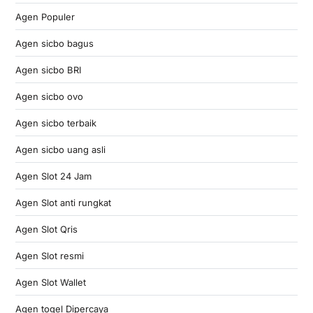
Agen Populer
Agen sicbo bagus
Agen sicbo BRI
Agen sicbo ovo
Agen sicbo terbaik
Agen sicbo uang asli
Agen Slot 24 Jam
Agen Slot anti rungkat
Agen Slot Qris
Agen Slot resmi
Agen Slot Wallet
Agen togel Dipercaya