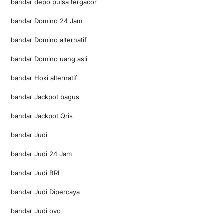
bandar depo pulsa tergacor
bandar Domino 24 Jam
bandar Domino alternatif
bandar Domino uang asli
bandar Hoki alternatif
bandar Jackpot bagus
bandar Jackpot Qris
bandar Judi
bandar Judi 24 Jam
bandar Judi BRI
bandar Judi Dipercaya
bandar Judi ovo