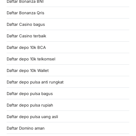
Daftar Bonanza BNI
Daftar Bonanza Qris
Daftar Casino bagus
Daftar Casino terbaik
Daftar depo 10k BCA
Daftar depo 10k telkomsel
Daftar depo 10k Wallet
Daftar depo pulsa anti rungkat
Daftar depo pulsa bagus
Daftar depo pulsa rupiah
Daftar depo pulsa uang asli
Daftar Domino aman