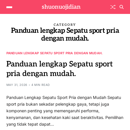
shuonuojidian
CATEGORY
Panduan lengkap Sepatu sport pria
dengan mudah.
PANDUAN LENGKAP SEPATU SPORT PRIA DENGAN MUDAH.
Panduan lengkap Sepatu sport
pria dengan mudah.
MAY 31, 2026
4 MIN READ
Panduan Lengkap Sepatu Sport Pria dengan Mudah Sepatu
sport pria bukan sekadar pelengkap gaya, tetapi juga
komponen penting yang memengaruhi performa,
kenyamanan, dan kesehatan kaki saat beraktivitas. Pemilihan
yang tidak tepat dapat…