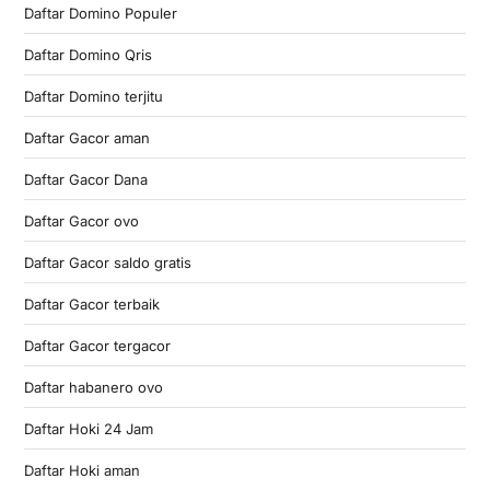
Daftar Domino Populer
Daftar Domino Qris
Daftar Domino terjitu
Daftar Gacor aman
Daftar Gacor Dana
Daftar Gacor ovo
Daftar Gacor saldo gratis
Daftar Gacor terbaik
Daftar Gacor tergacor
Daftar habanero ovo
Daftar Hoki 24 Jam
Daftar Hoki aman