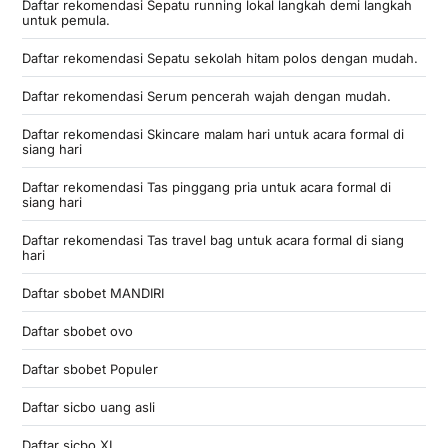
Daftar rekomendasi Sepatu running lokal langkah demi langkah
untuk pemula.
Daftar rekomendasi Sepatu sekolah hitam polos dengan mudah.
Daftar rekomendasi Serum pencerah wajah dengan mudah.
Daftar rekomendasi Skincare malam hari untuk acara formal di
siang hari
Daftar rekomendasi Tas pinggang pria untuk acara formal di
siang hari
Daftar rekomendasi Tas travel bag untuk acara formal di siang
hari
Daftar sbobet MANDIRI
Daftar sbobet ovo
Daftar sbobet Populer
Daftar sicbo uang asli
Daftar sicbo XL