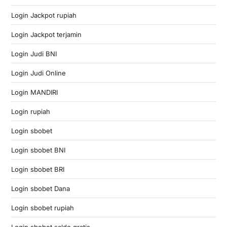
Login Jackpot rupiah
Login Jackpot terjamin
Login Judi BNI
Login Judi Online
Login MANDIRI
Login rupiah
Login sbobet
Login sbobet BNI
Login sbobet BRI
Login sbobet Dana
Login sbobet rupiah
Login sbobet saldo gratis