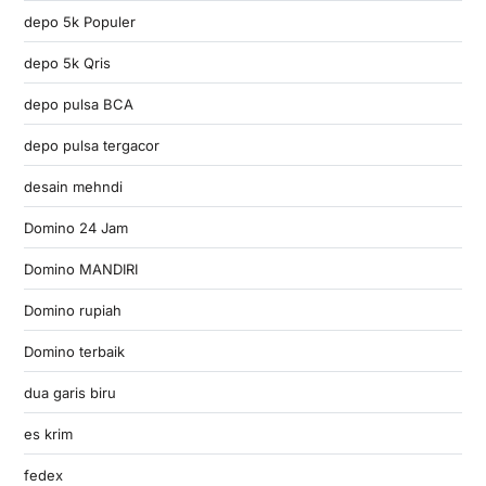
depo 5k Populer
depo 5k Qris
depo pulsa BCA
depo pulsa tergacor
desain mehndi
Domino 24 Jam
Domino MANDIRI
Domino rupiah
Domino terbaik
dua garis biru
es krim
fedex