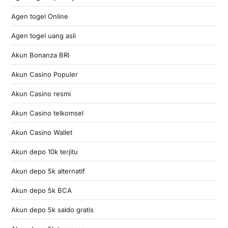
Agen togel Online
Agen togel uang asli
Akun Bonanza BRI
Akun Casino Populer
Akun Casino resmi
Akun Casino telkomsel
Akun Casino Wallet
Akun depo 10k terjitu
Akun depo 5k alternatif
Akun depo 5k BCA
Akun depo 5k saldo gratis