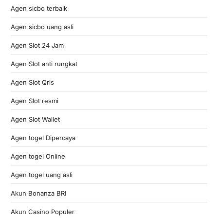
Agen sicbo terbaik
Agen sicbo uang asli
Agen Slot 24 Jam
Agen Slot anti rungkat
Agen Slot Qris
Agen Slot resmi
Agen Slot Wallet
Agen togel Dipercaya
Agen togel Online
Agen togel uang asli
Akun Bonanza BRI
Akun Casino Populer