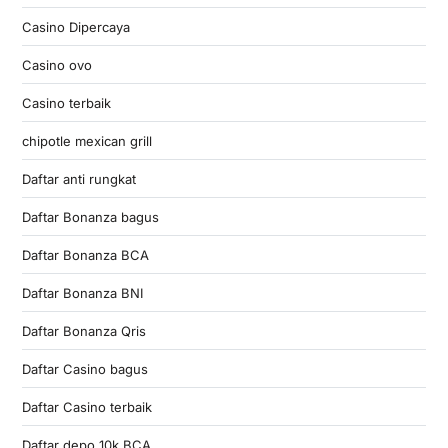
Casino Dipercaya
Casino ovo
Casino terbaik
chipotle mexican grill
Daftar anti rungkat
Daftar Bonanza bagus
Daftar Bonanza BCA
Daftar Bonanza BNI
Daftar Bonanza Qris
Daftar Casino bagus
Daftar Casino terbaik
Daftar depo 10k BCA