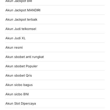
Akun Jackpot BRI
Akun Jackpot MANDIRI
Akun Jackpot terbaik
Akun Judi telkomsel
Akun Judi XL
Akun resmi
Akun sbobet anti rungkat
Akun sbobet Populer
Akun sbobet Qris
Akun sicbo bagus
Akun sicbo BNI
Akun Slot Dipercaya