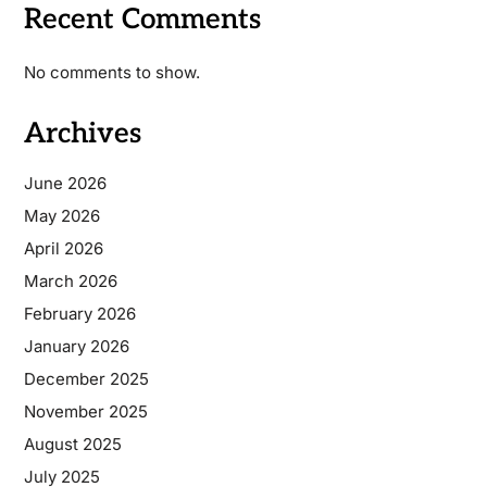
Recent Comments
No comments to show.
Archives
June 2026
May 2026
April 2026
March 2026
February 2026
January 2026
December 2025
November 2025
August 2025
July 2025