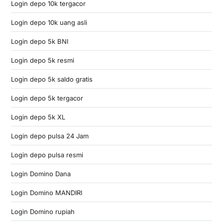
Login depo 10k tergacor
Login depo 10k uang asli
Login depo 5k BNI
Login depo 5k resmi
Login depo 5k saldo gratis
Login depo 5k tergacor
Login depo 5k XL
Login depo pulsa 24 Jam
Login depo pulsa resmi
Login Domino Dana
Login Domino MANDIRI
Login Domino rupiah