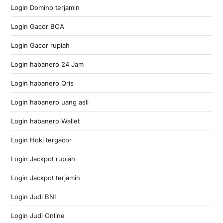
Login Domino terjamin
Login Gacor BCA
Login Gacor rupiah
Login habanero 24 Jam
Login habanero Qris
Login habanero uang asli
Login habanero Wallet
Login Hoki tergacor
Login Jackpot rupiah
Login Jackpot terjamin
Login Judi BNI
Login Judi Online