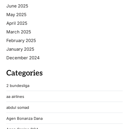
June 2025
May 2025
April 2025
March 2025
February 2025
January 2025
December 2024
Categories
2 bundesliga
aa airlines
abdul somad
Agen Bonanza Dana