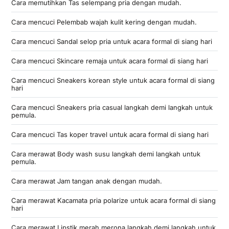
Cara memutihkan Tas selempang pria dengan mudah.
Cara mencuci Pelembab wajah kulit kering dengan mudah.
Cara mencuci Sandal selop pria untuk acara formal di siang hari
Cara mencuci Skincare remaja untuk acara formal di siang hari
Cara mencuci Sneakers korean style untuk acara formal di siang
hari
Cara mencuci Sneakers pria casual langkah demi langkah untuk
pemula.
Cara mencuci Tas koper travel untuk acara formal di siang hari
Cara merawat Body wash susu langkah demi langkah untuk
pemula.
Cara merawat Jam tangan anak dengan mudah.
Cara merawat Kacamata pria polarize untuk acara formal di siang
hari
Cara merawat Lipstik merah merona langkah demi langkah untuk