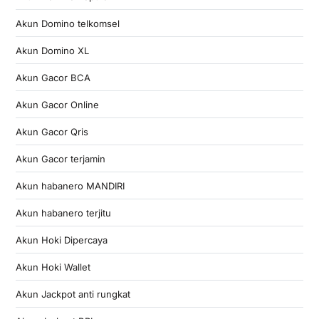
Akun Domino telkomsel
Akun Domino XL
Akun Gacor BCA
Akun Gacor Online
Akun Gacor Qris
Akun Gacor terjamin
Akun habanero MANDIRI
Akun habanero terjitu
Akun Hoki Dipercaya
Akun Hoki Wallet
Akun Jackpot anti rungkat