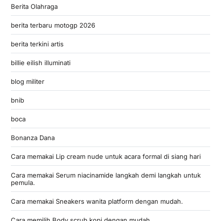
Berita Olahraga
berita terbaru motogp 2026
berita terkini artis
billie eilish illuminati
blog militer
bnib
boca
Bonanza Dana
Cara memakai Lip cream nude untuk acara formal di siang hari
Cara memakai Serum niacinamide langkah demi langkah untuk
pemula.
Cara memakai Sneakers wanita platform dengan mudah.
Cara memilih Body scrub kopi dengan mudah.