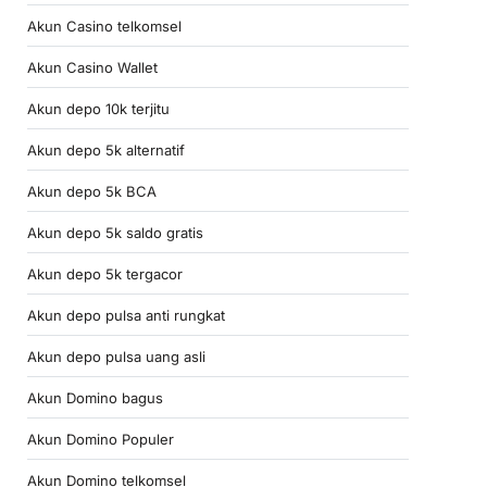
Akun Casino telkomsel
Akun Casino Wallet
Akun depo 10k terjitu
Akun depo 5k alternatif
Akun depo 5k BCA
Akun depo 5k saldo gratis
Akun depo 5k tergacor
Akun depo pulsa anti rungkat
Akun depo pulsa uang asli
Akun Domino bagus
Akun Domino Populer
Akun Domino telkomsel