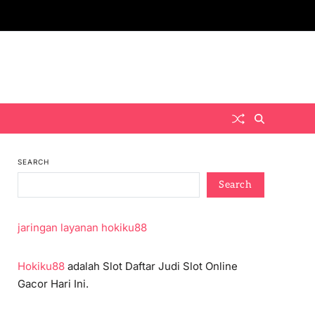
SEARCH
Search
jaringan layanan hokiku88
Hokiku88
adalah Slot Daftar Judi Slot Online
Gacor Hari Ini.