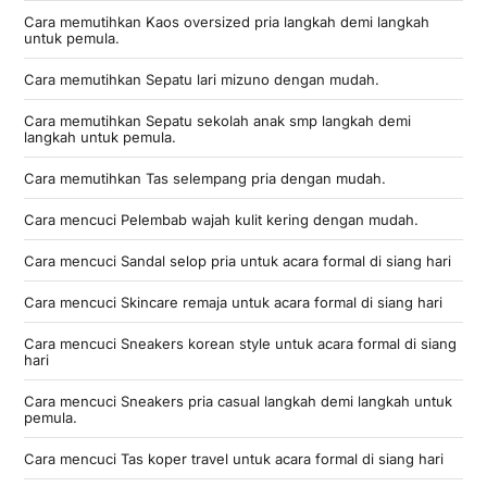
Cara memutihkan Kaos oversized pria langkah demi langkah
untuk pemula.
Cara memutihkan Sepatu lari mizuno dengan mudah.
Cara memutihkan Sepatu sekolah anak smp langkah demi
langkah untuk pemula.
Cara memutihkan Tas selempang pria dengan mudah.
Cara mencuci Pelembab wajah kulit kering dengan mudah.
Cara mencuci Sandal selop pria untuk acara formal di siang hari
Cara mencuci Skincare remaja untuk acara formal di siang hari
Cara mencuci Sneakers korean style untuk acara formal di siang
hari
Cara mencuci Sneakers pria casual langkah demi langkah untuk
pemula.
Cara mencuci Tas koper travel untuk acara formal di siang hari