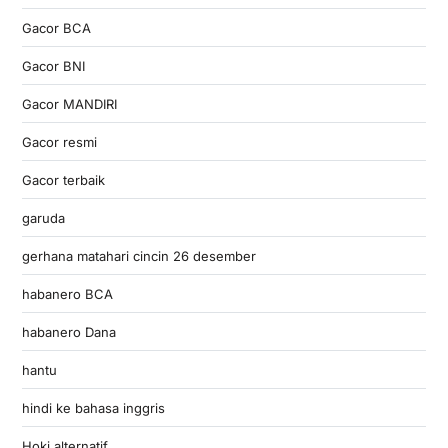
Gacor BCA
Gacor BNI
Gacor MANDIRI
Gacor resmi
Gacor terbaik
garuda
gerhana matahari cincin 26 desember
habanero BCA
habanero Dana
hantu
hindi ke bahasa inggris
Hoki alternatif