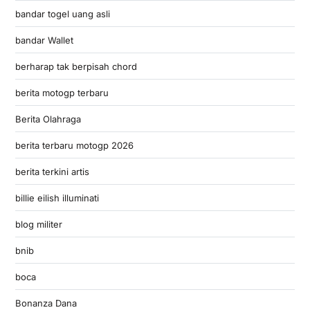
bandar togel uang asli
bandar Wallet
berharap tak berpisah chord
berita motogp terbaru
Berita Olahraga
berita terbaru motogp 2026
berita terkini artis
billie eilish illuminati
blog militer
bnib
boca
Bonanza Dana