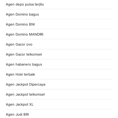
Agen depo pulsa terjitu
Agen Domino bagus
Agen Domino BNI
Agen Domino MANDIRI
Agen Gacor ovo
Agen Gacor telkomsel
Agen habanero bagus
Agen Hoki terbaik
Agen Jackpot Dipercaya
Agen Jackpot telkomsel
Agen Jackpot XL
Agen Judi BRI