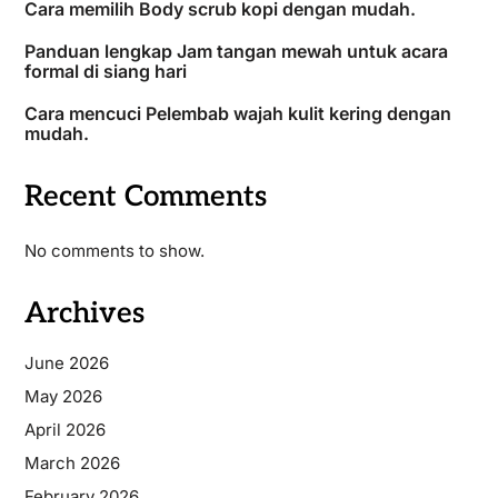
Cara memilih Body scrub kopi dengan mudah.
Panduan lengkap Jam tangan mewah untuk acara
formal di siang hari
Cara mencuci Pelembab wajah kulit kering dengan
mudah.
Recent Comments
No comments to show.
Archives
June 2026
May 2026
April 2026
March 2026
February 2026