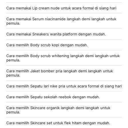
Cara memakai Lip cream nude untuk acara formal di siang hari
Cara memakai Serum niacinamide langkah demi langkah untuk
pemula.
Cara memakai Sneakers wanita platform dengan mudah.
Cara memilih Body scrub kopi dengan mudah.
Cara memilih Body scrub whitening langkah demi langkah untuk
pemula.
Cara memilih Jaket bomber pria langkah demi langkah untuk
pemula.
Cara memilih Sepatu lari nike pria untuk acara formal di siang hari
Cara memilih Sepatu sekolah reebok dengan mudah.
Cara memilih Skincare organik langkah demi langkah untuk
pemula.
Cara memilih Skincare set untuk flek hitam dengan mudah.