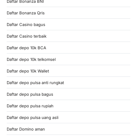
Daftar Bonanza BNI
Daftar Bonanza Qris
Daftar Casino bagus
Daftar Casino terbaik
Daftar depo 10k BCA
Daftar depo 10k telkomsel
Daftar depo 10k Wallet
Daftar depo pulsa anti rungkat
Daftar depo pulsa bagus
Daftar depo pulsa rupiah
Daftar depo pulsa uang asli
Daftar Domino aman