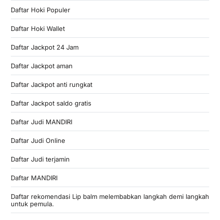
Daftar Hoki Populer
Daftar Hoki Wallet
Daftar Jackpot 24 Jam
Daftar Jackpot aman
Daftar Jackpot anti rungkat
Daftar Jackpot saldo gratis
Daftar Judi MANDIRI
Daftar Judi Online
Daftar Judi terjamin
Daftar MANDIRI
Daftar rekomendasi Lip balm melembabkan langkah demi langkah
untuk pemula.