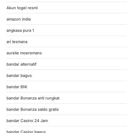
Akun togel resmi
amazon india
angkasa pura 1
ari lesmana
aurelie moeremans
bandar alternatif
bandar bagus
bandar BNI
bandar Bonanza anti rungkat
bandar Bonanza saldo gratis
bandar Casino 24 Jam
bandar Casino bagus