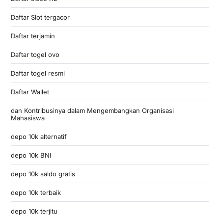
Daftar Slot tergacor
Daftar terjamin
Daftar togel ovo
Daftar togel resmi
Daftar Wallet
dan Kontribusinya dalam Mengembangkan Organisasi
Mahasiswa
depo 10k alternatif
depo 10k BNI
depo 10k saldo gratis
depo 10k terbaik
depo 10k terjitu