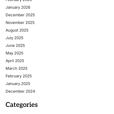
January 2026
December 2025
November 2025
August 2025
July 2025
June 2025
May 2025
April 2025
March 2025
February 2025
January 2025
December 2024
Categories