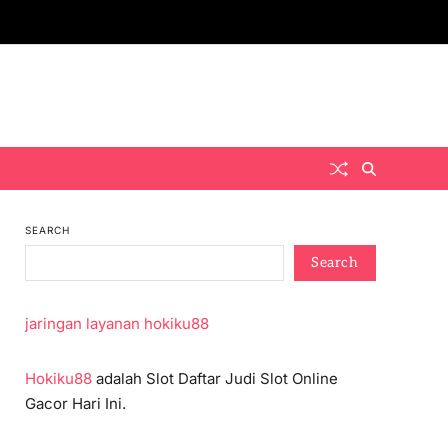
SEARCH
Search
jaringan layanan hokiku88
Hokiku88
adalah Slot Daftar Judi Slot Online
Gacor Hari Ini.