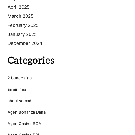
April 2025
March 2025
February 2025
January 2025
December 2024
Categories
2 bundesliga
aa airlines
abdul somad
Agen Bonanza Dana
Agen Casino BCA
Agen Casino BRI