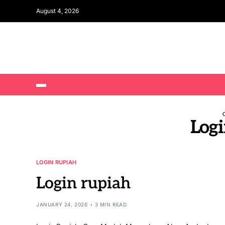
August 4, 2026
Logi
LOGIN RUPIAH
Login rupiah
JANUARY 24, 2026
3 MIN READ