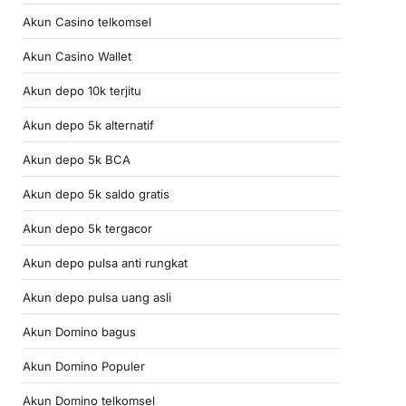
Akun Casino telkomsel
Akun Casino Wallet
Akun depo 10k terjitu
Akun depo 5k alternatif
Akun depo 5k BCA
Akun depo 5k saldo gratis
Akun depo 5k tergacor
Akun depo pulsa anti rungkat
Akun depo pulsa uang asli
Akun Domino bagus
Akun Domino Populer
Akun Domino telkomsel