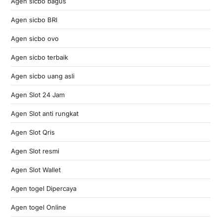
Agen sicbo bagus
Agen sicbo BRI
Agen sicbo ovo
Agen sicbo terbaik
Agen sicbo uang asli
Agen Slot 24 Jam
Agen Slot anti rungkat
Agen Slot Qris
Agen Slot resmi
Agen Slot Wallet
Agen togel Dipercaya
Agen togel Online