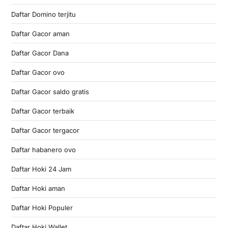
Daftar Domino terjitu
Daftar Gacor aman
Daftar Gacor Dana
Daftar Gacor ovo
Daftar Gacor saldo gratis
Daftar Gacor terbaik
Daftar Gacor tergacor
Daftar habanero ovo
Daftar Hoki 24 Jam
Daftar Hoki aman
Daftar Hoki Populer
Daftar Hoki Wallet