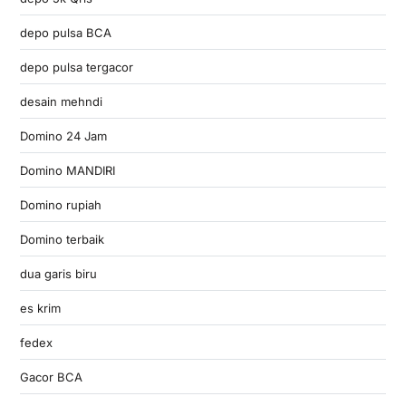
depo pulsa BCA
depo pulsa tergacor
desain mehndi
Domino 24 Jam
Domino MANDIRI
Domino rupiah
Domino terbaik
dua garis biru
es krim
fedex
Gacor BCA