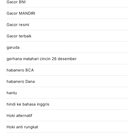
Gacor BNI
Gacor MANDIRI
Gacor resmi
Gacor terbaik
garuda
gerhana matahari cincin 26 desember
habanero BCA
habanero Dana
hantu
hindi ke bahasa inggris
Hoki alternatif
Hoki anti rungkat