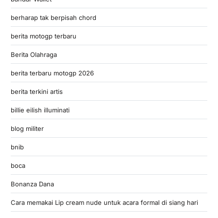
berharap tak berpisah chord
berita motogp terbaru
Berita Olahraga
berita terbaru motogp 2026
berita terkini artis
billie eilish illuminati
blog militer
bnib
boca
Bonanza Dana
Cara memakai Lip cream nude untuk acara formal di siang hari