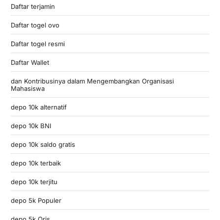
Daftar terjamin
Daftar togel ovo
Daftar togel resmi
Daftar Wallet
dan Kontribusinya dalam Mengembangkan Organisasi
Mahasiswa
depo 10k alternatif
depo 10k BNI
depo 10k saldo gratis
depo 10k terbaik
depo 10k terjitu
depo 5k Populer
depo 5k Qris