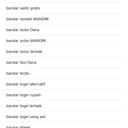
bandar saldo gratis
bandar sbobet MANDIRI
bandar sicbo Dana
bandar sicbo MANDIRI
bandar sicbo terbaik
bandar Slot Dana
bandar terjitu
bandar togel alternatif
bandar togel rupiah
bandar togel terbaik
bandar togel uang asli
bandar Wallet