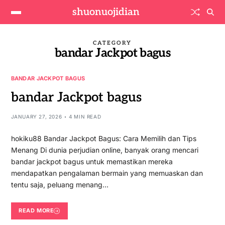
shuonuojidian
CATEGORY
bandar Jackpot bagus
BANDAR JACKPOT BAGUS
bandar Jackpot bagus
JANUARY 27, 2026
4 MIN READ
hokiku88 Bandar Jackpot Bagus: Cara Memilih dan Tips
Menang Di dunia perjudian online, banyak orang mencari
bandar jackpot bagus untuk memastikan mereka
mendapatkan pengalaman bermain yang memuaskan dan
tentu saja, peluang menang…
READ MORE