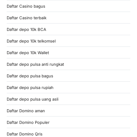
Daftar Casino bagus
Daftar Casino terbaik
Daftar depo 10k BCA
Daftar depo 10k telkomsel
Daftar depo 10k Wallet
Daftar depo pulsa anti rungkat
Daftar depo pulsa bagus
Daftar depo pulsa rupiah
Daftar depo pulsa uang asli
Daftar Domino aman
Daftar Domino Populer
Daftar Domino Qris