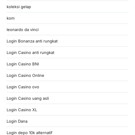
koleksi gelap
kom
leonardo da vinci
Login Bonanza anti rungkat
Login Casino anti rungkat
Login Casino BNI
Login Casino Online
Login Casino ovo
Login Casino uang asli
Login Casino XL
Login Dana
Login depo 10k alternatif