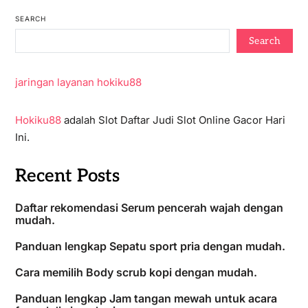
SEARCH
Search
jaringan layanan hokiku88
Hokiku88
adalah Slot Daftar Judi Slot Online Gacor Hari
Ini.
Recent Posts
Daftar rekomendasi Serum pencerah wajah dengan
mudah.
Panduan lengkap Sepatu sport pria dengan mudah.
Cara memilih Body scrub kopi dengan mudah.
Panduan lengkap Jam tangan mewah untuk acara