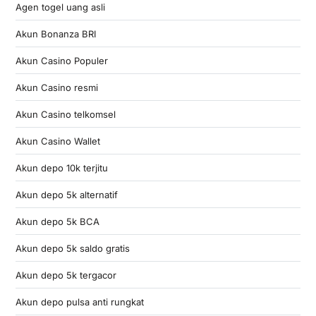
Agen togel uang asli
Akun Bonanza BRI
Akun Casino Populer
Akun Casino resmi
Akun Casino telkomsel
Akun Casino Wallet
Akun depo 10k terjitu
Akun depo 5k alternatif
Akun depo 5k BCA
Akun depo 5k saldo gratis
Akun depo 5k tergacor
Akun depo pulsa anti rungkat