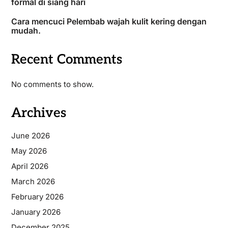
formal di siang hari
Cara mencuci Pelembab wajah kulit kering dengan
mudah.
Recent Comments
No comments to show.
Archives
June 2026
May 2026
April 2026
March 2026
February 2026
January 2026
December 2025