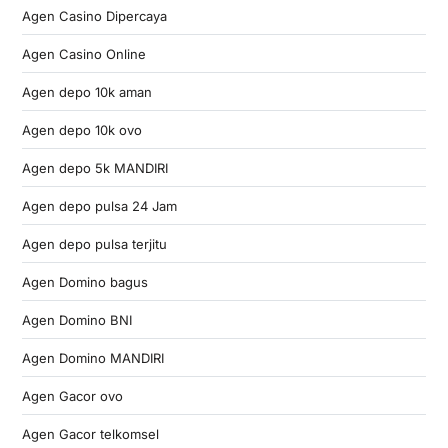
Agen Casino Dipercaya
Agen Casino Online
Agen depo 10k aman
Agen depo 10k ovo
Agen depo 5k MANDIRI
Agen depo pulsa 24 Jam
Agen depo pulsa terjitu
Agen Domino bagus
Agen Domino BNI
Agen Domino MANDIRI
Agen Gacor ovo
Agen Gacor telkomsel