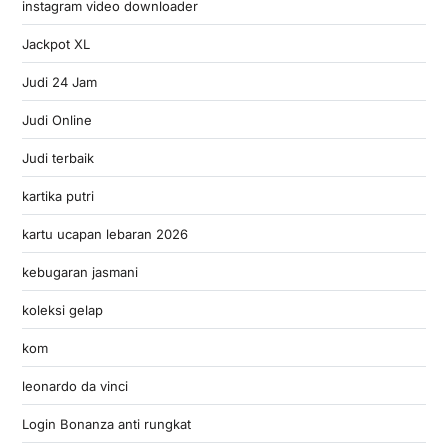
instagram video downloader
Jackpot XL
Judi 24 Jam
Judi Online
Judi terbaik
kartika putri
kartu ucapan lebaran 2026
kebugaran jasmani
koleksi gelap
kom
leonardo da vinci
Login Bonanza anti rungkat