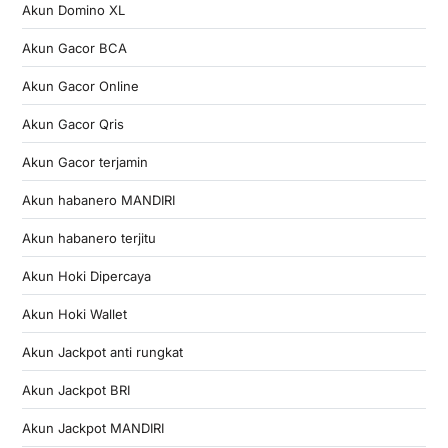
Akun Domino XL
Akun Gacor BCA
Akun Gacor Online
Akun Gacor Qris
Akun Gacor terjamin
Akun habanero MANDIRI
Akun habanero terjitu
Akun Hoki Dipercaya
Akun Hoki Wallet
Akun Jackpot anti rungkat
Akun Jackpot BRI
Akun Jackpot MANDIRI