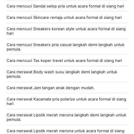
Cara mencuci Sandal selop pria untuk acara formal di siang hari
Cara mencuci Skincare remaja untuk acara formal di siang hari
Cara mencuci Sneakers korean style untuk acara formal di siang
hari
Cara mencuci Sneakers pria casual langkah demi langkah untuk
pemula.
Cara mencuci Tas koper travel untuk acara formal di siang hari
Cara merawat Body wash susu langkah demi langkah untuk
pemula.
Cara merawat Jam tangan anak dengan mudah.
Cara merawat Kacamata pria polarize untuk acara formal di siang
hari
Cara merawat Lipstik merah merona langkah demi langkah untuk
pemula.
Cara merawat Lipstik merah merona untuk acara formal di siang