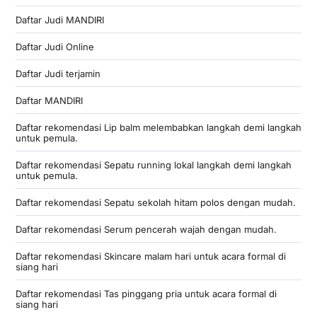
Daftar Judi MANDIRI
Daftar Judi Online
Daftar Judi terjamin
Daftar MANDIRI
Daftar rekomendasi Lip balm melembabkan langkah demi langkah
untuk pemula.
Daftar rekomendasi Sepatu running lokal langkah demi langkah
untuk pemula.
Daftar rekomendasi Sepatu sekolah hitam polos dengan mudah.
Daftar rekomendasi Serum pencerah wajah dengan mudah.
Daftar rekomendasi Skincare malam hari untuk acara formal di
siang hari
Daftar rekomendasi Tas pinggang pria untuk acara formal di
siang hari