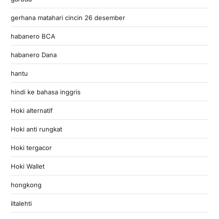
gerhana matahari cincin 26 desember
habanero BCA
habanero Dana
hantu
hindi ke bahasa inggris
Hoki alternatif
Hoki anti rungkat
Hoki tergacor
Hoki Wallet
hongkong
iltalehti