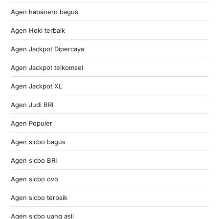
Agen habanero bagus
Agen Hoki terbaik
Agen Jackpot Dipercaya
Agen Jackpot telkomsel
Agen Jackpot XL
Agen Judi BRI
Agen Populer
Agen sicbo bagus
Agen sicbo BRI
Agen sicbo ovo
Agen sicbo terbaik
Agen sicbo uang asli