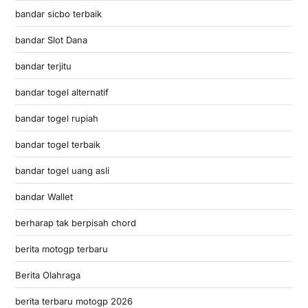
bandar sicbo terbaik
bandar Slot Dana
bandar terjitu
bandar togel alternatif
bandar togel rupiah
bandar togel terbaik
bandar togel uang asli
bandar Wallet
berharap tak berpisah chord
berita motogp terbaru
Berita Olahraga
berita terbaru motogp 2026