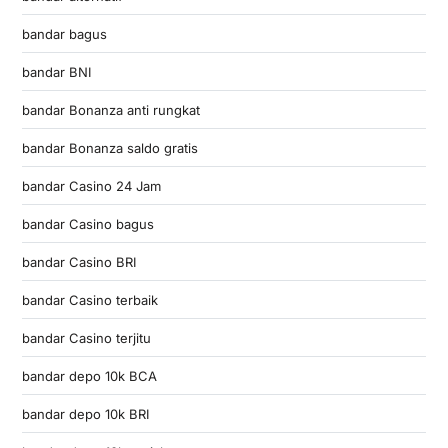
bandar bagus
bandar BNI
bandar Bonanza anti rungkat
bandar Bonanza saldo gratis
bandar Casino 24 Jam
bandar Casino bagus
bandar Casino BRI
bandar Casino terbaik
bandar Casino terjitu
bandar depo 10k BCA
bandar depo 10k BRI