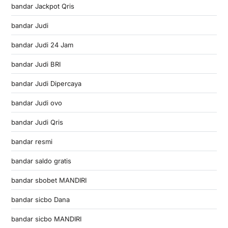
bandar Jackpot Qris
bandar Judi
bandar Judi 24 Jam
bandar Judi BRI
bandar Judi Dipercaya
bandar Judi ovo
bandar Judi Qris
bandar resmi
bandar saldo gratis
bandar sbobet MANDIRI
bandar sicbo Dana
bandar sicbo MANDIRI