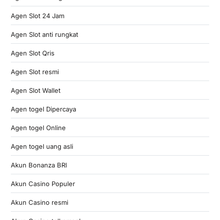
Agen Slot 24 Jam
Agen Slot anti rungkat
Agen Slot Qris
Agen Slot resmi
Agen Slot Wallet
Agen togel Dipercaya
Agen togel Online
Agen togel uang asli
Akun Bonanza BRI
Akun Casino Populer
Akun Casino resmi