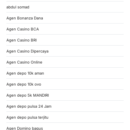
abdul somad
Agen Bonanza Dana
Agen Casino BCA
Agen Casino BRI
Agen Casino Dipercaya
Agen Casino Online
Agen depo 10k aman
Agen depo 10k ovo
Agen depo 5k MANDIRI
Agen depo pulsa 24 Jam
Agen depo pulsa terjitu
Agen Domino bagus