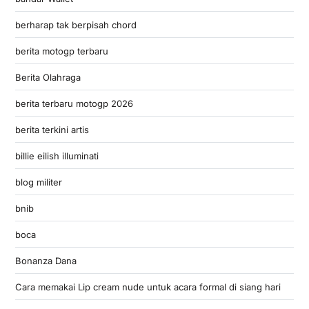
berharap tak berpisah chord
berita motogp terbaru
Berita Olahraga
berita terbaru motogp 2026
berita terkini artis
billie eilish illuminati
blog militer
bnib
boca
Bonanza Dana
Cara memakai Lip cream nude untuk acara formal di siang hari