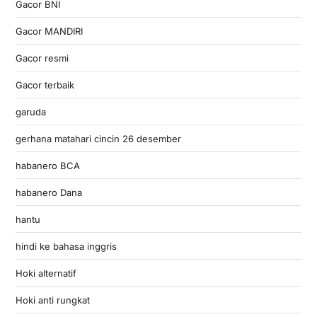
Gacor BNI
Gacor MANDIRI
Gacor resmi
Gacor terbaik
garuda
gerhana matahari cincin 26 desember
habanero BCA
habanero Dana
hantu
hindi ke bahasa inggris
Hoki alternatif
Hoki anti rungkat