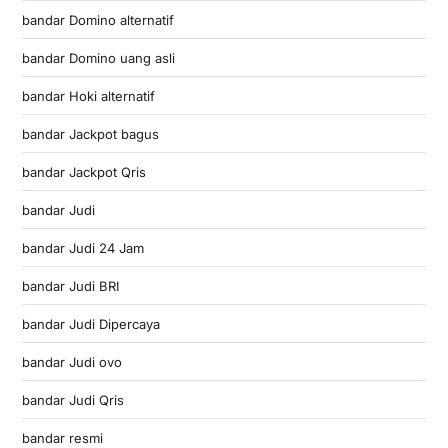
bandar Domino alternatif
bandar Domino uang asli
bandar Hoki alternatif
bandar Jackpot bagus
bandar Jackpot Qris
bandar Judi
bandar Judi 24 Jam
bandar Judi BRI
bandar Judi Dipercaya
bandar Judi ovo
bandar Judi Qris
bandar resmi