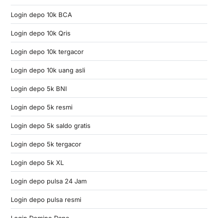
Login depo 10k BCA
Login depo 10k Qris
Login depo 10k tergacor
Login depo 10k uang asli
Login depo 5k BNI
Login depo 5k resmi
Login depo 5k saldo gratis
Login depo 5k tergacor
Login depo 5k XL
Login depo pulsa 24 Jam
Login depo pulsa resmi
Login Domino Dana