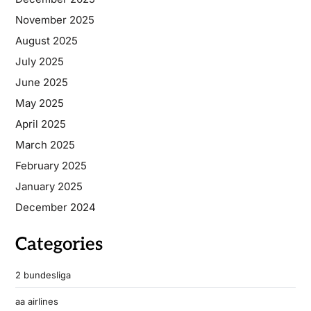
November 2025
August 2025
July 2025
June 2025
May 2025
April 2025
March 2025
February 2025
January 2025
December 2024
Categories
2 bundesliga
aa airlines