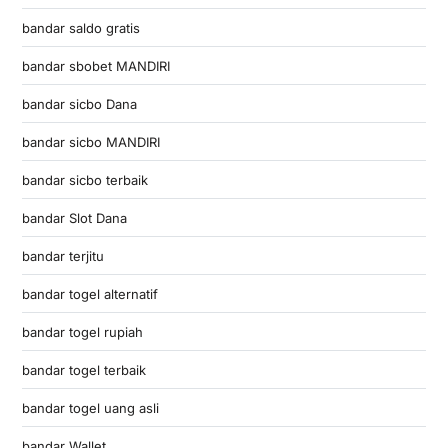
bandar saldo gratis
bandar sbobet MANDIRI
bandar sicbo Dana
bandar sicbo MANDIRI
bandar sicbo terbaik
bandar Slot Dana
bandar terjitu
bandar togel alternatif
bandar togel rupiah
bandar togel terbaik
bandar togel uang asli
bandar Wallet