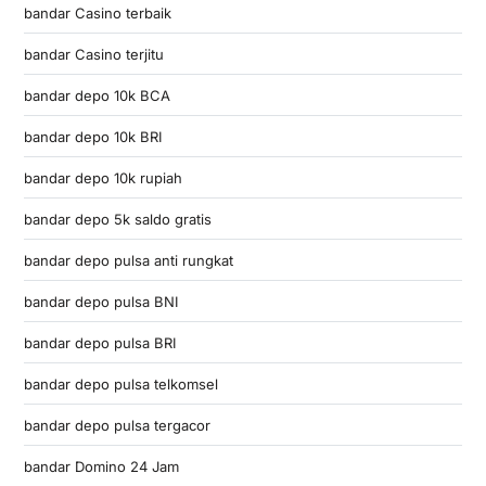
bandar Casino terbaik
bandar Casino terjitu
bandar depo 10k BCA
bandar depo 10k BRI
bandar depo 10k rupiah
bandar depo 5k saldo gratis
bandar depo pulsa anti rungkat
bandar depo pulsa BNI
bandar depo pulsa BRI
bandar depo pulsa telkomsel
bandar depo pulsa tergacor
bandar Domino 24 Jam