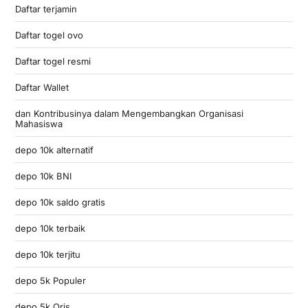
Daftar terjamin
Daftar togel ovo
Daftar togel resmi
Daftar Wallet
dan Kontribusinya dalam Mengembangkan Organisasi
Mahasiswa
depo 10k alternatif
depo 10k BNI
depo 10k saldo gratis
depo 10k terbaik
depo 10k terjitu
depo 5k Populer
depo 5k Qris