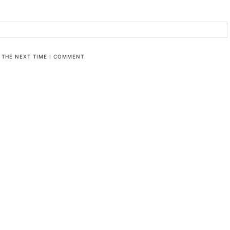
 THE NEXT TIME I COMMENT.