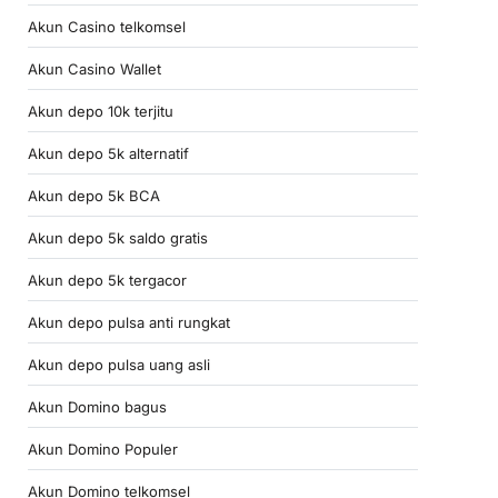
Akun Casino telkomsel
Akun Casino Wallet
Akun depo 10k terjitu
Akun depo 5k alternatif
Akun depo 5k BCA
Akun depo 5k saldo gratis
Akun depo 5k tergacor
Akun depo pulsa anti rungkat
Akun depo pulsa uang asli
Akun Domino bagus
Akun Domino Populer
Akun Domino telkomsel