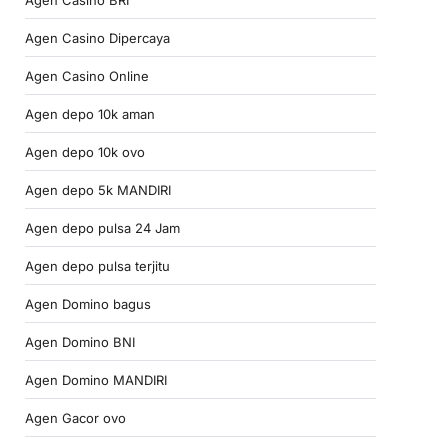
Agen Casino Dipercaya
Agen Casino Online
Agen depo 10k aman
Agen depo 10k ovo
Agen depo 5k MANDIRI
Agen depo pulsa 24 Jam
Agen depo pulsa terjitu
Agen Domino bagus
Agen Domino BNI
Agen Domino MANDIRI
Agen Gacor ovo