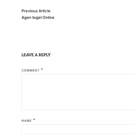
Previous Article
Agen togel Online
LEAVE A REPLY
*
COMMENT
*
NAME