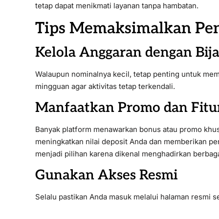
tetap dapat menikmati layanan tanpa hambatan.
Tips Memaksimalkan Pe
Kelola Anggaran dengan Bij
Walaupun nominalnya kecil, tetap penting untuk memi
mingguan agar aktivitas tetap terkendali.
Manfaatkan Promo dan Fitu
Banyak platform menawarkan bonus atau promo khusu
meningkatkan nilai deposit Anda dan memberikan pen
menjadi pilihan karena dikenal menghadirkan berbag
Gunakan Akses Resmi
Selalu pastikan Anda masuk melalui halaman resmi s