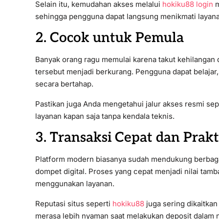
Selain itu, kemudahan akses melalui
hokiku88 login
m
sehingga pengguna dapat langsung menikmati layana
2. Cocok untuk Pemula
Banyak orang ragu memulai karena takut kehilangan 
tersebut menjadi berkurang. Pengguna dapat belajar
secara bertahap.
Pastikan juga Anda mengetahui jalur akses resmi sep
layanan kapan saja tanpa kendala teknis.
3. Transaksi Cepat dan Prakt
Platform modern biasanya sudah mendukung berbagai
dompet digital. Proses yang cepat menjadi nilai ta
menggunakan layanan.
Reputasi situs seperti
hokiku88
juga sering dikaitka
merasa lebih nyaman saat melakukan deposit dalam 