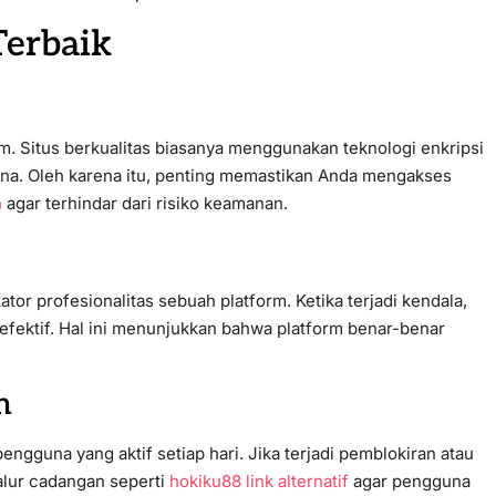
Terbaik
m. Situs berkualitas biasanya menggunakan teknologi enkripsi
guna. Oleh karena itu, penting memastikan Anda mengakses
n
agar terhindar dari risiko keamanan.
or profesionalitas sebuah platform. Ketika terjadi kendala,
fektif. Hal ini menunjukkan bahwa platform benar-benar
n
engguna yang aktif setiap hari. Jika terjadi pemblokiran atau
alur cadangan seperti
hokiku88 link alternatif
agar pengguna