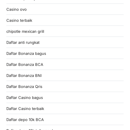
Casino ovo
Casino terbaik
chipotle mexican grill
Daftar anti rungkat
Daftar Bonanza bagus
Daftar Bonanza BCA
Daftar Bonanza BNI
Daftar Bonanza Qris
Daftar Casino bagus
Daftar Casino terbaik
Daftar depo 10k BCA