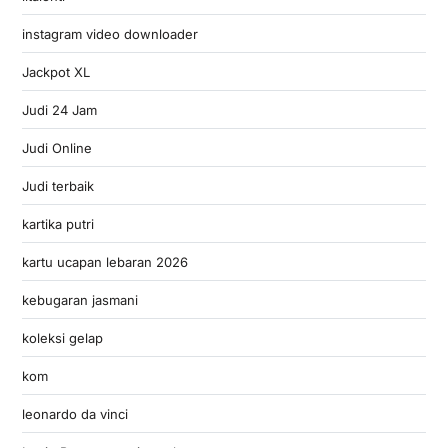
instagram video downloader
Jackpot XL
Judi 24 Jam
Judi Online
Judi terbaik
kartika putri
kartu ucapan lebaran 2026
kebugaran jasmani
koleksi gelap
kom
leonardo da vinci