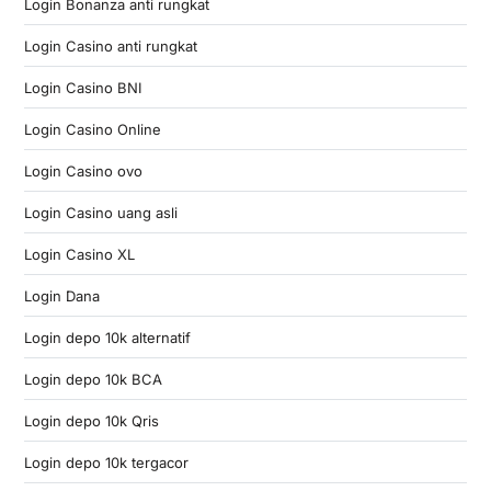
Login Bonanza anti rungkat
Login Casino anti rungkat
Login Casino BNI
Login Casino Online
Login Casino ovo
Login Casino uang asli
Login Casino XL
Login Dana
Login depo 10k alternatif
Login depo 10k BCA
Login depo 10k Qris
Login depo 10k tergacor