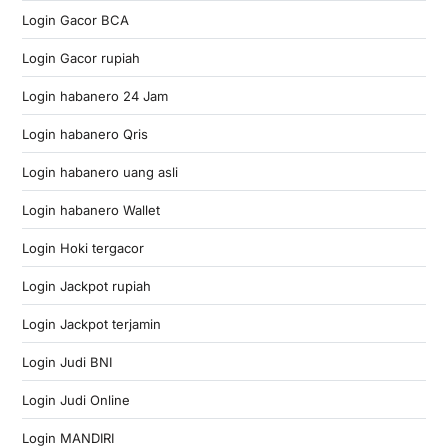
Login Gacor BCA
Login Gacor rupiah
Login habanero 24 Jam
Login habanero Qris
Login habanero uang asli
Login habanero Wallet
Login Hoki tergacor
Login Jackpot rupiah
Login Jackpot terjamin
Login Judi BNI
Login Judi Online
Login MANDIRI