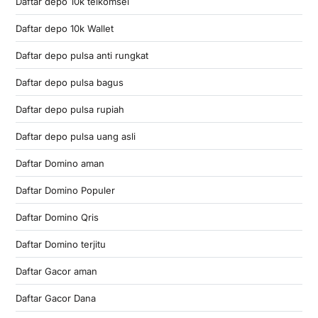
Daftar depo 10k telkomsel
Daftar depo 10k Wallet
Daftar depo pulsa anti rungkat
Daftar depo pulsa bagus
Daftar depo pulsa rupiah
Daftar depo pulsa uang asli
Daftar Domino aman
Daftar Domino Populer
Daftar Domino Qris
Daftar Domino terjitu
Daftar Gacor aman
Daftar Gacor Dana