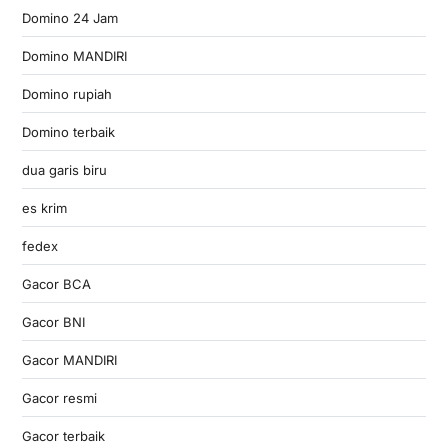
Domino 24 Jam
Domino MANDIRI
Domino rupiah
Domino terbaik
dua garis biru
es krim
fedex
Gacor BCA
Gacor BNI
Gacor MANDIRI
Gacor resmi
Gacor terbaik