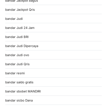
bandar Jackpot bagus
bandar Jackpot Qris
bandar Judi
bandar Judi 24 Jam
bandar Judi BRI
bandar Judi Dipercaya
bandar Judi ovo
bandar Judi Qris
bandar resmi
bandar saldo gratis
bandar sbobet MANDIRI
bandar sicbo Dana