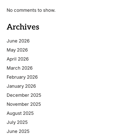
No comments to show.
Archives
June 2026
May 2026
April 2026
March 2026
February 2026
January 2026
December 2025
November 2025
August 2025
July 2025
June 2025