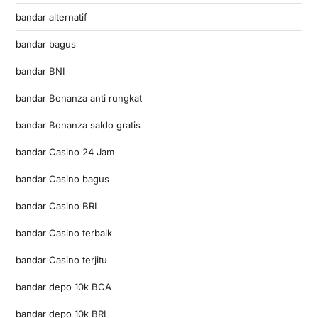
bandar alternatif
bandar bagus
bandar BNI
bandar Bonanza anti rungkat
bandar Bonanza saldo gratis
bandar Casino 24 Jam
bandar Casino bagus
bandar Casino BRI
bandar Casino terbaik
bandar Casino terjitu
bandar depo 10k BCA
bandar depo 10k BRI