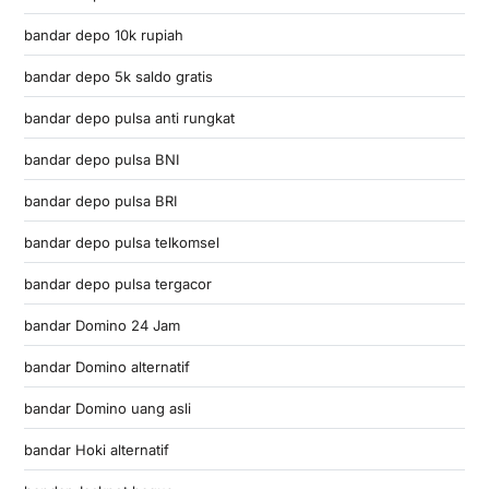
bandar depo 10k rupiah
bandar depo 5k saldo gratis
bandar depo pulsa anti rungkat
bandar depo pulsa BNI
bandar depo pulsa BRI
bandar depo pulsa telkomsel
bandar depo pulsa tergacor
bandar Domino 24 Jam
bandar Domino alternatif
bandar Domino uang asli
bandar Hoki alternatif