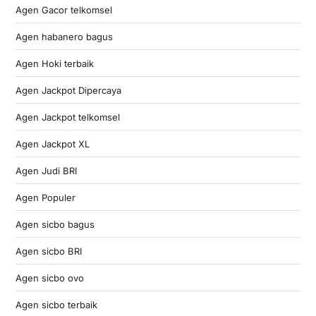
Agen Gacor telkomsel
Agen habanero bagus
Agen Hoki terbaik
Agen Jackpot Dipercaya
Agen Jackpot telkomsel
Agen Jackpot XL
Agen Judi BRI
Agen Populer
Agen sicbo bagus
Agen sicbo BRI
Agen sicbo ovo
Agen sicbo terbaik