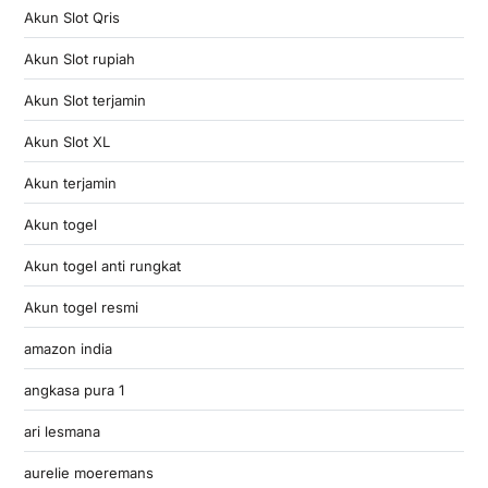
Akun Slot Qris
Akun Slot rupiah
Akun Slot terjamin
Akun Slot XL
Akun terjamin
Akun togel
Akun togel anti rungkat
Akun togel resmi
amazon india
angkasa pura 1
ari lesmana
aurelie moeremans