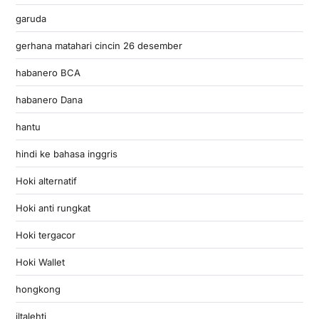
garuda
gerhana matahari cincin 26 desember
habanero BCA
habanero Dana
hantu
hindi ke bahasa inggris
Hoki alternatif
Hoki anti rungkat
Hoki tergacor
Hoki Wallet
hongkong
iltalehti