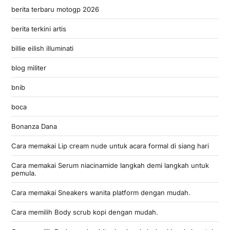
berita terbaru motogp 2026
berita terkini artis
billie eilish illuminati
blog militer
bnib
boca
Bonanza Dana
Cara memakai Lip cream nude untuk acara formal di siang hari
Cara memakai Serum niacinamide langkah demi langkah untuk
pemula.
Cara memakai Sneakers wanita platform dengan mudah.
Cara memilih Body scrub kopi dengan mudah.