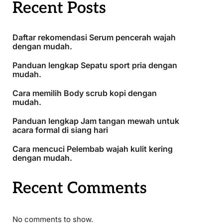
Recent Posts
Daftar rekomendasi Serum pencerah wajah
dengan mudah.
Panduan lengkap Sepatu sport pria dengan
mudah.
Cara memilih Body scrub kopi dengan
mudah.
Panduan lengkap Jam tangan mewah untuk
acara formal di siang hari
Cara mencuci Pelembab wajah kulit kering
dengan mudah.
Recent Comments
No comments to show.