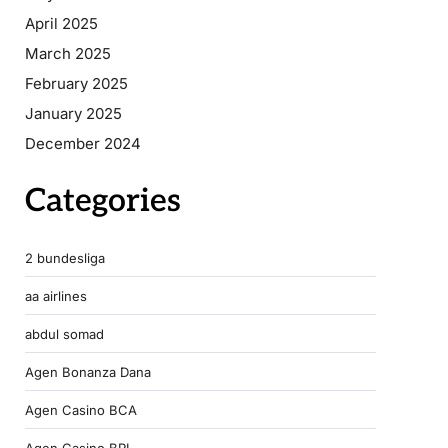
April 2025
March 2025
February 2025
January 2025
December 2024
Categories
2 bundesliga
aa airlines
abdul somad
Agen Bonanza Dana
Agen Casino BCA
Agen Casino BRI