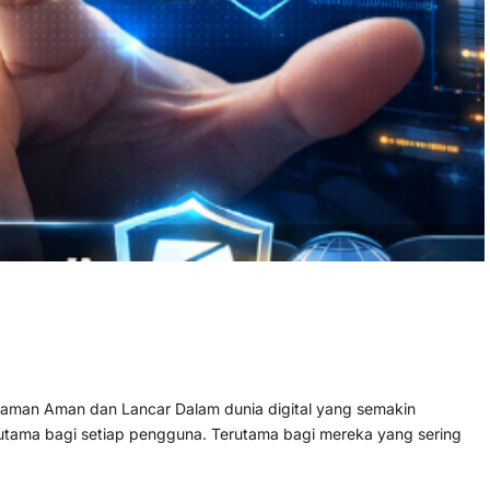
laman Aman dan Lancar Dalam dunia digital yang semakin
utama bagi setiap pengguna. Terutama bagi mereka yang sering