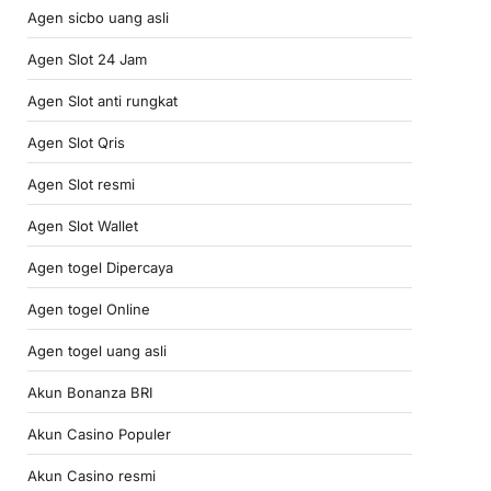
Agen sicbo uang asli
Agen Slot 24 Jam
Agen Slot anti rungkat
Agen Slot Qris
Agen Slot resmi
Agen Slot Wallet
Agen togel Dipercaya
Agen togel Online
Agen togel uang asli
Akun Bonanza BRI
Akun Casino Populer
Akun Casino resmi