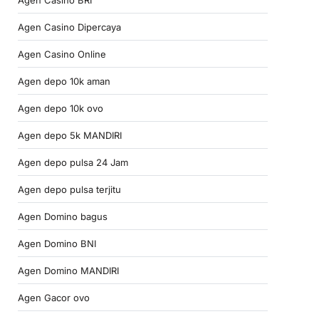
Agen Casino Dipercaya
Agen Casino Online
Agen depo 10k aman
Agen depo 10k ovo
Agen depo 5k MANDIRI
Agen depo pulsa 24 Jam
Agen depo pulsa terjitu
Agen Domino bagus
Agen Domino BNI
Agen Domino MANDIRI
Agen Gacor ovo