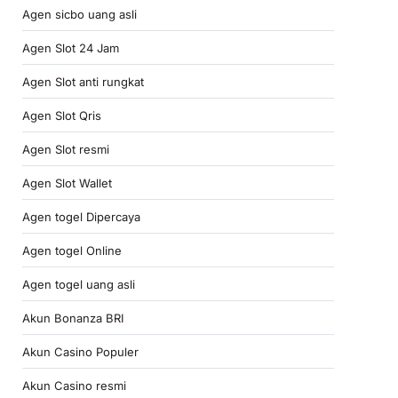
Agen sicbo uang asli
Agen Slot 24 Jam
Agen Slot anti rungkat
Agen Slot Qris
Agen Slot resmi
Agen Slot Wallet
Agen togel Dipercaya
Agen togel Online
Agen togel uang asli
Akun Bonanza BRI
Akun Casino Populer
Akun Casino resmi