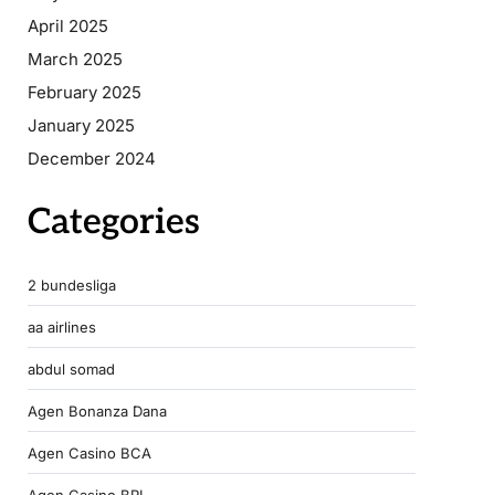
April 2025
March 2025
February 2025
January 2025
December 2024
Categories
2 bundesliga
aa airlines
abdul somad
Agen Bonanza Dana
Agen Casino BCA
Agen Casino BRI