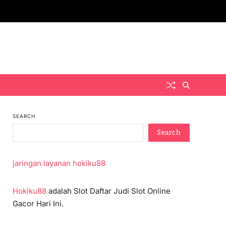
SEARCH
Search
jaringan layanan hokiku88
Hokiku88
adalah Slot Daftar Judi Slot Online
Gacor Hari Ini.