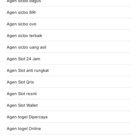
Agen sicbo bagus
Agen sicbo BRI
Agen sicbo ovo
Agen sicbo terbaik
Agen sicbo uang asli
Agen Slot 24 Jam
Agen Slot anti rungkat
Agen Slot Qris
Agen Slot resmi
Agen Slot Wallet
Agen togel Dipercaya
Agen togel Online