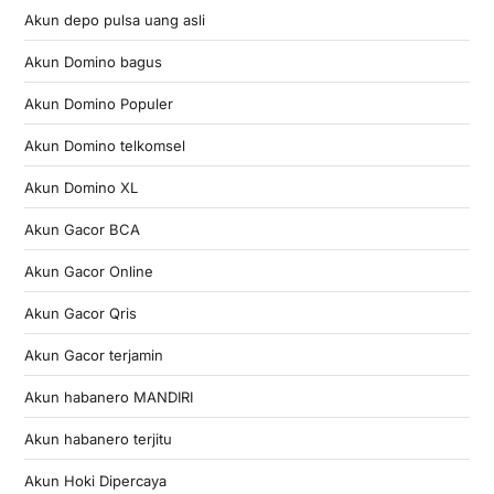
Akun depo pulsa uang asli
Akun Domino bagus
Akun Domino Populer
Akun Domino telkomsel
Akun Domino XL
Akun Gacor BCA
Akun Gacor Online
Akun Gacor Qris
Akun Gacor terjamin
Akun habanero MANDIRI
Akun habanero terjitu
Akun Hoki Dipercaya