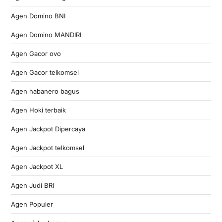
Agen Domino BNI
Agen Domino MANDIRI
Agen Gacor ovo
Agen Gacor telkomsel
Agen habanero bagus
Agen Hoki terbaik
Agen Jackpot Dipercaya
Agen Jackpot telkomsel
Agen Jackpot XL
Agen Judi BRI
Agen Populer