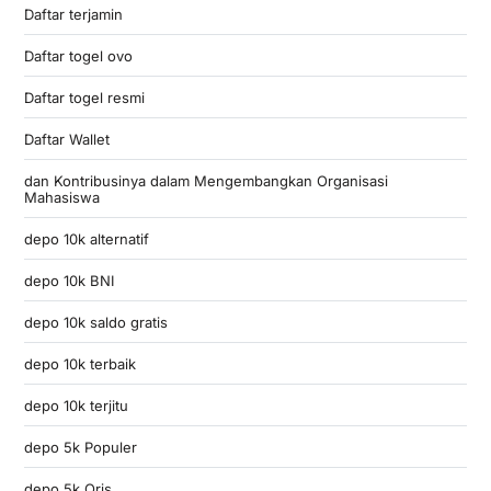
Daftar terjamin
Daftar togel ovo
Daftar togel resmi
Daftar Wallet
dan Kontribusinya dalam Mengembangkan Organisasi
Mahasiswa
depo 10k alternatif
depo 10k BNI
depo 10k saldo gratis
depo 10k terbaik
depo 10k terjitu
depo 5k Populer
depo 5k Qris