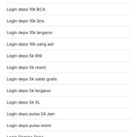
Login depo 10k BCA
Login depo 10k Qris
Login depo 10k tergacor
Login depo 10k uang asli
Login depo 5k BNI
Login depo 5k resmi
Login depo 5k saldo gratis
Login depo 5k tergacor
Login depo 5k XL
Login depo pulsa 24 Jam
Login depo pulsa resmi
Login Domino Dana