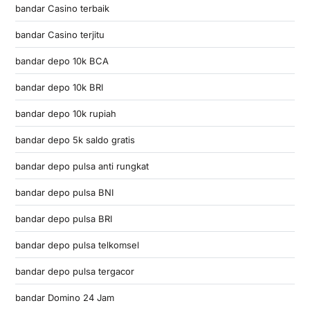
bandar Casino terbaik
bandar Casino terjitu
bandar depo 10k BCA
bandar depo 10k BRI
bandar depo 10k rupiah
bandar depo 5k saldo gratis
bandar depo pulsa anti rungkat
bandar depo pulsa BNI
bandar depo pulsa BRI
bandar depo pulsa telkomsel
bandar depo pulsa tergacor
bandar Domino 24 Jam