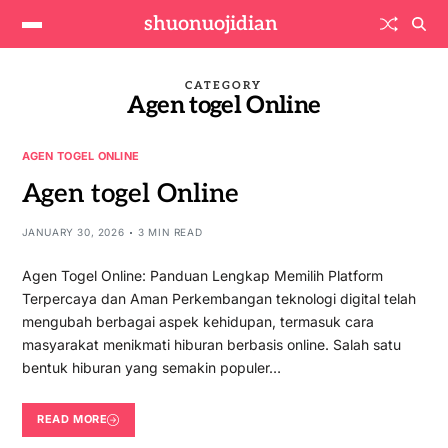
shuonuojidian
CATEGORY
Agen togel Online
AGEN TOGEL ONLINE
Agen togel Online
JANUARY 30, 2026
3 MIN READ
Agen Togel Online: Panduan Lengkap Memilih Platform
Terpercaya dan Aman Perkembangan teknologi digital telah
mengubah berbagai aspek kehidupan, termasuk cara
masyarakat menikmati hiburan berbasis online. Salah satu
bentuk hiburan yang semakin populer…
READ MORE