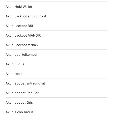
Akun Hoki Wallet
Akun Jackpot anti rungkat
Akun Jackpot BRI
Akun Jackpot MANDIRI
Akun Jackpot terbaik
Akun Judi telkomsel
Akun Judi XL
Akun resmi
Akun sbobet anti rungkat
Akun sbobet Populer
Akun sbobet Qris
Akun sicbo bagus