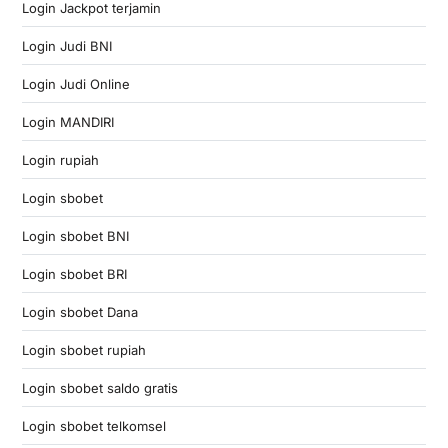
Login Jackpot terjamin
Login Judi BNI
Login Judi Online
Login MANDIRI
Login rupiah
Login sbobet
Login sbobet BNI
Login sbobet BRI
Login sbobet Dana
Login sbobet rupiah
Login sbobet saldo gratis
Login sbobet telkomsel