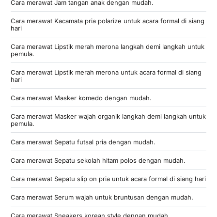
Cara merawat Jam tangan anak dengan mudah.
Cara merawat Kacamata pria polarize untuk acara formal di siang
hari
Cara merawat Lipstik merah merona langkah demi langkah untuk
pemula.
Cara merawat Lipstik merah merona untuk acara formal di siang
hari
Cara merawat Masker komedo dengan mudah.
Cara merawat Masker wajah organik langkah demi langkah untuk
pemula.
Cara merawat Sepatu futsal pria dengan mudah.
Cara merawat Sepatu sekolah hitam polos dengan mudah.
Cara merawat Sepatu slip on pria untuk acara formal di siang hari
Cara merawat Serum wajah untuk bruntusan dengan mudah.
Cara merawat Sneakers korean style dengan mudah.