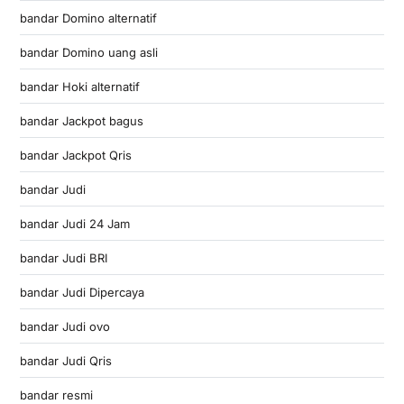
bandar Domino alternatif
bandar Domino uang asli
bandar Hoki alternatif
bandar Jackpot bagus
bandar Jackpot Qris
bandar Judi
bandar Judi 24 Jam
bandar Judi BRI
bandar Judi Dipercaya
bandar Judi ovo
bandar Judi Qris
bandar resmi