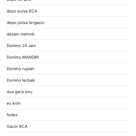
depo pulsa BCA
depo pulsa tergacor
desain mehndi
Domino 24 Jam
Domino MANDIRI
Domino rupiah
Domino terbaik
dua garis biru
es krim
fedex
Gacor BCA