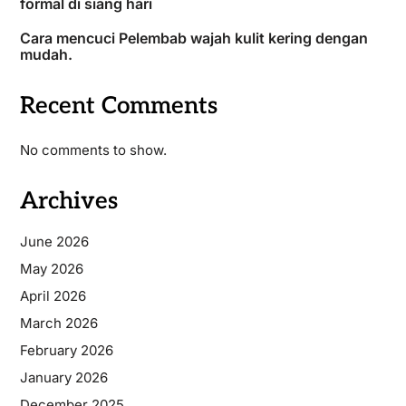
formal di siang hari
Cara mencuci Pelembab wajah kulit kering dengan
mudah.
Recent Comments
No comments to show.
Archives
June 2026
May 2026
April 2026
March 2026
February 2026
January 2026
December 2025