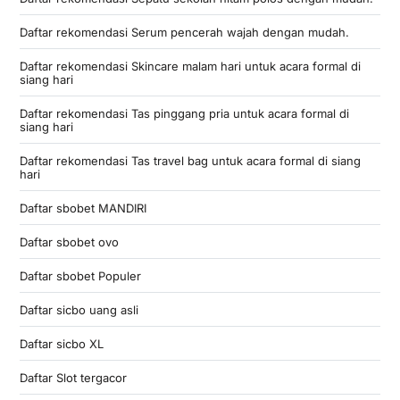
Daftar rekomendasi Serum pencerah wajah dengan mudah.
Daftar rekomendasi Skincare malam hari untuk acara formal di
siang hari
Daftar rekomendasi Tas pinggang pria untuk acara formal di
siang hari
Daftar rekomendasi Tas travel bag untuk acara formal di siang
hari
Daftar sbobet MANDIRI
Daftar sbobet ovo
Daftar sbobet Populer
Daftar sicbo uang asli
Daftar sicbo XL
Daftar Slot tergacor