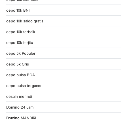
depo 10k BNI
depo 10k saldo gratis
depo 10k terbaik
depo 10k terjitu
depo 5k Populer
depo 5k Qris
depo pulsa BCA
depo pulsa tergacor
desain mehndi
Domino 24 Jam
Domino MANDIRI