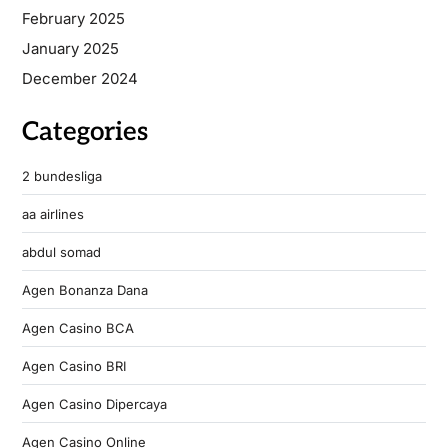
February 2025
January 2025
December 2024
Categories
2 bundesliga
aa airlines
abdul somad
Agen Bonanza Dana
Agen Casino BCA
Agen Casino BRI
Agen Casino Dipercaya
Agen Casino Online