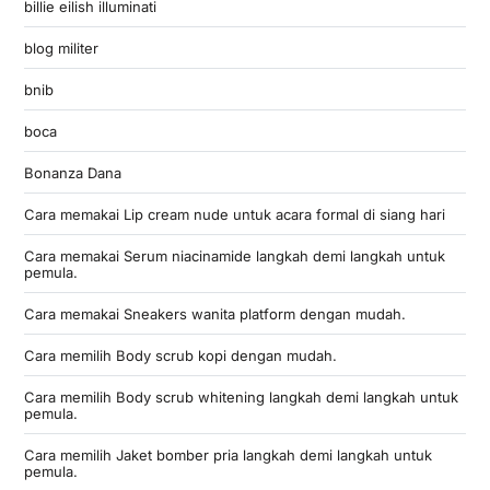
billie eilish illuminati
blog militer
bnib
boca
Bonanza Dana
Cara memakai Lip cream nude untuk acara formal di siang hari
Cara memakai Serum niacinamide langkah demi langkah untuk
pemula.
Cara memakai Sneakers wanita platform dengan mudah.
Cara memilih Body scrub kopi dengan mudah.
Cara memilih Body scrub whitening langkah demi langkah untuk
pemula.
Cara memilih Jaket bomber pria langkah demi langkah untuk
pemula.