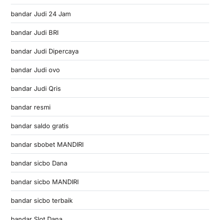
bandar Judi 24 Jam
bandar Judi BRI
bandar Judi Dipercaya
bandar Judi ovo
bandar Judi Qris
bandar resmi
bandar saldo gratis
bandar sbobet MANDIRI
bandar sicbo Dana
bandar sicbo MANDIRI
bandar sicbo terbaik
bandar Slot Dana