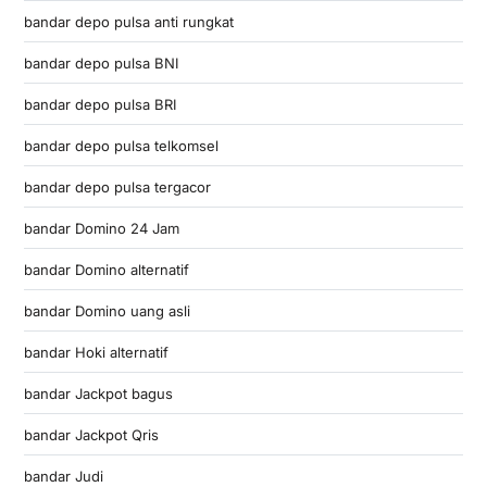
bandar depo pulsa anti rungkat
bandar depo pulsa BNI
bandar depo pulsa BRI
bandar depo pulsa telkomsel
bandar depo pulsa tergacor
bandar Domino 24 Jam
bandar Domino alternatif
bandar Domino uang asli
bandar Hoki alternatif
bandar Jackpot bagus
bandar Jackpot Qris
bandar Judi