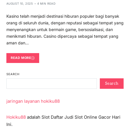
AUGUST 10, 2025
4 MIN READ
Kasino telah menjadi destinasi hiburan populer bagi banyak
orang di seluruh dunia, dengan reputasi sebagai tempat yang
menyenangkan untuk bermain game, bersosialisasi, dan
menikmati hiburan. Casino dipercaya sebagai tempat yang
aman dan…
READ MORE
SEARCH
Search
jaringan layanan hokiku88
Hokiku88
adalah Slot Daftar Judi Slot Online Gacor Hari
Ini.