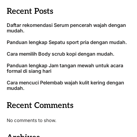
Recent Posts
Daftar rekomendasi Serum pencerah wajah dengan
mudah.
Panduan lengkap Sepatu sport pria dengan mudah.
Cara memilih Body scrub kopi dengan mudah.
Panduan lengkap Jam tangan mewah untuk acara
formal di siang hari
Cara mencuci Pelembab wajah kulit kering dengan
mudah.
Recent Comments
No comments to show.