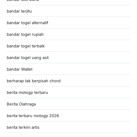
bandar terjitu
bandar togel alternatif
bandar togel rupiah
bandar togel terbaik
bandar togel uang asli
bandar Wallet
berharap tak berpisah chord
berita motogp terbaru
Berita Olahraga
berita terbaru motogp 2026
berita terkini artis