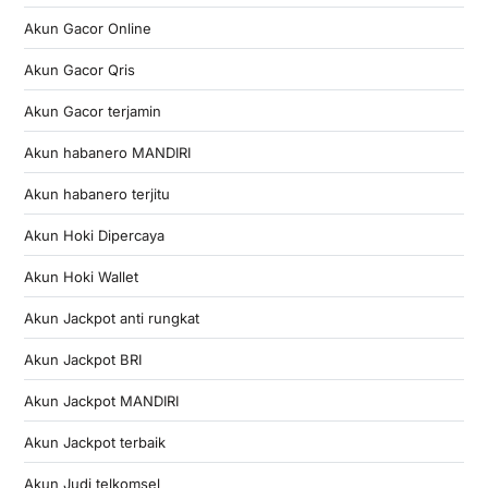
Akun Gacor Online
Akun Gacor Qris
Akun Gacor terjamin
Akun habanero MANDIRI
Akun habanero terjitu
Akun Hoki Dipercaya
Akun Hoki Wallet
Akun Jackpot anti rungkat
Akun Jackpot BRI
Akun Jackpot MANDIRI
Akun Jackpot terbaik
Akun Judi telkomsel