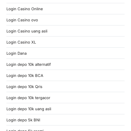
Login Casino Online
Login Casino ovo
Login Casino uang asli
Login Casino XL
Login Dana
Login depo 10k alternatif
Login depo 10k BCA
Login depo 10k Qris
Login depo 10k tergacor
Login depo 10k uang asli
Login depo 5k BNI
Login depo 5k resmi