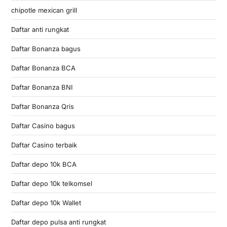
chipotle mexican grill
Daftar anti rungkat
Daftar Bonanza bagus
Daftar Bonanza BCA
Daftar Bonanza BNI
Daftar Bonanza Qris
Daftar Casino bagus
Daftar Casino terbaik
Daftar depo 10k BCA
Daftar depo 10k telkomsel
Daftar depo 10k Wallet
Daftar depo pulsa anti rungkat