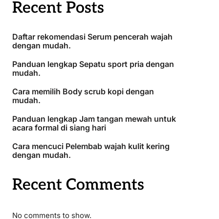
Recent Posts
Daftar rekomendasi Serum pencerah wajah
dengan mudah.
Panduan lengkap Sepatu sport pria dengan
mudah.
Cara memilih Body scrub kopi dengan
mudah.
Panduan lengkap Jam tangan mewah untuk
acara formal di siang hari
Cara mencuci Pelembab wajah kulit kering
dengan mudah.
Recent Comments
No comments to show.