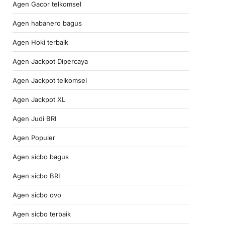
Agen Gacor telkomsel
Agen habanero bagus
Agen Hoki terbaik
Agen Jackpot Dipercaya
Agen Jackpot telkomsel
Agen Jackpot XL
Agen Judi BRI
Agen Populer
Agen sicbo bagus
Agen sicbo BRI
Agen sicbo ovo
Agen sicbo terbaik