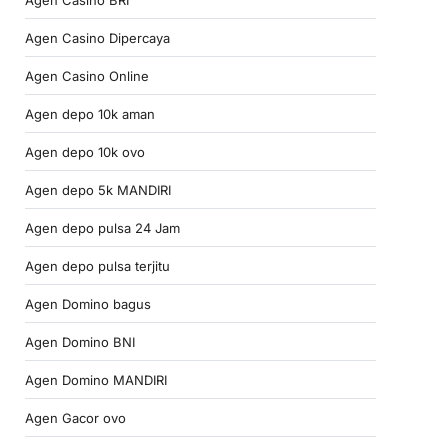
Agen Casino Dipercaya
Agen Casino Online
Agen depo 10k aman
Agen depo 10k ovo
Agen depo 5k MANDIRI
Agen depo pulsa 24 Jam
Agen depo pulsa terjitu
Agen Domino bagus
Agen Domino BNI
Agen Domino MANDIRI
Agen Gacor ovo