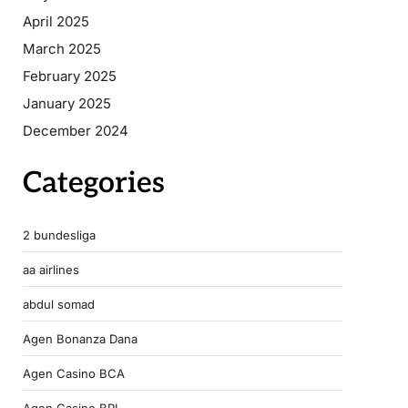
April 2025
March 2025
February 2025
January 2025
December 2024
Categories
2 bundesliga
aa airlines
abdul somad
Agen Bonanza Dana
Agen Casino BCA
Agen Casino BRI