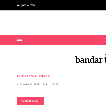
August 4, 2026
bandar 
BANDAR TOGEL TERBAIK
JANUARY 3, 2026
0 MIN READ
READ MORE