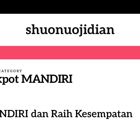
shuonuojidian
CATEGORY
kpot MANDIRI
NDIRI dan Raih Kesempatan