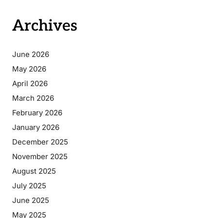
Archives
June 2026
May 2026
April 2026
March 2026
February 2026
January 2026
December 2025
November 2025
August 2025
July 2025
June 2025
May 2025