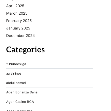
April 2025
March 2025
February 2025
January 2025
December 2024
Categories
2 bundesliga
aa airlines
abdul somad
Agen Bonanza Dana
Agen Casino BCA
Agen Casino BRI