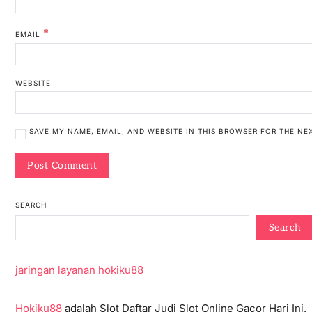
*
EMAIL
WEBSITE
SAVE MY NAME, EMAIL, AND WEBSITE IN THIS BROWSER FOR THE NE
SEARCH
Search
jaringan layanan hokiku88
Hokiku88
adalah Slot Daftar Judi Slot Online Gacor Hari Ini.