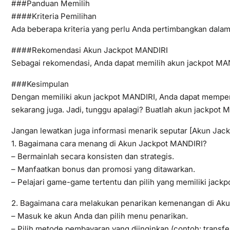
###Panduan Memilih
####Kriteria Pemilihan
Ada beberapa kriteria yang perlu Anda pertimbangkan dalam
####Rekomendasi Akun Jackpot MANDIRI
Sebagai rekomendasi, Anda dapat memilih akun jackpot MAN
###Kesimpulan
Dengan memiliki akun jackpot MANDIRI, Anda dapat memper
sekarang juga. Jadi, tunggu apalagi? Buatlah akun jackpot
Jangan lewatkan juga informasi menarik seputar [Akun Jack
1. Bagaimana cara menang di Akun Jackpot MANDIRI?
– Bermainlah secara konsisten dan strategis.
– Manfaatkan bonus dan promosi yang ditawarkan.
– Pelajari game-game tertentu dan pilih yang memiliki jackpo
2. Bagaimana cara melakukan penarikan kemenangan di Ak
– Masuk ke akun Anda dan pilih menu penarikan.
– Pilih metode pembayaran yang diinginkan (contoh: transfe