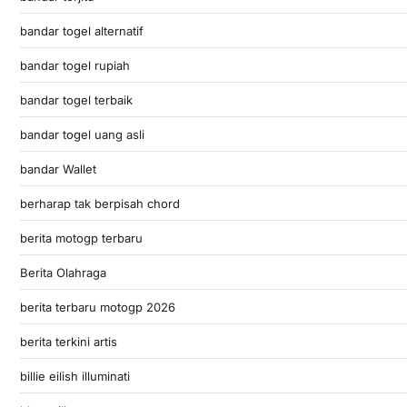
bandar togel alternatif
bandar togel rupiah
bandar togel terbaik
bandar togel uang asli
bandar Wallet
berharap tak berpisah chord
berita motogp terbaru
Berita Olahraga
berita terbaru motogp 2026
berita terkini artis
billie eilish illuminati