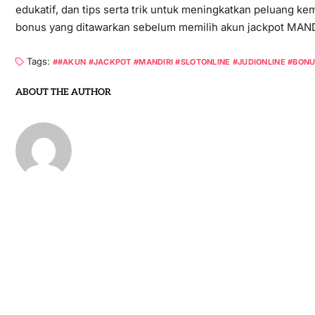
edukatif, dan tips serta trik untuk meningkatkan peluang
bonus yang ditawarkan sebelum memilih akun jackpot MANDI
Tags:
#AKUN #JACKPOT #MANDIRI #SLOTONLINE #JUDIONLINE #BON
ABOUT THE AUTHOR