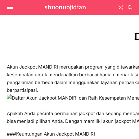
shuonuojidian
Akun Jackpot MANDIRI merupakan program yang ditawarkan
kesempatan untuk mendapatkan berbagai hadiah menarik sepe
pengalaman berbeda dalam menggunakan layanan perbankan.
berpartisipasi.
Apakah Anda pecinta permainan jackpot dan sedang mencari
bisa menjadi pilihan Anda. Dengan memiliki akun jackpot M
###Keuntungan Akun Jackpot MANDIRI