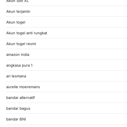
Akun Slot XL
Akun terjamin
Akun togel
Akun togel anti rungkat
Akun togel resmi
amazon india
angkasa pura 1
ari lesmana
aurelie moeremans
bandar alternatif
bandar bagus
bandar BNI