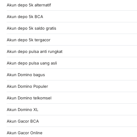
Akun depo 5k alternatif
Akun depo 5k BCA
Akun depo 5k saldo gratis
Akun depo 5k tergacor
Akun depo pulsa anti rungkat
Akun depo pulsa uang asli
Akun Domino bagus
Akun Domino Populer
Akun Domino telkomsel
Akun Domino XL
Akun Gacor BCA
Akun Gacor Online