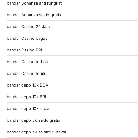
bandar Bonanza anti rungkat
bandar Bonanza saldo gratis
bandar Casino 24 Jam
bandar Casino bagus
bandar Casino BRI
bandar Casino terbaik
bandar Casino terjitu
bandar depo 10k BCA
bandar depo 10k BRI
bandar depo 10k rupiah
bandar depo 5k saldo gratis
bandar depo pulsa anti rungkat