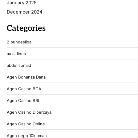
January 2025
December 2024
Categories
2 bundesliga
aa airlines
abdul somad
Agen Bonanza Dana
Agen Casino BCA
Agen Casino BRI
Agen Casino Dipercaya
Agen Casino Online
Agen depo 10k aman