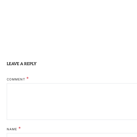
LEAVE A REPLY
*
COMMENT
*
NAME