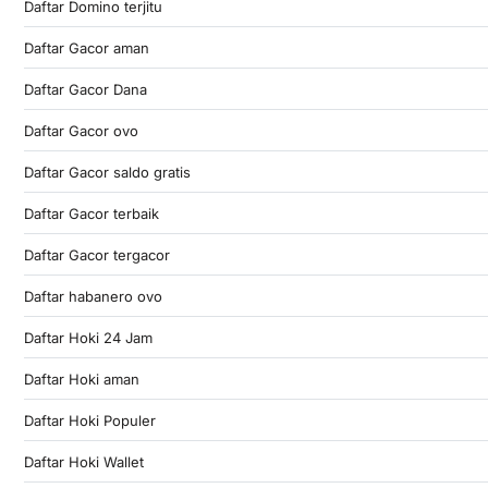
Daftar Domino terjitu
Daftar Gacor aman
Daftar Gacor Dana
Daftar Gacor ovo
Daftar Gacor saldo gratis
Daftar Gacor terbaik
Daftar Gacor tergacor
Daftar habanero ovo
Daftar Hoki 24 Jam
Daftar Hoki aman
Daftar Hoki Populer
Daftar Hoki Wallet