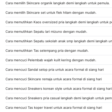
Cara memilih Skincare organik langkah demi langkah untuk pemula.
Cara memilih Skincare set untuk flek hitam dengan mudah.
Cara memutihkan Kaos oversized pria langkah demi langkah untuk p
Cara memutihkan Sepatu lari mizuno dengan mudah.
Cara memutihkan Sepatu sekolah anak smp langkah demi langkah un
Cara memutihkan Tas selempang pria dengan mudah.
Cara mencuci Pelembab wajah kulit kering dengan mudah.
Cara mencuci Sandal selop pria untuk acara formal di siang hari
Cara mencuci Skincare remaja untuk acara formal di siang hari
Cara mencuci Sneakers korean style untuk acara formal di siang hari
Cara mencuci Sneakers pria casual langkah demi langkah untuk pem
Cara mencuci Tas koper travel untuk acara formal di siang hari