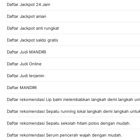
Daftar Jackpot 24 Jam
Daftar Jackpot aman
Daftar Jackpot anti rungkat
Daftar Jackpot saldo gratis
Daftar Judi MANDIRI
Daftar Judi Online
Daftar Judi terjamin
Daftar MANDIRI
Daftar rekomendasi Lip balm melembabkan langkah demi langkah un
Daftar rekomendasi Sepatu running lokal langkah demi langkah untu
Daftar rekomendasi Sepatu sekolah hitam polos dengan mudah.
Daftar rekomendasi Serum pencerah wajah dengan mudah.