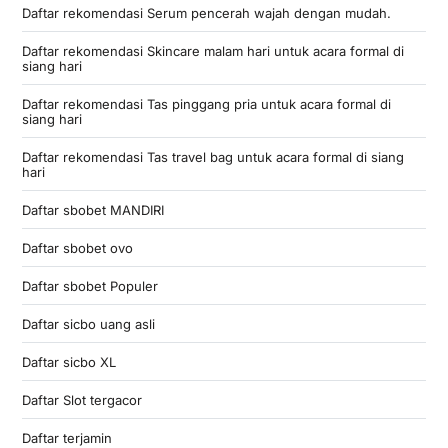
Daftar rekomendasi Serum pencerah wajah dengan mudah.
Daftar rekomendasi Skincare malam hari untuk acara formal di
siang hari
Daftar rekomendasi Tas pinggang pria untuk acara formal di
siang hari
Daftar rekomendasi Tas travel bag untuk acara formal di siang
hari
Daftar sbobet MANDIRI
Daftar sbobet ovo
Daftar sbobet Populer
Daftar sicbo uang asli
Daftar sicbo XL
Daftar Slot tergacor
Daftar terjamin