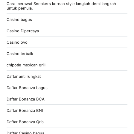
Cara merawat Sneakers korean style langkah demi langkah
untuk pemula.
Casino bagus
Casino Dipercaya
Casino ovo
Casino terbaik
chipotle mexican grill
Daftar anti rungkat
Daftar Bonanza bagus
Daftar Bonanza BCA
Daftar Bonanza BNI
Daftar Bonanza Qris
Daftar Casino bagus