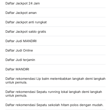
Daftar Jackpot 24 Jam
Daftar Jackpot aman
Daftar Jackpot anti rungkat
Daftar Jackpot saldo gratis
Daftar Judi MANDIRI
Daftar Judi Online
Daftar Judi terjamin
Daftar MANDIRI
Daftar rekomendasi Lip balm melembabkan langkah demi langkah
untuk pemula.
Daftar rekomendasi Sepatu running lokal langkah demi langkah
untuk pemula.
Daftar rekomendasi Sepatu sekolah hitam polos dengan mudah.