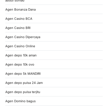
abdul somad
Agen Bonanza Dana
Agen Casino BCA
Agen Casino BRI
Agen Casino Dipercaya
Agen Casino Online
Agen depo 10k aman
Agen depo 10k ovo
Agen depo 5k MANDIRI
Agen depo pulsa 24 Jam
Agen depo pulsa terjitu
Agen Domino bagus