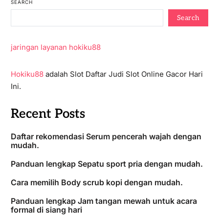
SEARCH
Search
jaringan layanan hokiku88
Hokiku88
adalah Slot Daftar Judi Slot Online Gacor Hari
Ini.
Recent Posts
Daftar rekomendasi Serum pencerah wajah dengan
mudah.
Panduan lengkap Sepatu sport pria dengan mudah.
Cara memilih Body scrub kopi dengan mudah.
Panduan lengkap Jam tangan mewah untuk acara
formal di siang hari