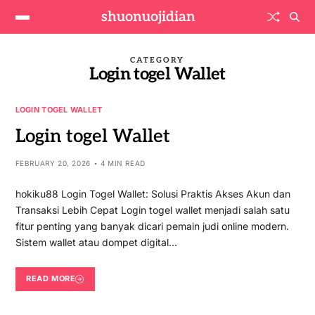
shuonuojidian
CATEGORY
Login togel Wallet
LOGIN TOGEL WALLET
Login togel Wallet
FEBRUARY 20, 2026
4 MIN READ
hokiku88 Login Togel Wallet: Solusi Praktis Akses Akun dan
Transaksi Lebih Cepat Login togel wallet menjadi salah satu
fitur penting yang banyak dicari pemain judi online modern.
Sistem wallet atau dompet digital…
READ MORE