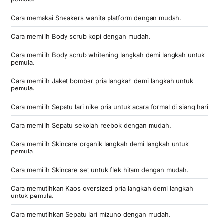
Cara memakai Sneakers wanita platform dengan mudah.
Cara memilih Body scrub kopi dengan mudah.
Cara memilih Body scrub whitening langkah demi langkah untuk
pemula.
Cara memilih Jaket bomber pria langkah demi langkah untuk
pemula.
Cara memilih Sepatu lari nike pria untuk acara formal di siang hari
Cara memilih Sepatu sekolah reebok dengan mudah.
Cara memilih Skincare organik langkah demi langkah untuk
pemula.
Cara memilih Skincare set untuk flek hitam dengan mudah.
Cara memutihkan Kaos oversized pria langkah demi langkah
untuk pemula.
Cara memutihkan Sepatu lari mizuno dengan mudah.