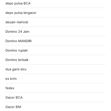
depo pulsa BCA
depo pulsa tergacor
desain mehndi
Domino 24 Jam
Domino MANDIRI
Domino rupiah
Domino terbaik
dua garis biru
es krim
fedex
Gacor BCA
Gacor BNI