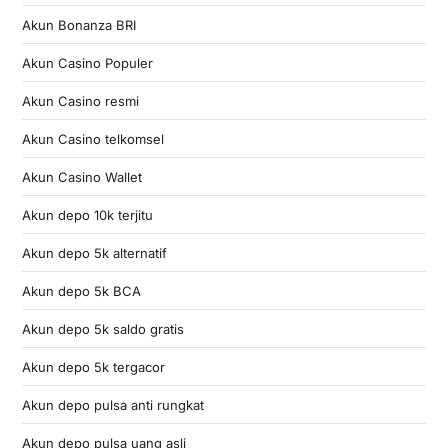
Akun Bonanza BRI
Akun Casino Populer
Akun Casino resmi
Akun Casino telkomsel
Akun Casino Wallet
Akun depo 10k terjitu
Akun depo 5k alternatif
Akun depo 5k BCA
Akun depo 5k saldo gratis
Akun depo 5k tergacor
Akun depo pulsa anti rungkat
Akun depo pulsa uang asli