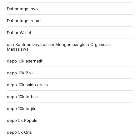
Daftar togel ovo
Daftar togel resmi
Daftar Wallet
dan Kontribusinya dalam Mengembangkan Organisasi
Mahasiswa
depo 10k alternatif
depo 10k BNI
depo 10k saldo gratis
depo 10k terbaik
depo 10k terjitu
depo 5k Populer
depo 5k Qris