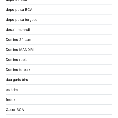
depo pulsa BCA
depo pulsa tergacor
desain mehndi
Domino 24 Jam
Domino MANDIRI
Domino rupiah
Domino terbaik
dua garis biru
es krim
fedex
Gacor BCA