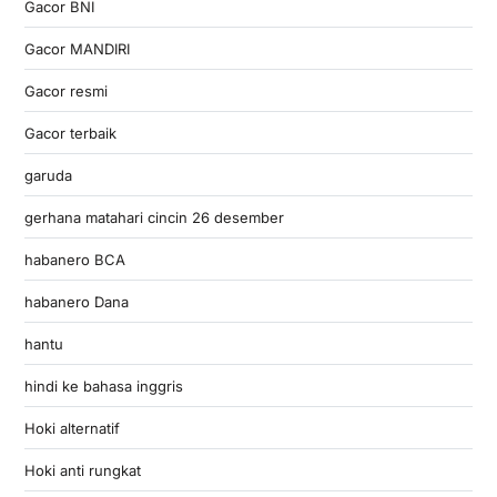
Gacor BNI
Gacor MANDIRI
Gacor resmi
Gacor terbaik
garuda
gerhana matahari cincin 26 desember
habanero BCA
habanero Dana
hantu
hindi ke bahasa inggris
Hoki alternatif
Hoki anti rungkat