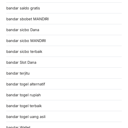
bandar saldo gratis
bandar sbobet MANDIRI
bandar sicbo Dana
bandar sicbo MANDIRI
bandar sicbo terbaik
bandar Slot Dana
bandar terjitu
bandar togel alternatif
bandar togel rupiah
bandar togel terbaik
bandar togel uang asli
bandar Wallet