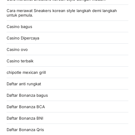
Cara merawat Sneakers korean style langkah demi langkah
untuk pemula.
Casino bagus
Casino Dipercaya
Casino ovo
Casino terbaik
chipotle mexican grill
Daftar anti rungkat
Daftar Bonanza bagus
Daftar Bonanza BCA
Daftar Bonanza BNI
Daftar Bonanza Qris