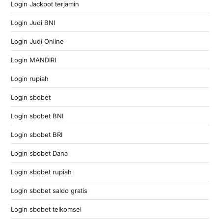
Login Jackpot terjamin
Login Judi BNI
Login Judi Online
Login MANDIRI
Login rupiah
Login sbobet
Login sbobet BNI
Login sbobet BRI
Login sbobet Dana
Login sbobet rupiah
Login sbobet saldo gratis
Login sbobet telkomsel