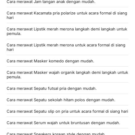
Cara merawat Jam tangan anak dengan mudah.
Cara merawat Kacamata pria polarize untuk acara formal di siang
hari
Cara merawat Lipstik merah merona langkah demi langkah untuk
pemula.
Cara merawat Lipstik merah merona untuk acara formal di siang
hari
Cara merawat Masker komedo dengan mudah.
Cara merawat Masker wajah organik langkah demi langkah untuk
pemula.
Cara merawat Sepatu futsal pria dengan mudah.
Cara merawat Sepatu sekolah hitam polos dengan mudah.
Cara merawat Sepatu slip on pria untuk acara formal di siang hari
Cara merawat Serum wajah untuk bruntusan dengan mudah.
Cara merawat Sneakers korean style dengan mudah.