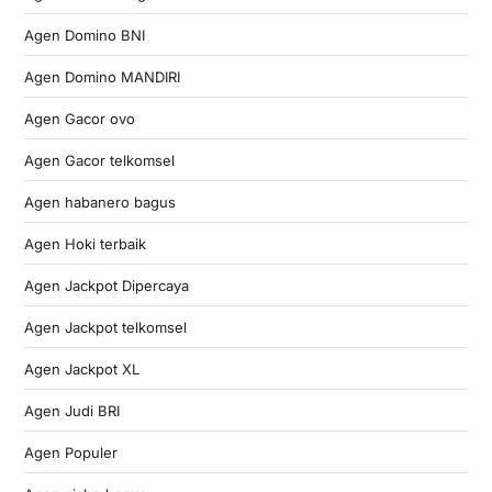
Agen Domino BNI
Agen Domino MANDIRI
Agen Gacor ovo
Agen Gacor telkomsel
Agen habanero bagus
Agen Hoki terbaik
Agen Jackpot Dipercaya
Agen Jackpot telkomsel
Agen Jackpot XL
Agen Judi BRI
Agen Populer