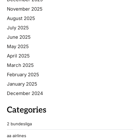
November 2025
August 2025
July 2025
June 2025
May 2025
April 2025
March 2025
February 2025
January 2025
December 2024
Categories
2 bundesliga
aa airlines