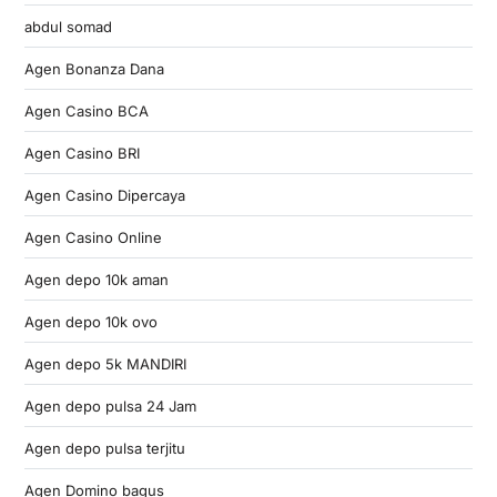
abdul somad
Agen Bonanza Dana
Agen Casino BCA
Agen Casino BRI
Agen Casino Dipercaya
Agen Casino Online
Agen depo 10k aman
Agen depo 10k ovo
Agen depo 5k MANDIRI
Agen depo pulsa 24 Jam
Agen depo pulsa terjitu
Agen Domino bagus