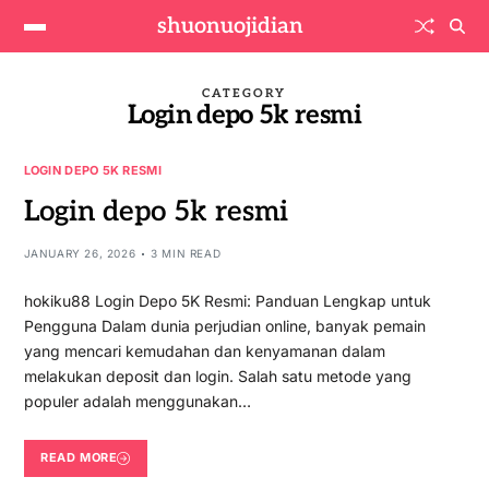
shuonuojidian
CATEGORY
Login depo 5k resmi
LOGIN DEPO 5K RESMI
Login depo 5k resmi
JANUARY 26, 2026
3 MIN READ
hokiku88 Login Depo 5K Resmi: Panduan Lengkap untuk
Pengguna Dalam dunia perjudian online, banyak pemain
yang mencari kemudahan dan kenyamanan dalam
melakukan deposit dan login. Salah satu metode yang
populer adalah menggunakan…
READ MORE