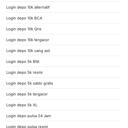
Login depo 10k alternatif
Login depo 10k BCA
Login depo 10k Qris
Login depo 10k tergacor
Login depo 10k uang asli
Login depo 5k BNI
Login depo 5k resmi
Login depo 5k saldo gratis
Login depo 5k tergacor
Login depo 5k XL
Login depo pulsa 24 Jam
Login depo pulsa resmi