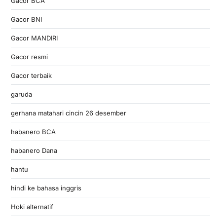
Gacor BCA
Gacor BNI
Gacor MANDIRI
Gacor resmi
Gacor terbaik
garuda
gerhana matahari cincin 26 desember
habanero BCA
habanero Dana
hantu
hindi ke bahasa inggris
Hoki alternatif