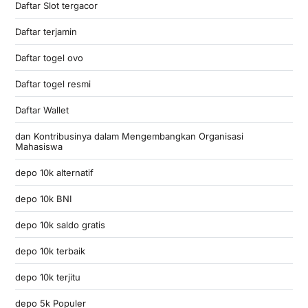
Daftar Slot tergacor
Daftar terjamin
Daftar togel ovo
Daftar togel resmi
Daftar Wallet
dan Kontribusinya dalam Mengembangkan Organisasi
Mahasiswa
depo 10k alternatif
depo 10k BNI
depo 10k saldo gratis
depo 10k terbaik
depo 10k terjitu
depo 5k Populer