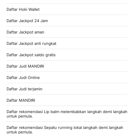
Daftar Hoki Wallet
Daftar Jackpot 24 Jam
Daftar Jackpot aman
Daftar Jackpot anti rungkat
Daftar Jackpot saldo gratis
Daftar Judi MANDIRI
Daftar Judi Online
Daftar Judi terjamin
Daftar MANDIRI
Daftar rekomendasi Lip balm melembabkan langkah demi langkah
untuk pemula.
Daftar rekomendasi Sepatu running lokal langkah demi langkah
untuk pemula.