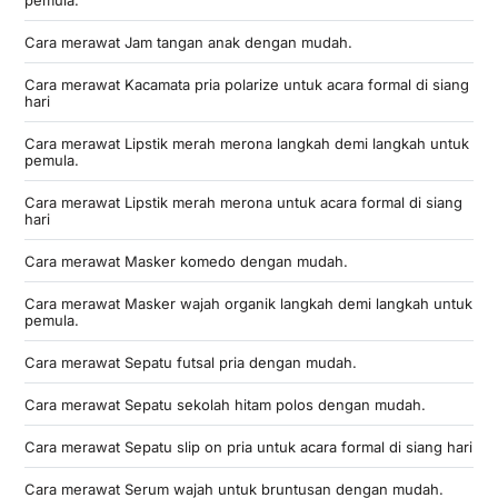
Cara merawat Jam tangan anak dengan mudah.
Cara merawat Kacamata pria polarize untuk acara formal di siang
hari
Cara merawat Lipstik merah merona langkah demi langkah untuk
pemula.
Cara merawat Lipstik merah merona untuk acara formal di siang
hari
Cara merawat Masker komedo dengan mudah.
Cara merawat Masker wajah organik langkah demi langkah untuk
pemula.
Cara merawat Sepatu futsal pria dengan mudah.
Cara merawat Sepatu sekolah hitam polos dengan mudah.
Cara merawat Sepatu slip on pria untuk acara formal di siang hari
Cara merawat Serum wajah untuk bruntusan dengan mudah.