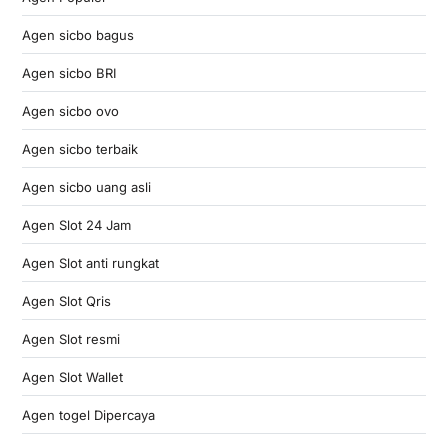
Agen sicbo bagus
Agen sicbo BRI
Agen sicbo ovo
Agen sicbo terbaik
Agen sicbo uang asli
Agen Slot 24 Jam
Agen Slot anti rungkat
Agen Slot Qris
Agen Slot resmi
Agen Slot Wallet
Agen togel Dipercaya