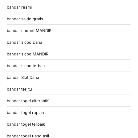
bandar resmi
bandar saldo gratis
bandar sbobet MANDIRI
bandar sicbo Dana
bandar sicbo MANDIRI
bandar sicbo terbaik
bandar Slot Dana
bandar terjitu
bandar togel alternatif
bandar togel rupiah
bandar togel terbaik
bandar togel uang asli