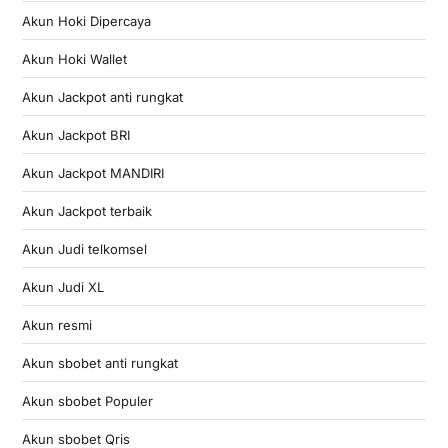
Akun Hoki Dipercaya
Akun Hoki Wallet
Akun Jackpot anti rungkat
Akun Jackpot BRI
Akun Jackpot MANDIRI
Akun Jackpot terbaik
Akun Judi telkomsel
Akun Judi XL
Akun resmi
Akun sbobet anti rungkat
Akun sbobet Populer
Akun sbobet Qris