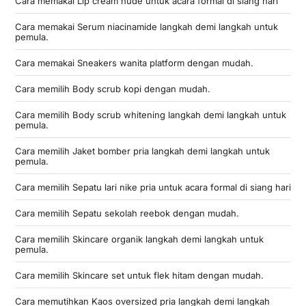
Cara memakai Lip cream nude untuk acara formal di siang hari
Cara memakai Serum niacinamide langkah demi langkah untuk
pemula.
Cara memakai Sneakers wanita platform dengan mudah.
Cara memilih Body scrub kopi dengan mudah.
Cara memilih Body scrub whitening langkah demi langkah untuk
pemula.
Cara memilih Jaket bomber pria langkah demi langkah untuk
pemula.
Cara memilih Sepatu lari nike pria untuk acara formal di siang hari
Cara memilih Sepatu sekolah reebok dengan mudah.
Cara memilih Skincare organik langkah demi langkah untuk
pemula.
Cara memilih Skincare set untuk flek hitam dengan mudah.
Cara memutihkan Kaos oversized pria langkah demi langkah