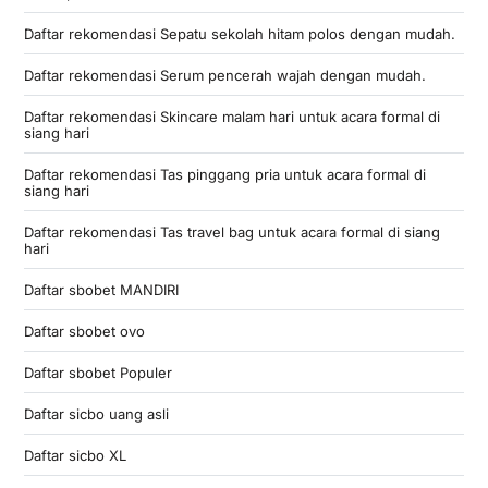
Daftar rekomendasi Sepatu sekolah hitam polos dengan mudah.
Daftar rekomendasi Serum pencerah wajah dengan mudah.
Daftar rekomendasi Skincare malam hari untuk acara formal di
siang hari
Daftar rekomendasi Tas pinggang pria untuk acara formal di
siang hari
Daftar rekomendasi Tas travel bag untuk acara formal di siang
hari
Daftar sbobet MANDIRI
Daftar sbobet ovo
Daftar sbobet Populer
Daftar sicbo uang asli
Daftar sicbo XL