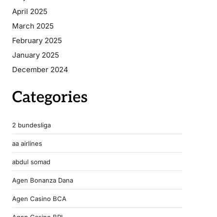
April 2025
March 2025
February 2025
January 2025
December 2024
Categories
2 bundesliga
aa airlines
abdul somad
Agen Bonanza Dana
Agen Casino BCA
Agen Casino BRI