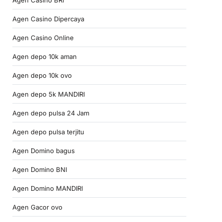
Agen Casino Dipercaya
Agen Casino Online
Agen depo 10k aman
Agen depo 10k ovo
Agen depo 5k MANDIRI
Agen depo pulsa 24 Jam
Agen depo pulsa terjitu
Agen Domino bagus
Agen Domino BNI
Agen Domino MANDIRI
Agen Gacor ovo