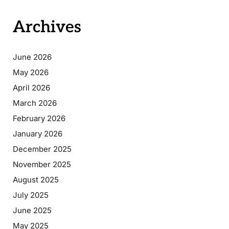
Archives
June 2026
May 2026
April 2026
March 2026
February 2026
January 2026
December 2025
November 2025
August 2025
July 2025
June 2025
May 2025