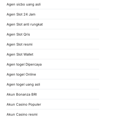
Agen sicbo uang asli
Agen Slot 24 Jam
Agen Slot anti rungkat
Agen Slot Qris
Agen Slot resmi
Agen Slot Wallet
Agen togel Dipercaya
Agen togel Online
Agen togel uang asli
Akun Bonanza BRI
Akun Casino Populer
Akun Casino resmi