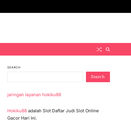
SEARCH
Search
jaringan layanan hokiku88
Hokiku88
adalah Slot Daftar Judi Slot Online
Gacor Hari Ini.