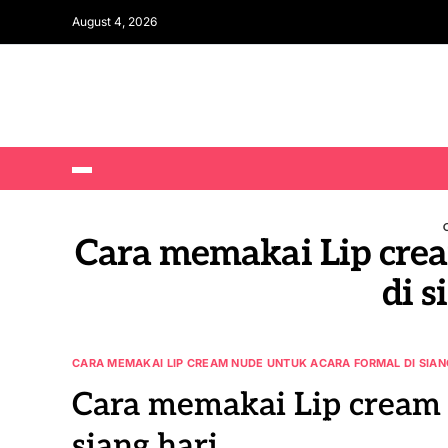
August 4, 2026
Cara memakai Lip crea
di s
CARA MEMAKAI LIP CREAM NUDE UNTUK ACARA FORMAL DI SIAN
Cara memakai Lip cream 
siang hari