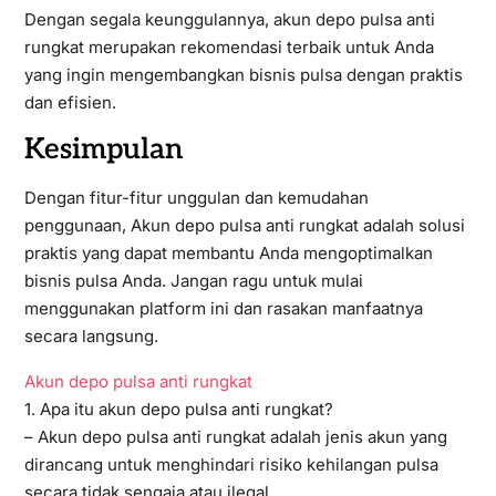
Dengan segala keunggulannya, akun depo pulsa anti
rungkat merupakan rekomendasi terbaik untuk Anda
yang ingin mengembangkan bisnis pulsa dengan praktis
dan efisien.
Kesimpulan
Dengan fitur-fitur unggulan dan kemudahan
penggunaan, Akun depo pulsa anti rungkat adalah solusi
praktis yang dapat membantu Anda mengoptimalkan
bisnis pulsa Anda. Jangan ragu untuk mulai
menggunakan platform ini dan rasakan manfaatnya
secara langsung.
Akun depo pulsa anti rungkat
1. Apa itu akun depo pulsa anti rungkat?
– Akun depo pulsa anti rungkat adalah jenis akun yang
dirancang untuk menghindari risiko kehilangan pulsa
secara tidak sengaja atau ilegal.