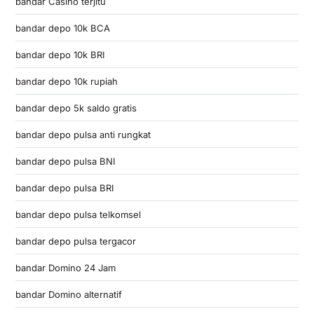
bandar Casino terjitu
bandar depo 10k BCA
bandar depo 10k BRI
bandar depo 10k rupiah
bandar depo 5k saldo gratis
bandar depo pulsa anti rungkat
bandar depo pulsa BNI
bandar depo pulsa BRI
bandar depo pulsa telkomsel
bandar depo pulsa tergacor
bandar Domino 24 Jam
bandar Domino alternatif