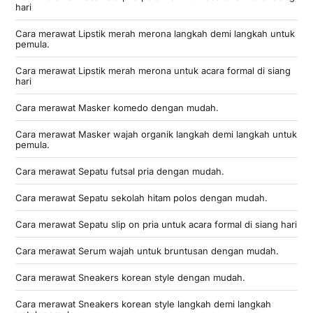
hari
Cara merawat Lipstik merah merona langkah demi langkah untuk
pemula.
Cara merawat Lipstik merah merona untuk acara formal di siang
hari
Cara merawat Masker komedo dengan mudah.
Cara merawat Masker wajah organik langkah demi langkah untuk
pemula.
Cara merawat Sepatu futsal pria dengan mudah.
Cara merawat Sepatu sekolah hitam polos dengan mudah.
Cara merawat Sepatu slip on pria untuk acara formal di siang hari
Cara merawat Serum wajah untuk bruntusan dengan mudah.
Cara merawat Sneakers korean style dengan mudah.
Cara merawat Sneakers korean style langkah demi langkah