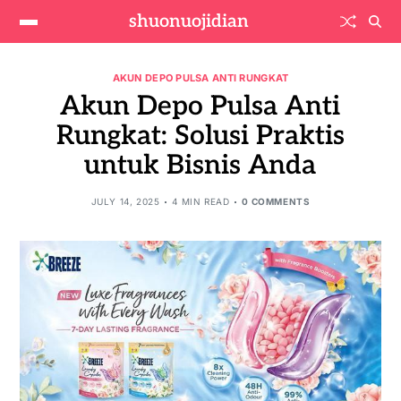
shuonuojidian
AKUN DEPO PULSA ANTI RUNGKAT
Akun Depo Pulsa Anti
Rungkat: Solusi Praktis
untuk Bisnis Anda
JULY 14, 2025
4 MIN READ
0 COMMENTS