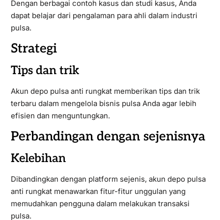
Dengan berbagai contoh kasus dan studi kasus, Anda
dapat belajar dari pengalaman para ahli dalam industri
pulsa.
Strategi
Tips dan trik
Akun depo pulsa anti rungkat memberikan tips dan trik
terbaru dalam mengelola bisnis pulsa Anda agar lebih
efisien dan menguntungkan.
Perbandingan dengan sejenisnya
Kelebihan
Dibandingkan dengan platform sejenis, akun depo pulsa
anti rungkat menawarkan fitur-fitur unggulan yang
memudahkan pengguna dalam melakukan transaksi
pulsa.