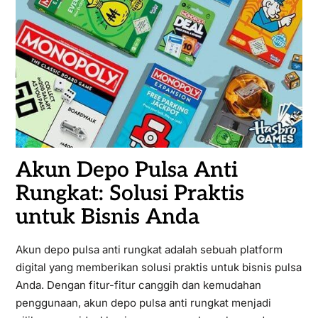
Akun Depo Pulsa Anti
Rungkat: Solusi Praktis
untuk Bisnis Anda
Akun depo pulsa anti rungkat adalah sebuah platform
digital yang memberikan solusi praktis untuk bisnis pulsa
Anda. Dengan fitur-fitur canggih dan kemudahan
penggunaan, akun depo pulsa anti rungkat menjadi