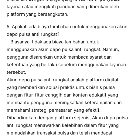
layanan atau mengikuti panduan yang diberikan oleh
platform yang bersangkutan.
5. Apakah ada biaya tambahan untuk menggunakan akun
depo pulsa anti rungkat?
– Biasanya, tidak ada biaya tambahan untuk
menggunakan akun depo pulsa anti rungkat. Namun,
pengguna disarankan untuk membaca syarat dan
ketentuan yang berlaku sebelum menggunakan layanan
tersebut.
Akun depo pulsa anti rungkat adalah platform digital
yang memberikan solusi praktis untuk bisnis pulsa
dengan fitur-fitur canggih dan konten edukatif yang
membantu pengguna meningkatkan keterampilan dan
memahami strategi pemasaran yang efektif.
Dibandingkan dengan platform sejenis, Akun depo pulsa
anti rungkat menawarkan kelebihan dalam fitur yang
memudahkan transaksi pulsa dan telah mendapat