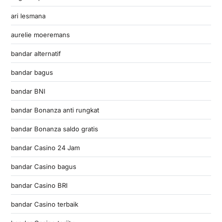
ari lesmana
aurelie moeremans
bandar alternatif
bandar bagus
bandar BNI
bandar Bonanza anti rungkat
bandar Bonanza saldo gratis
bandar Casino 24 Jam
bandar Casino bagus
bandar Casino BRI
bandar Casino terbaik