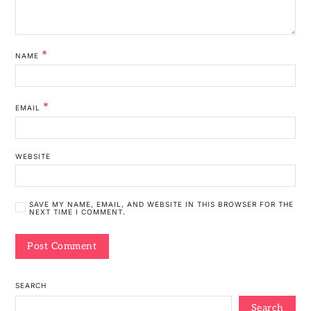
*
NAME
*
EMAIL
WEBSITE
SAVE MY NAME, EMAIL, AND WEBSITE IN THIS BROWSER FOR THE
NEXT TIME I COMMENT.
SEARCH
Search