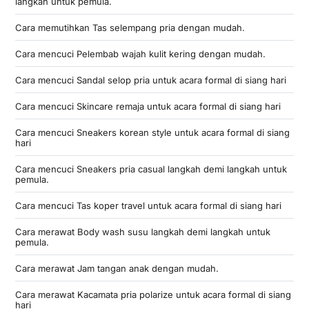
langkah untuk pemula.
Cara memutihkan Tas selempang pria dengan mudah.
Cara mencuci Pelembab wajah kulit kering dengan mudah.
Cara mencuci Sandal selop pria untuk acara formal di siang hari
Cara mencuci Skincare remaja untuk acara formal di siang hari
Cara mencuci Sneakers korean style untuk acara formal di siang
hari
Cara mencuci Sneakers pria casual langkah demi langkah untuk
pemula.
Cara mencuci Tas koper travel untuk acara formal di siang hari
Cara merawat Body wash susu langkah demi langkah untuk
pemula.
Cara merawat Jam tangan anak dengan mudah.
Cara merawat Kacamata pria polarize untuk acara formal di siang
hari