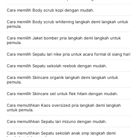
Cara memilih Body scrub kopi dengan mudah.
Cara memilih Body scrub whitening langkah demi langkah untuk
pemula.
Cara memilih Jaket bomber pria langkah demi langkah untuk
pemula.
Cara memilih Sepatu lari nike pria untuk acara formal di siang hari
Cara memilih Sepatu sekolah reebok dengan mudah.
Cara memilih Skincare organik langkah demi langkah untuk
pemula.
Cara memilih Skincare set untuk flek hitam dengan mudah.
Cara memutihkan Kaos oversized pria langkah demi langkah
untuk pemula.
Cara memutihkan Sepatu lari mizuno dengan mudah.
Cara memutihkan Sepatu sekolah anak smp langkah demi