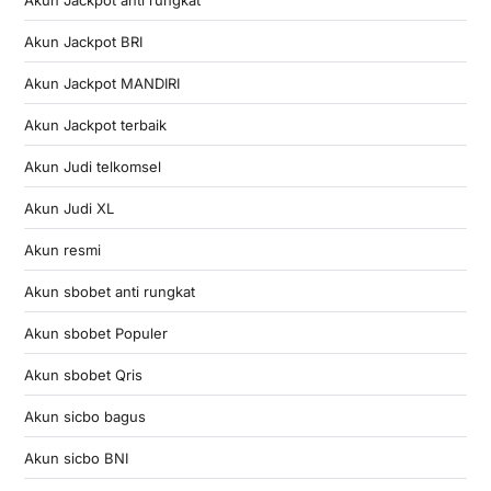
Akun Jackpot BRI
Akun Jackpot MANDIRI
Akun Jackpot terbaik
Akun Judi telkomsel
Akun Judi XL
Akun resmi
Akun sbobet anti rungkat
Akun sbobet Populer
Akun sbobet Qris
Akun sicbo bagus
Akun sicbo BNI