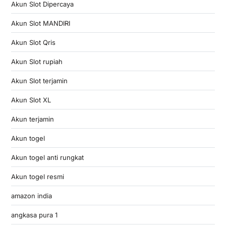
Akun Slot Dipercaya
Akun Slot MANDIRI
Akun Slot Qris
Akun Slot rupiah
Akun Slot terjamin
Akun Slot XL
Akun terjamin
Akun togel
Akun togel anti rungkat
Akun togel resmi
amazon india
angkasa pura 1