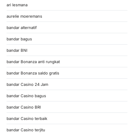
ari lesmana
aurelie moeremans
bandar alternatif
bandar bagus
bandar BNI
bandar Bonanza anti rungkat
bandar Bonanza saldo gratis
bandar Casino 24 Jam
bandar Casino bagus
bandar Casino BRI
bandar Casino terbaik
bandar Casino terjitu