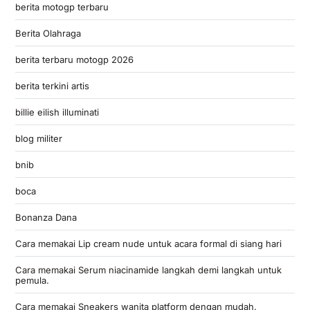
berita motogp terbaru
Berita Olahraga
berita terbaru motogp 2026
berita terkini artis
billie eilish illuminati
blog militer
bnib
boca
Bonanza Dana
Cara memakai Lip cream nude untuk acara formal di siang hari
Cara memakai Serum niacinamide langkah demi langkah untuk
pemula.
Cara memakai Sneakers wanita platform dengan mudah.