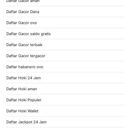
Daftar Gacor aman
Daftar Gacor Dana
Daftar Gacor ovo
Daftar Gacor saldo gratis
Daftar Gacor terbaik
Daftar Gacor tergacor
Daftar habanero ovo
Daftar Hoki 24 Jam
Daftar Hoki aman
Daftar Hoki Populer
Daftar Hoki Wallet
Daftar Jackpot 24 Jam