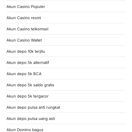
Akun Casino Populer
Akun Casino resmi
Akun Casino telkomsel
Akun Casino Wallet
Akun depo 10k terjitu
Akun depo 5k alternatif
Akun depo 5k BCA
Akun depo 5k saldo gratis
Akun depo 5k tergacor
Akun depo pulsa anti rungkat
Akun depo pulsa uang asli
Akun Domino bagus