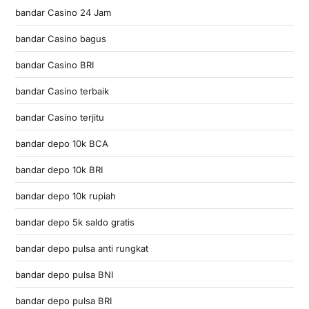
bandar Casino 24 Jam
bandar Casino bagus
bandar Casino BRI
bandar Casino terbaik
bandar Casino terjitu
bandar depo 10k BCA
bandar depo 10k BRI
bandar depo 10k rupiah
bandar depo 5k saldo gratis
bandar depo pulsa anti rungkat
bandar depo pulsa BNI
bandar depo pulsa BRI