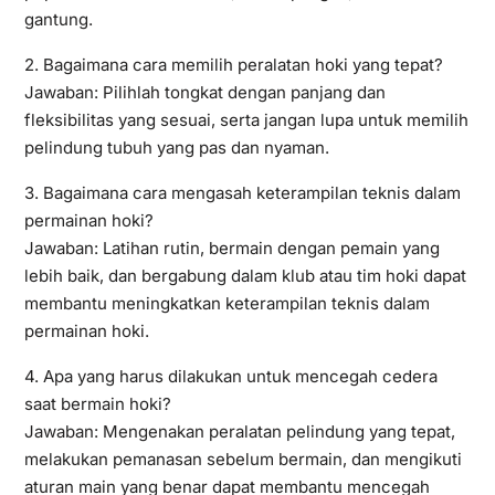
gantung.
2. Bagaimana cara memilih peralatan hoki yang tepat?
Jawaban: Pilihlah tongkat dengan panjang dan
fleksibilitas yang sesuai, serta jangan lupa untuk memilih
pelindung tubuh yang pas dan nyaman.
3. Bagaimana cara mengasah keterampilan teknis dalam
permainan hoki?
Jawaban: Latihan rutin, bermain dengan pemain yang
lebih baik, dan bergabung dalam klub atau tim hoki dapat
membantu meningkatkan keterampilan teknis dalam
permainan hoki.
4. Apa yang harus dilakukan untuk mencegah cedera
saat bermain hoki?
Jawaban: Mengenakan peralatan pelindung yang tepat,
melakukan pemanasan sebelum bermain, dan mengikuti
aturan main yang benar dapat membantu mencegah