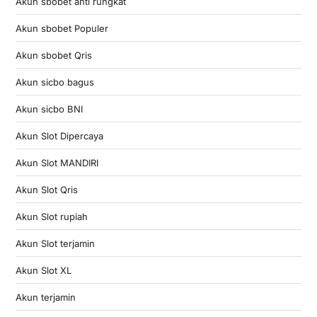
Akun sbobet anti rungkat
Akun sbobet Populer
Akun sbobet Qris
Akun sicbo bagus
Akun sicbo BNI
Akun Slot Dipercaya
Akun Slot MANDIRI
Akun Slot Qris
Akun Slot rupiah
Akun Slot terjamin
Akun Slot XL
Akun terjamin