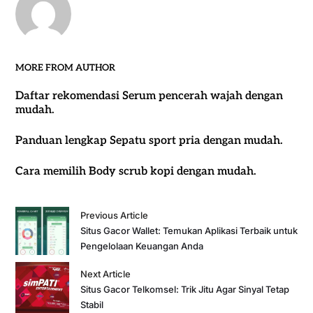
MORE FROM AUTHOR
Daftar rekomendasi Serum pencerah wajah dengan
mudah.
Panduan lengkap Sepatu sport pria dengan mudah.
Cara memilih Body scrub kopi dengan mudah.
Previous Article
Situs Gacor Wallet: Temukan Aplikasi Terbaik untuk
Pengelolaan Keuangan Anda
Next Article
Situs Gacor Telkomsel: Trik Jitu Agar Sinyal Tetap
Stabil