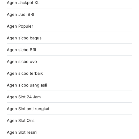
Agen Jackpot XL
Agen Judi BRI
Agen Populer
Agen sicbo bagus
Agen sicbo BRI
Agen sicbo ovo
Agen sicbo terbaik
Agen sicbo uang asli
Agen Slot 24 Jam
Agen Slot anti rungkat
Agen Slot Qris
Agen Slot resmi