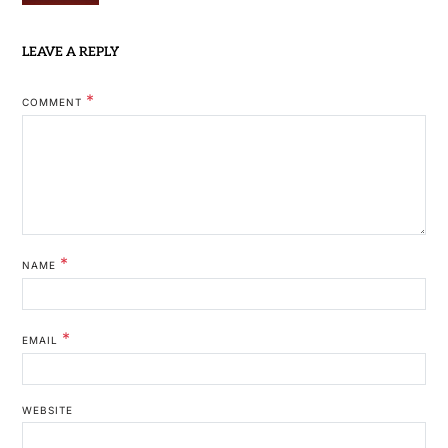
LEAVE A REPLY
*
COMMENT
*
NAME
*
EMAIL
WEBSITE