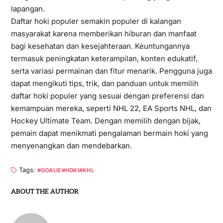
lapangan.
Daftar hoki populer semakin populer di kalangan
masyarakat karena memberikan hiburan dan manfaat
bagi kesehatan dan kesejahteraan. Keuntungannya
termasuk peningkatan keterampilan, konten edukatif,
serta variasi permainan dan fitur menarik. Pengguna juga
dapat mengikuti tips, trik, dan panduan untuk memilih
daftar hoki populer yang sesuai dengan preferensi dan
kemampuan mereka, seperti NHL 22, EA Sports NHL, dan
Hockey Ultimate Team. Dengan memilih dengan bijak,
pemain dapat menikmati pengalaman bermain hoki yang
menyenangkan dan mendebarkan.
Tags:
GOALIE
HOKI
KHL
ABOUT THE AUTHOR