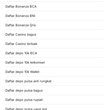
Daftar Bonanza BCA
Daftar Bonanza BNI
Daftar Bonanza Qris
Daftar Casino bagus
Daftar Casino terbaik
Daftar depo 10k BCA
Daftar depo 10k telkomsel
Daftar depo 10k Wallet
Daftar depo pulsa anti rungkat
Daftar depo pulsa bagus
Daftar depo pulsa rupiah
Daftar depo pulsa uang asli