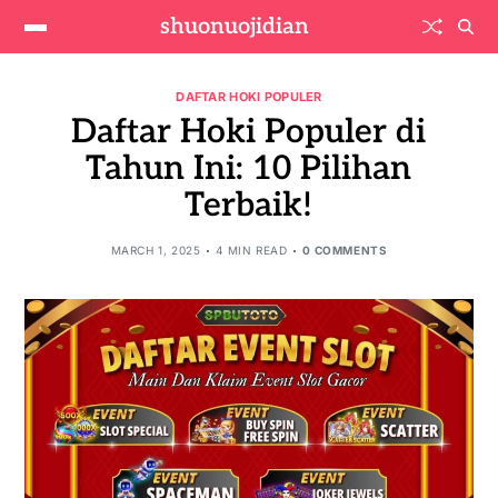
shuonuojidian
DAFTAR HOKI POPULER
Daftar Hoki Populer di
Tahun Ini: 10 Pilihan
Terbaik!
MARCH 1, 2025
4 MIN READ
0 COMMENTS