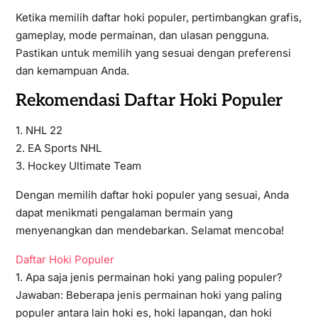
Ketika memilih daftar hoki populer, pertimbangkan grafis,
gameplay, mode permainan, dan ulasan pengguna.
Pastikan untuk memilih yang sesuai dengan preferensi
dan kemampuan Anda.
Rekomendasi Daftar Hoki Populer
1. NHL 22
2. EA Sports NHL
3. Hockey Ultimate Team
Dengan memilih daftar hoki populer yang sesuai, Anda
dapat menikmati pengalaman bermain yang
menyenangkan dan mendebarkan. Selamat mencoba!
Daftar Hoki Populer
1. Apa saja jenis permainan hoki yang paling populer?
Jawaban: Beberapa jenis permainan hoki yang paling
populer antara lain hoki es, hoki lapangan, dan hoki