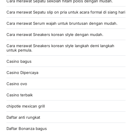
Cara merawat Sepatu sekolah hitam polos dengan mudah.
Cara merawat Sepatu slip on pria untuk acara formal di siang hari
Cara merawat Serum wajah untuk bruntusan dengan mudah.
Cara merawat Sneakers korean style dengan mudah.
Cara merawat Sneakers korean style langkah demi langkah
untuk pemula.
Casino bagus
Casino Dipercaya
Casino ovo
Casino terbaik
chipotle mexican grill
Daftar anti rungkat
Daftar Bonanza bagus