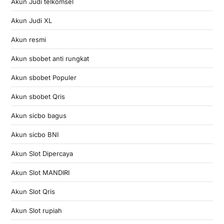
Akun Judi telkomsel
Akun Judi XL
Akun resmi
Akun sbobet anti rungkat
Akun sbobet Populer
Akun sbobet Qris
Akun sicbo bagus
Akun sicbo BNI
Akun Slot Dipercaya
Akun Slot MANDIRI
Akun Slot Qris
Akun Slot rupiah