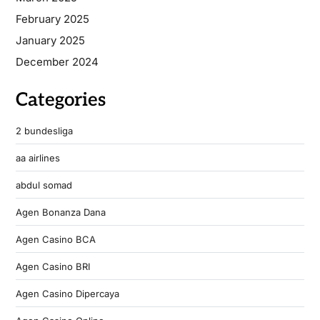
February 2025
January 2025
December 2024
Categories
2 bundesliga
aa airlines
abdul somad
Agen Bonanza Dana
Agen Casino BCA
Agen Casino BRI
Agen Casino Dipercaya