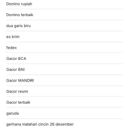
Domino rupiah
Domino terbaik
dua garis biru
es krim
fedex
Gacor BCA
Gacor BNI
Gacor MANDIRI
Gacor resmi
Gacor terbaik
garuda
gerhana matahari cincin 26 desember