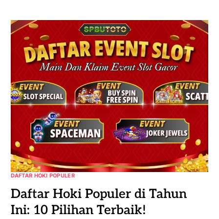
DAFTAR HOKI POPULER
Daftar Hoki Populer di Tahun
Ini: 10 Pilihan Terbaik!