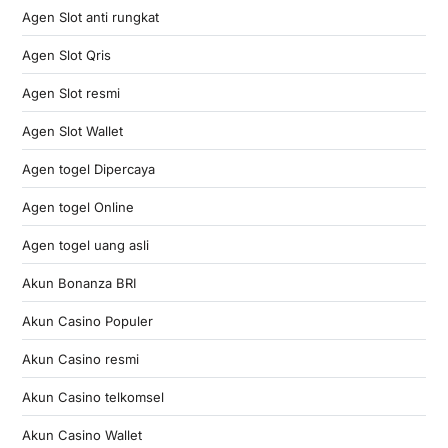
Agen Slot anti rungkat
Agen Slot Qris
Agen Slot resmi
Agen Slot Wallet
Agen togel Dipercaya
Agen togel Online
Agen togel uang asli
Akun Bonanza BRI
Akun Casino Populer
Akun Casino resmi
Akun Casino telkomsel
Akun Casino Wallet