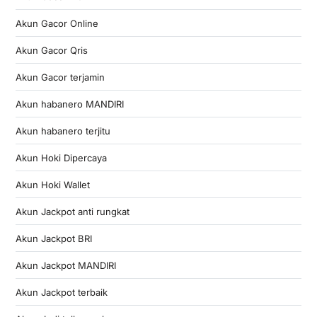
Akun Gacor Online
Akun Gacor Qris
Akun Gacor terjamin
Akun habanero MANDIRI
Akun habanero terjitu
Akun Hoki Dipercaya
Akun Hoki Wallet
Akun Jackpot anti rungkat
Akun Jackpot BRI
Akun Jackpot MANDIRI
Akun Jackpot terbaik