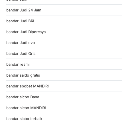
bandar Judi 24 Jam
bandar Judi BRI
bandar Judi Dipercaya
bandar Judi ovo
bandar Judi Qris
bandar resmi
bandar saldo gratis
bandar sbobet MANDIRI
bandar sicbo Dana
bandar sicbo MANDIRI
bandar sicbo terbaik