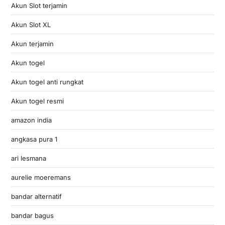
Akun Slot terjamin
Akun Slot XL
Akun terjamin
Akun togel
Akun togel anti rungkat
Akun togel resmi
amazon india
angkasa pura 1
ari lesmana
aurelie moeremans
bandar alternatif
bandar bagus