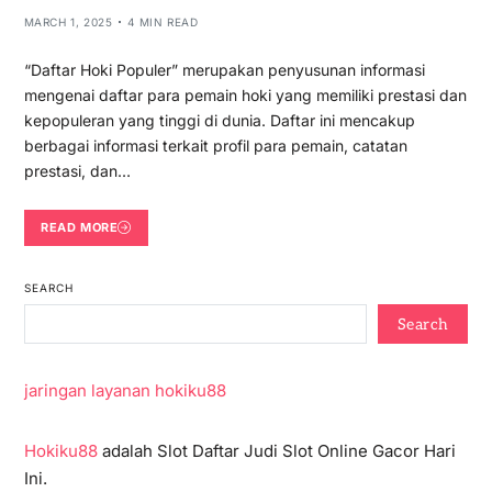
MARCH 1, 2025
4 MIN READ
“Daftar Hoki Populer” merupakan penyusunan informasi
mengenai daftar para pemain hoki yang memiliki prestasi dan
kepopuleran yang tinggi di dunia. Daftar ini mencakup
berbagai informasi terkait profil para pemain, catatan
prestasi, dan…
READ MORE
SEARCH
Search
jaringan layanan hokiku88
Hokiku88
adalah Slot Daftar Judi Slot Online Gacor Hari
Ini.