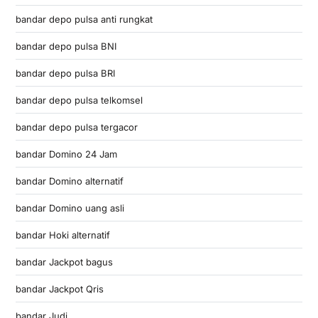
bandar depo pulsa anti rungkat
bandar depo pulsa BNI
bandar depo pulsa BRI
bandar depo pulsa telkomsel
bandar depo pulsa tergacor
bandar Domino 24 Jam
bandar Domino alternatif
bandar Domino uang asli
bandar Hoki alternatif
bandar Jackpot bagus
bandar Jackpot Qris
bandar Judi