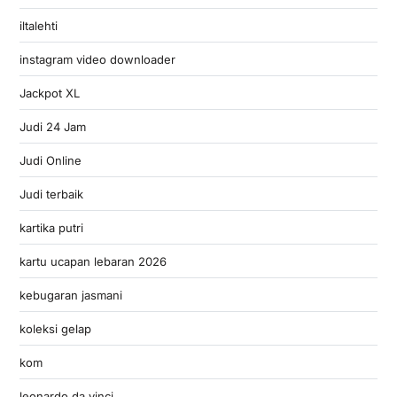
iltalehti
instagram video downloader
Jackpot XL
Judi 24 Jam
Judi Online
Judi terbaik
kartika putri
kartu ucapan lebaran 2026
kebugaran jasmani
koleksi gelap
kom
leonardo da vinci