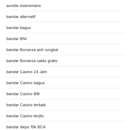
aurelie moeremans
bandar alternatif
bandar bagus
bandar BNI
bandar Bonanza anti rungkat
bandar Bonanza saldo gratis
bandar Casino 24 Jam
bandar Casino bagus
bandar Casino BRI
bandar Casino terbaik
bandar Casino terjitu
bandar depo 10k BCA