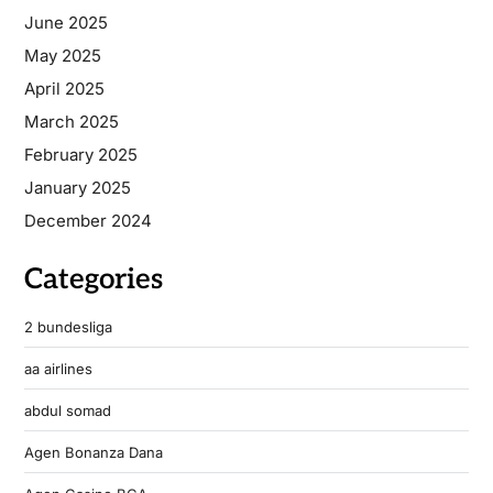
June 2025
May 2025
April 2025
March 2025
February 2025
January 2025
December 2024
Categories
2 bundesliga
aa airlines
abdul somad
Agen Bonanza Dana