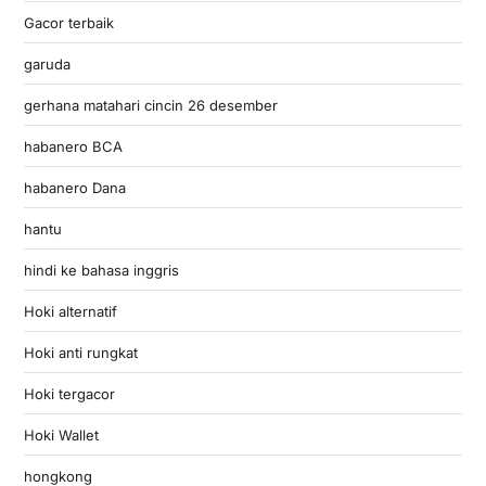
Gacor terbaik
garuda
gerhana matahari cincin 26 desember
habanero BCA
habanero Dana
hantu
hindi ke bahasa inggris
Hoki alternatif
Hoki anti rungkat
Hoki tergacor
Hoki Wallet
hongkong