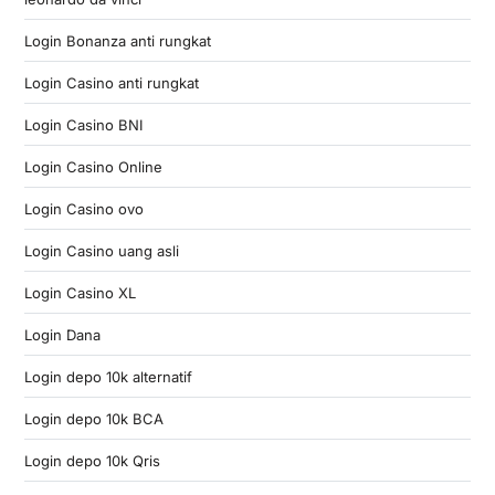
Login Bonanza anti rungkat
Login Casino anti rungkat
Login Casino BNI
Login Casino Online
Login Casino ovo
Login Casino uang asli
Login Casino XL
Login Dana
Login depo 10k alternatif
Login depo 10k BCA
Login depo 10k Qris