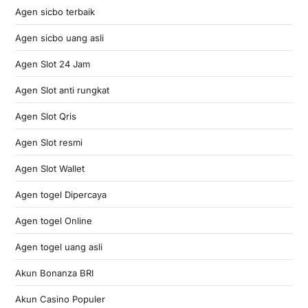
Agen sicbo terbaik
Agen sicbo uang asli
Agen Slot 24 Jam
Agen Slot anti rungkat
Agen Slot Qris
Agen Slot resmi
Agen Slot Wallet
Agen togel Dipercaya
Agen togel Online
Agen togel uang asli
Akun Bonanza BRI
Akun Casino Populer