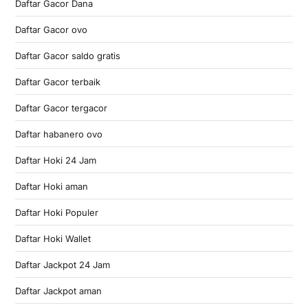
Daftar Gacor Dana
Daftar Gacor ovo
Daftar Gacor saldo gratis
Daftar Gacor terbaik
Daftar Gacor tergacor
Daftar habanero ovo
Daftar Hoki 24 Jam
Daftar Hoki aman
Daftar Hoki Populer
Daftar Hoki Wallet
Daftar Jackpot 24 Jam
Daftar Jackpot aman