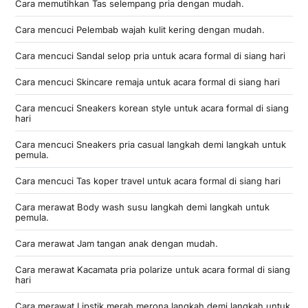
Cara memutihkan Tas selempang pria dengan mudah.
Cara mencuci Pelembab wajah kulit kering dengan mudah.
Cara mencuci Sandal selop pria untuk acara formal di siang hari
Cara mencuci Skincare remaja untuk acara formal di siang hari
Cara mencuci Sneakers korean style untuk acara formal di siang
hari
Cara mencuci Sneakers pria casual langkah demi langkah untuk
pemula.
Cara mencuci Tas koper travel untuk acara formal di siang hari
Cara merawat Body wash susu langkah demi langkah untuk
pemula.
Cara merawat Jam tangan anak dengan mudah.
Cara merawat Kacamata pria polarize untuk acara formal di siang
hari
Cara merawat Lipstik merah merona langkah demi langkah untuk