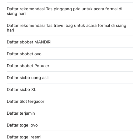
Daftar rekomendasi Tas pinggang pria untuk acara formal di
siang hari
Daftar rekomendasi Tas travel bag untuk acara formal di siang
hari
Daftar sbobet MANDIRI
Daftar sbobet ovo
Daftar sbobet Populer
Daftar sicbo uang asli
Daftar sicbo XL
Daftar Slot tergacor
Daftar terjamin
Daftar togel ovo
Daftar togel resmi