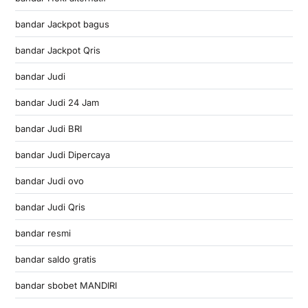
bandar Jackpot bagus
bandar Jackpot Qris
bandar Judi
bandar Judi 24 Jam
bandar Judi BRI
bandar Judi Dipercaya
bandar Judi ovo
bandar Judi Qris
bandar resmi
bandar saldo gratis
bandar sbobet MANDIRI