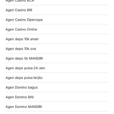
Agen Casino BCA
Agen Casino BRI
Agen Casino Dipercaya
Agen Casino Online
Agen depo 10k aman
Agen depo 10k ovo
Agen depo 5k MANDIRI
Agen depo pulsa 24 Jam
Agen depo pulsa terjitu
Agen Domino bagus
Agen Domino BNI
Agen Domino MANDIRI