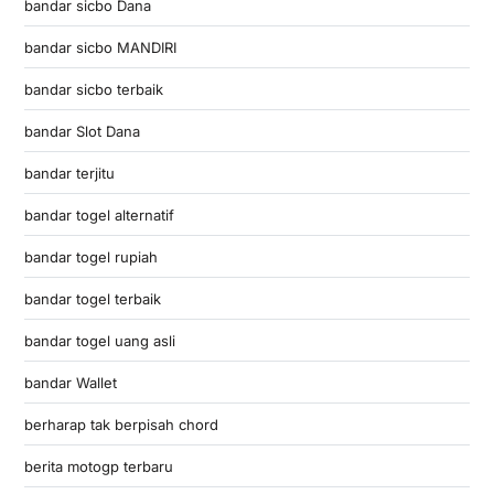
bandar sicbo Dana
bandar sicbo MANDIRI
bandar sicbo terbaik
bandar Slot Dana
bandar terjitu
bandar togel alternatif
bandar togel rupiah
bandar togel terbaik
bandar togel uang asli
bandar Wallet
berharap tak berpisah chord
berita motogp terbaru