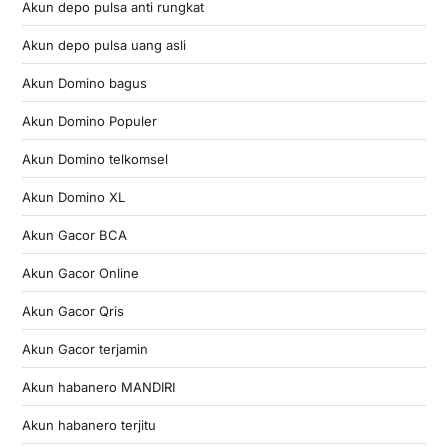
Akun depo pulsa anti rungkat
Akun depo pulsa uang asli
Akun Domino bagus
Akun Domino Populer
Akun Domino telkomsel
Akun Domino XL
Akun Gacor BCA
Akun Gacor Online
Akun Gacor Qris
Akun Gacor terjamin
Akun habanero MANDIRI
Akun habanero terjitu