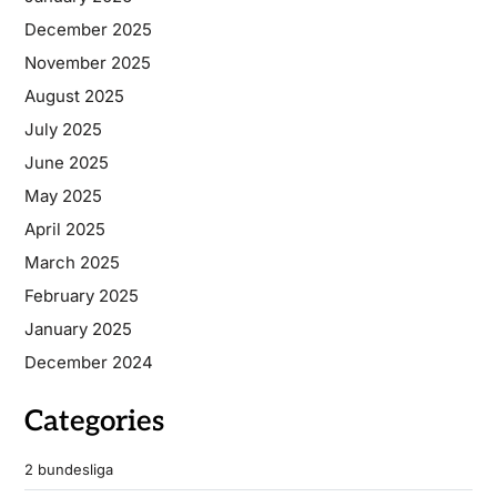
December 2025
November 2025
August 2025
July 2025
June 2025
May 2025
April 2025
March 2025
February 2025
January 2025
December 2024
Categories
2 bundesliga