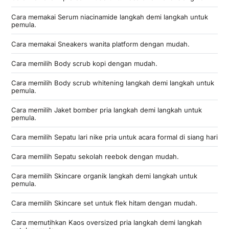
Cara memakai Serum niacinamide langkah demi langkah untuk
pemula.
Cara memakai Sneakers wanita platform dengan mudah.
Cara memilih Body scrub kopi dengan mudah.
Cara memilih Body scrub whitening langkah demi langkah untuk
pemula.
Cara memilih Jaket bomber pria langkah demi langkah untuk
pemula.
Cara memilih Sepatu lari nike pria untuk acara formal di siang hari
Cara memilih Sepatu sekolah reebok dengan mudah.
Cara memilih Skincare organik langkah demi langkah untuk
pemula.
Cara memilih Skincare set untuk flek hitam dengan mudah.
Cara memutihkan Kaos oversized pria langkah demi langkah