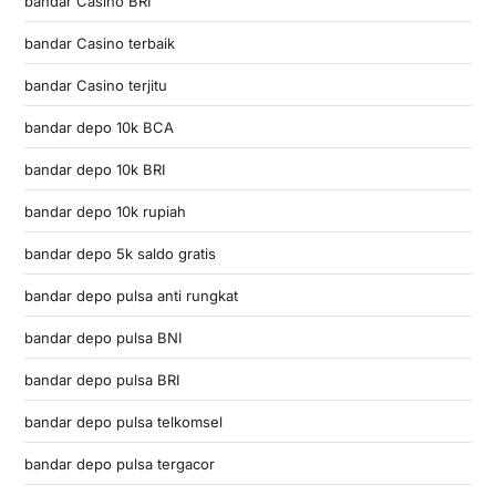
bandar Casino BRI
bandar Casino terbaik
bandar Casino terjitu
bandar depo 10k BCA
bandar depo 10k BRI
bandar depo 10k rupiah
bandar depo 5k saldo gratis
bandar depo pulsa anti rungkat
bandar depo pulsa BNI
bandar depo pulsa BRI
bandar depo pulsa telkomsel
bandar depo pulsa tergacor