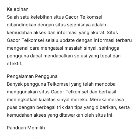
Kelebihan
Salah satu kelebihan situs Gacor Telkomsel
dibandingkan dengan situs sejenisnya adalah
kemudahan akses dan informasi yang akurat. Situs
Gacor Telkomsel selalu update dengan informasi terbaru
mengenai cara mengatasi masalah sinyal, sehingga
pengguna dapat mendapatkan solusi yang tepat dan
efektif.
Pengalaman Pengguna
Banyak pengguna Telkomsel yang telah mencoba
menggunakan situs Gacor Telkomsel dan berhasil
meningkatkan kualitas sinyal mereka. Mereka merasa
puas dengan berbagai trik dan tips yang diberikan, serta
kemudahan akses yang ditawarkan oleh situs ini.
Panduan Memilih