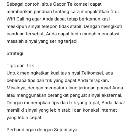
Sebagai contoh, situs Gacor Telkomsel dapat
memberikan panduan tentang cara mengaktifkan fitur
Wifi Calling agar Anda dapat tetap berkomunikasi
meskipun sinyal telepon tidak stabil. Dengan mengikuti
panduan tersebut, Anda dapat lebih mudah mengatasi
masalah sinyal yang sering terjadi.
Strategi
Tips dan Trik
Untuk meningkatkan kualitas sinyal Telkomsel, ada
beberapa tips dan trik yang dapat Anda terapkan.
Misalnya, dengan mengatur ulang jaringan ponsel Anda
atau menggunakan perangkat penguat sinyal eksternal.
Dengan menerapkan tips dan trik yang tepat, Anda dapat
memiliki sinyal yang lebih stabil dan koneksi internet
yang lebih cepat.
Perbandingan dengan Sejenisnya