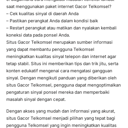
saat menggunakan paket internet Gacor Telkomsel?
– Cek kualitas sinyal di daerah Anda
– Pastikan perangkat Anda dalam kondisi baik
– Restart perangkat atau matikan dan nyalakan kembali
koneksi data pada ponsel Anda.
Situs Gacor Telkomsel merupakan sumber informasi
yang dapat membantu pengguna Telkomsel
meningkatkan kualitas sinyal telepon dan internet agar
tetap stabil. Situs ini memberikan tips dan trik jitu, serta
konten edukatif mengenai cara mengatasi gangguan
sinyal. Dengan mengikuti panduan yang diberikan oleh
situs Gacor Telkomsel, pengguna dapat mengoptimalkan
pengaturan sinyal ponsel mereka dan memperbaiki
masalah sinyal dengan cepat.
Dengan akses yang mudah dan informasi yang akurat,
situs Gacor Telkomsel menjadi pilihan yang tepat bagi
pengguna Telkomsel yang ingin meningkatkan kualitas