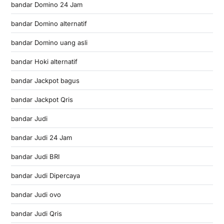
bandar Domino 24 Jam
bandar Domino alternatif
bandar Domino uang asli
bandar Hoki alternatif
bandar Jackpot bagus
bandar Jackpot Qris
bandar Judi
bandar Judi 24 Jam
bandar Judi BRI
bandar Judi Dipercaya
bandar Judi ovo
bandar Judi Qris