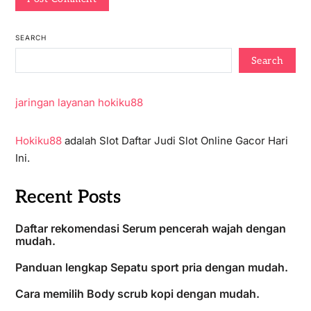
SEARCH
Search
jaringan layanan hokiku88
Hokiku88
adalah Slot Daftar Judi Slot Online Gacor Hari
Ini.
Recent Posts
Daftar rekomendasi Serum pencerah wajah dengan
mudah.
Panduan lengkap Sepatu sport pria dengan mudah.
Cara memilih Body scrub kopi dengan mudah.