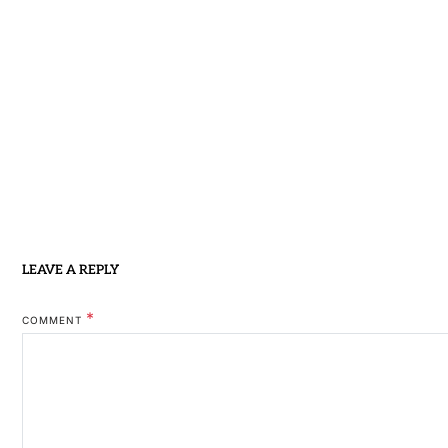
LEAVE A REPLY
*
COMMENT