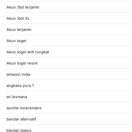
Akun Slot terjamin
Akun Slot XL
Akun terjamin
Akun togel
Akun togel anti rungkat
Akun togel resmi
amazon india
angkasa pura 1
ari lesmana
aurelie moeremans
bandar alternatif
bandar bagus