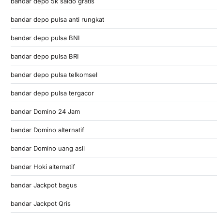
bandar depo 5k saldo gratis
bandar depo pulsa anti rungkat
bandar depo pulsa BNI
bandar depo pulsa BRI
bandar depo pulsa telkomsel
bandar depo pulsa tergacor
bandar Domino 24 Jam
bandar Domino alternatif
bandar Domino uang asli
bandar Hoki alternatif
bandar Jackpot bagus
bandar Jackpot Qris