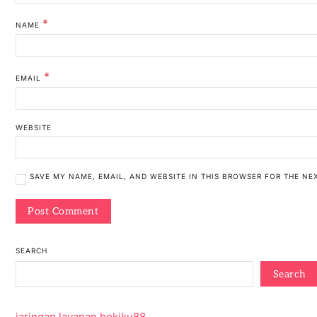
*
NAME
*
EMAIL
WEBSITE
SAVE MY NAME, EMAIL, AND WEBSITE IN THIS BROWSER FOR THE NE
SEARCH
Search
jaringan layanan hokiku88