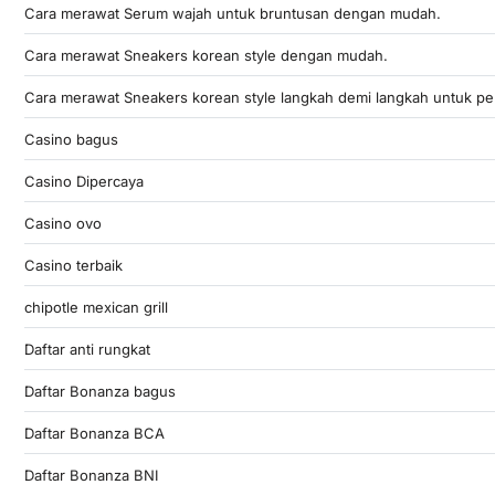
Cara merawat Serum wajah untuk bruntusan dengan mudah.
Cara merawat Sneakers korean style dengan mudah.
Cara merawat Sneakers korean style langkah demi langkah untuk pe
Casino bagus
Casino Dipercaya
Casino ovo
Casino terbaik
chipotle mexican grill
Daftar anti rungkat
Daftar Bonanza bagus
Daftar Bonanza BCA
Daftar Bonanza BNI