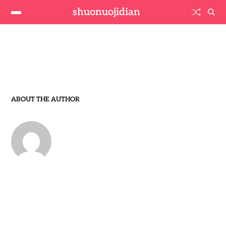
shuonuojidian
ABOUT THE AUTHOR