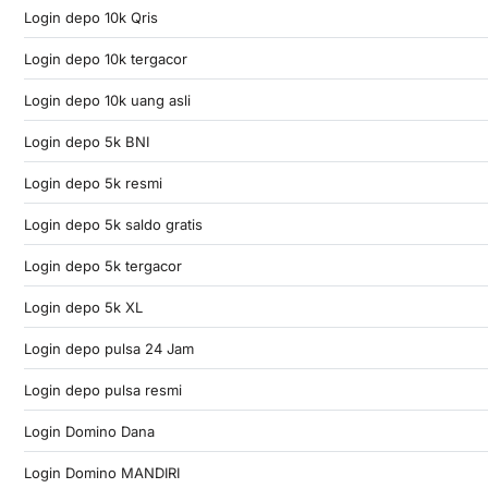
Login depo 10k Qris
Login depo 10k tergacor
Login depo 10k uang asli
Login depo 5k BNI
Login depo 5k resmi
Login depo 5k saldo gratis
Login depo 5k tergacor
Login depo 5k XL
Login depo pulsa 24 Jam
Login depo pulsa resmi
Login Domino Dana
Login Domino MANDIRI