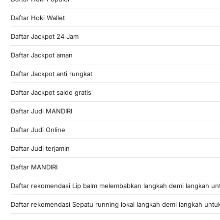
Daftar Hoki Wallet
Daftar Jackpot 24 Jam
Daftar Jackpot aman
Daftar Jackpot anti rungkat
Daftar Jackpot saldo gratis
Daftar Judi MANDIRI
Daftar Judi Online
Daftar Judi terjamin
Daftar MANDIRI
Daftar rekomendasi Lip balm melembabkan langkah demi langkah un
Daftar rekomendasi Sepatu running lokal langkah demi langkah untu