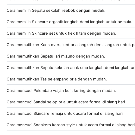
Cara memilih Sepatu sekolah reebok dengan mudah.
Cara memilih Skincare organik langkah demi langkah untuk pemula.
Cara memilih Skincare set untuk flek hitam dengan mudah.
Cara memutihkan Kaos oversized pria langkah demi langkah untuk p
Cara memutihkan Sepatu lari mizuno dengan mudah.
Cara memutihkan Sepatu sekolah anak smp langkah demi langkah un
Cara memutihkan Tas selempang pria dengan mudah.
Cara mencuci Pelembab wajah kulit kering dengan mudah.
Cara mencuci Sandal selop pria untuk acara formal di siang hari
Cara mencuci Skincare remaja untuk acara formal di siang hari
Cara mencuci Sneakers korean style untuk acara formal di siang hari