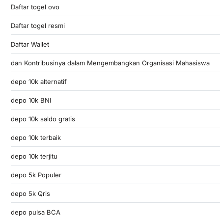
Daftar togel ovo
Daftar togel resmi
Daftar Wallet
dan Kontribusinya dalam Mengembangkan Organisasi Mahasiswa
depo 10k alternatif
depo 10k BNI
depo 10k saldo gratis
depo 10k terbaik
depo 10k terjitu
depo 5k Populer
depo 5k Qris
depo pulsa BCA