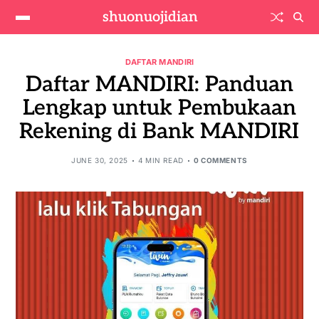
shuonuojidian
DAFTAR MANDIRI
Daftar MANDIRI: Panduan
Lengkap untuk Pembukaan
Rekening di Bank MANDIRI
JUNE 30, 2025
4 MIN READ
0 COMMENTS