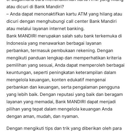
atau dicuri di Bank Mandiri?
– Anda dapat menonaktifkan kartu ATM yang hilang atau
dicuri dengan menghubungi call center Bank Mandiri
atau melalui layanan internet banking.
Bank MANDIRI merupakan salah satu bank terkemuka di
Indonesia yang menawarkan berbagai layanan
perbankan, termasuk pembukaan rekening. Dengan
mengikuti panduan lengkap dan memperhatikan kriteria
pemilihan yang sesuai, Anda dapat memperoleh berbagai
keuntungan, seperti peningkatan keterampilan dalam
mengelola keuangan, konten edukatif mengenai
perbankan dan keuangan, serta pengalaman pengguna
yang lebih baik. Dengan reputasi yang baik dan beragam
layanan yang memadai, Bank MANDIRI dapat menjadi
pilihan yang tepat dalam mengelola keuangan Anda
dengan aman, mudah, dan nyaman.
Dengan mengikuti tips dan trik yang diberikan oleh para