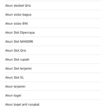
Akun sbobet Qris
Akun sicbo bagus
Akun sicbo BNI
Akun Slot Dipercaya
Akun Slot MANDIRI
Akun Slot Qris
Akun Slot rupiah
Akun Slot terjamin
Akun Slot XL
Akun terjamin
Akun togel
Akun togel anti rungkat