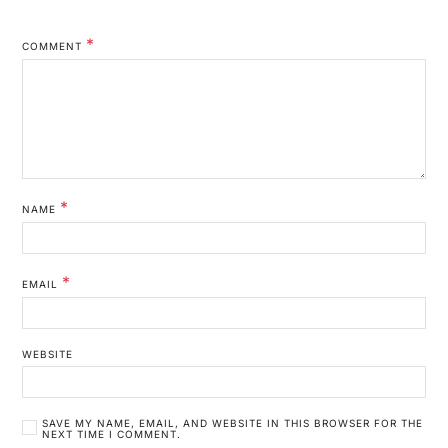
*
COMMENT
*
NAME
*
EMAIL
WEBSITE
SAVE MY NAME, EMAIL, AND WEBSITE IN THIS BROWSER FOR THE
NEXT TIME I COMMENT.