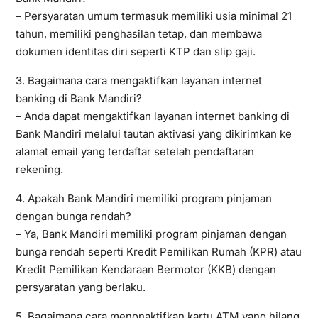
– Persyaratan umum termasuk memiliki usia minimal 21
tahun, memiliki penghasilan tetap, dan membawa
dokumen identitas diri seperti KTP dan slip gaji.
3. Bagaimana cara mengaktifkan layanan internet
banking di Bank Mandiri?
– Anda dapat mengaktifkan layanan internet banking di
Bank Mandiri melalui tautan aktivasi yang dikirimkan ke
alamat email yang terdaftar setelah pendaftaran
rekening.
4. Apakah Bank Mandiri memiliki program pinjaman
dengan bunga rendah?
– Ya, Bank Mandiri memiliki program pinjaman dengan
bunga rendah seperti Kredit Pemilikan Rumah (KPR) atau
Kredit Pemilikan Kendaraan Bermotor (KKB) dengan
persyaratan yang berlaku.
5. Bagaimana cara menonaktifkan kartu ATM yang hilang