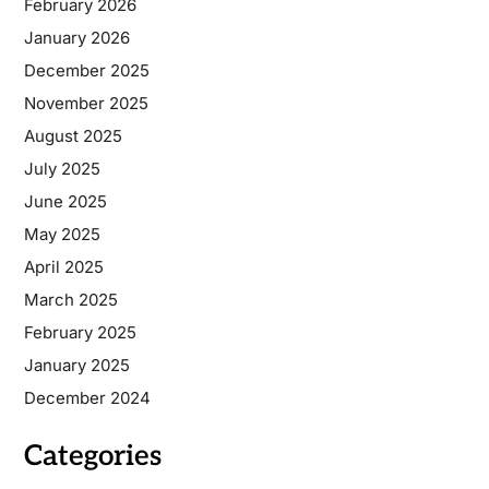
February 2026
January 2026
December 2025
November 2025
August 2025
July 2025
June 2025
May 2025
April 2025
March 2025
February 2025
January 2025
December 2024
Categories