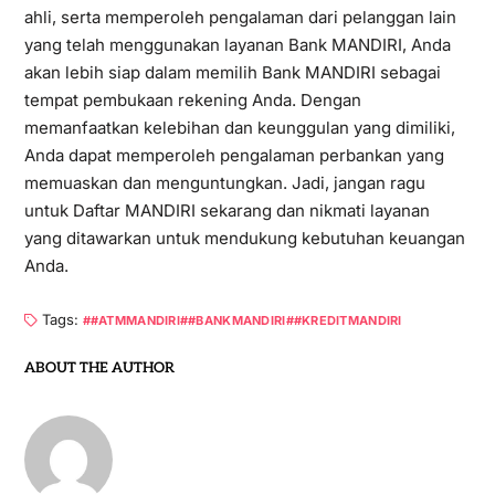
ahli, serta memperoleh pengalaman dari pelanggan lain
yang telah menggunakan layanan Bank MANDIRI, Anda
akan lebih siap dalam memilih Bank MANDIRI sebagai
tempat pembukaan rekening Anda. Dengan
memanfaatkan kelebihan dan keunggulan yang dimiliki,
Anda dapat memperoleh pengalaman perbankan yang
memuaskan dan menguntungkan. Jadi, jangan ragu
untuk Daftar MANDIRI sekarang dan nikmati layanan
yang ditawarkan untuk mendukung kebutuhan keuangan
Anda.
Tags:
#ATMMANDIRI
#BANKMANDIRI
#KREDITMANDIRI
ABOUT THE AUTHOR