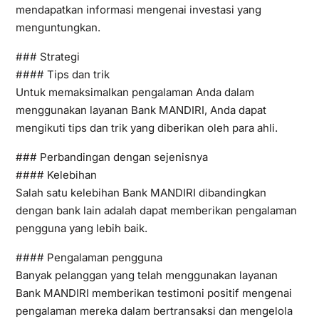
mendapatkan informasi mengenai investasi yang
menguntungkan.
### Strategi
#### Tips dan trik
Untuk memaksimalkan pengalaman Anda dalam
menggunakan layanan Bank MANDIRI, Anda dapat
mengikuti tips dan trik yang diberikan oleh para ahli.
### Perbandingan dengan sejenisnya
#### Kelebihan
Salah satu kelebihan Bank MANDIRI dibandingkan
dengan bank lain adalah dapat memberikan pengalaman
pengguna yang lebih baik.
#### Pengalaman pengguna
Banyak pelanggan yang telah menggunakan layanan
Bank MANDIRI memberikan testimoni positif mengenai
pengalaman mereka dalam bertransaksi dan mengelola