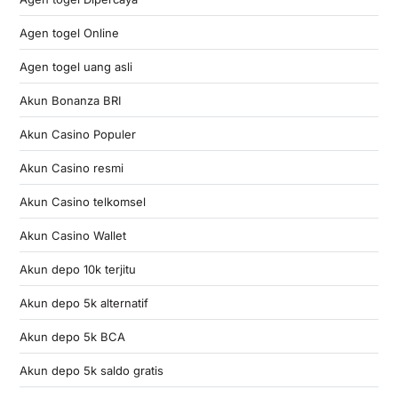
Agen togel Online
Agen togel uang asli
Akun Bonanza BRI
Akun Casino Populer
Akun Casino resmi
Akun Casino telkomsel
Akun Casino Wallet
Akun depo 10k terjitu
Akun depo 5k alternatif
Akun depo 5k BCA
Akun depo 5k saldo gratis