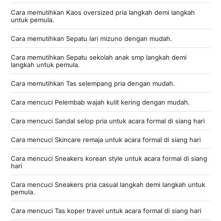
Cara memutihkan Kaos oversized pria langkah demi langkah
untuk pemula.
Cara memutihkan Sepatu lari mizuno dengan mudah.
Cara memutihkan Sepatu sekolah anak smp langkah demi
langkah untuk pemula.
Cara memutihkan Tas selempang pria dengan mudah.
Cara mencuci Pelembab wajah kulit kering dengan mudah.
Cara mencuci Sandal selop pria untuk acara formal di siang hari
Cara mencuci Skincare remaja untuk acara formal di siang hari
Cara mencuci Sneakers korean style untuk acara formal di siang
hari
Cara mencuci Sneakers pria casual langkah demi langkah untuk
pemula.
Cara mencuci Tas koper travel untuk acara formal di siang hari