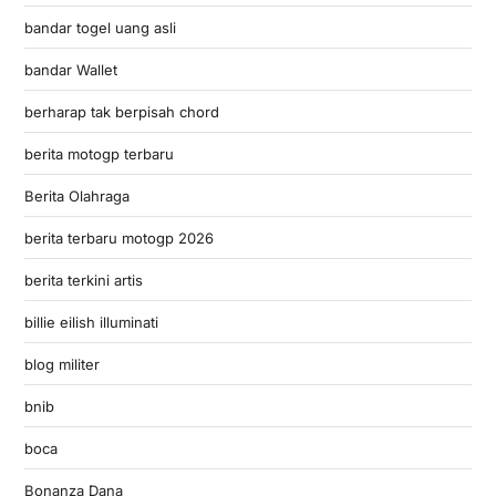
bandar togel uang asli
bandar Wallet
berharap tak berpisah chord
berita motogp terbaru
Berita Olahraga
berita terbaru motogp 2026
berita terkini artis
billie eilish illuminati
blog militer
bnib
boca
Bonanza Dana