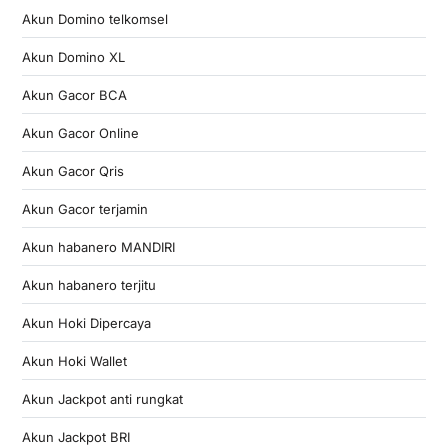
Akun Domino telkomsel
Akun Domino XL
Akun Gacor BCA
Akun Gacor Online
Akun Gacor Qris
Akun Gacor terjamin
Akun habanero MANDIRI
Akun habanero terjitu
Akun Hoki Dipercaya
Akun Hoki Wallet
Akun Jackpot anti rungkat
Akun Jackpot BRI