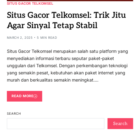
SITUS GACOR TELKOMSEL
Situs Gacor Telkomsel: Trik Jitu
Agar Sinyal Tetap Stabil
MARCH 2, 2025
5 MIN READ
Situs Gacor Telkomsel merupakan salah satu platform yang
menyediakan informasi terbaru seputar paket-paket
unggulan dari Telkomsel. Dengan perkembangan teknologi
yang semakin pesat, kebutuhan akan paket internet yang
murah dan berkualitas semakin meningkat.…
READ MORE
SEARCH
Search