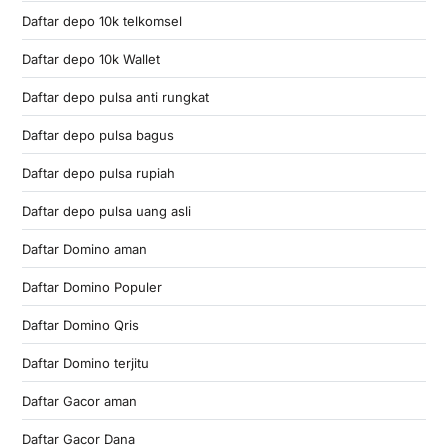
Daftar depo 10k telkomsel
Daftar depo 10k Wallet
Daftar depo pulsa anti rungkat
Daftar depo pulsa bagus
Daftar depo pulsa rupiah
Daftar depo pulsa uang asli
Daftar Domino aman
Daftar Domino Populer
Daftar Domino Qris
Daftar Domino terjitu
Daftar Gacor aman
Daftar Gacor Dana