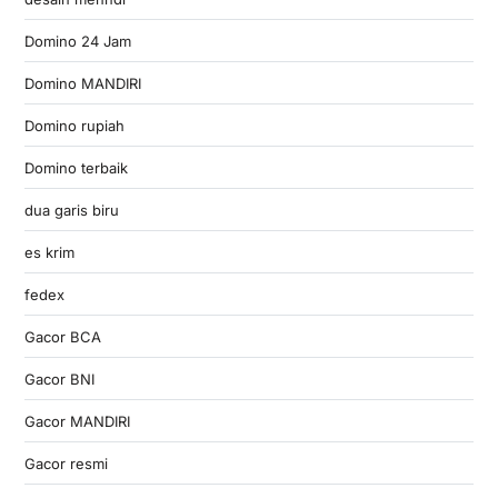
Domino 24 Jam
Domino MANDIRI
Domino rupiah
Domino terbaik
dua garis biru
es krim
fedex
Gacor BCA
Gacor BNI
Gacor MANDIRI
Gacor resmi