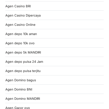
Agen Casino BRI
Agen Casino Dipercaya
Agen Casino Online
Agen depo 10k aman
Agen depo 10k ovo
Agen depo 5k MANDIRI
Agen depo pulsa 24 Jam
Agen depo pulsa terjitu
Agen Domino bagus
Agen Domino BNI
Agen Domino MANDIRI
Agen Gacor ovo