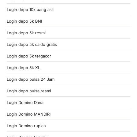
Login depo 10k uang asli
Login depo 5k BNI
Login depo 5k resmi
Login depo 5k saldo gratis
Login depo 5k tergacor
Login depo 5k XL
Login depo pulsa 24 Jam
Login depo pulsa resmi
Login Domino Dana
Login Domino MANDIRI
Login Domino rupiah