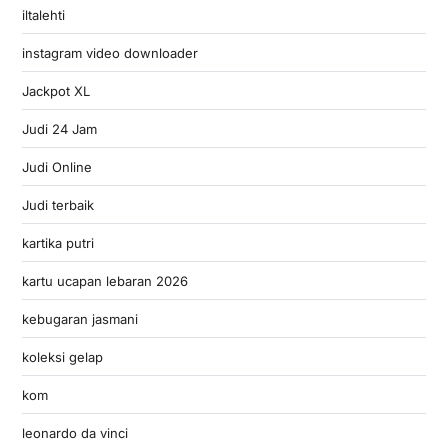
iltalehti
instagram video downloader
Jackpot XL
Judi 24 Jam
Judi Online
Judi terbaik
kartika putri
kartu ucapan lebaran 2026
kebugaran jasmani
koleksi gelap
kom
leonardo da vinci