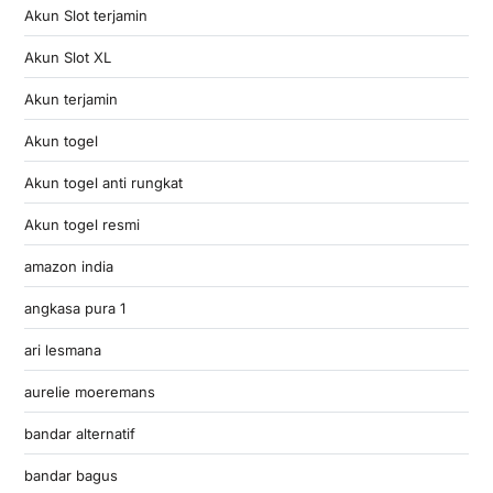
Akun Slot terjamin
Akun Slot XL
Akun terjamin
Akun togel
Akun togel anti rungkat
Akun togel resmi
amazon india
angkasa pura 1
ari lesmana
aurelie moeremans
bandar alternatif
bandar bagus