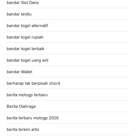
bandar Slot Dana
bandar terjitu
bandar togel alternatif
bandar togel rupiah
bandar togel terbaik
bandar togel uang asli
bandar Wallet
berharap tak berpisah chord
berita motogp terbaru
Berita Olahraga
berita terbaru motogp 2026
berita terkini artis