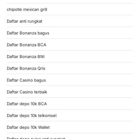
chipotle mexican grill
Daftar anti rungkat
Daftar Bonanza bagus
Daftar Bonanza BCA
Daftar Bonanza BNI
Daftar Bonanza Qris
Daftar Casino bagus
Daftar Casino terbaik
Daftar depo 10k BCA
Daftar depo 10k telkomsel
Daftar depo 10k Wallet
Daftar depo pulsa anti rungkat