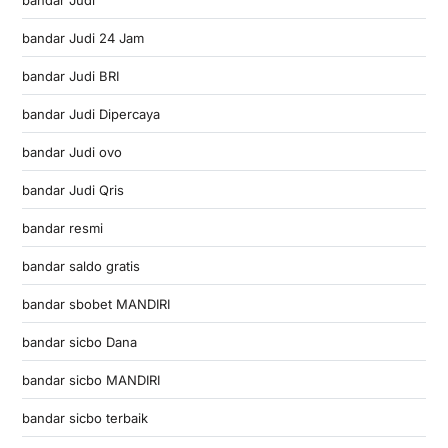
bandar Judi 24 Jam
bandar Judi BRI
bandar Judi Dipercaya
bandar Judi ovo
bandar Judi Qris
bandar resmi
bandar saldo gratis
bandar sbobet MANDIRI
bandar sicbo Dana
bandar sicbo MANDIRI
bandar sicbo terbaik