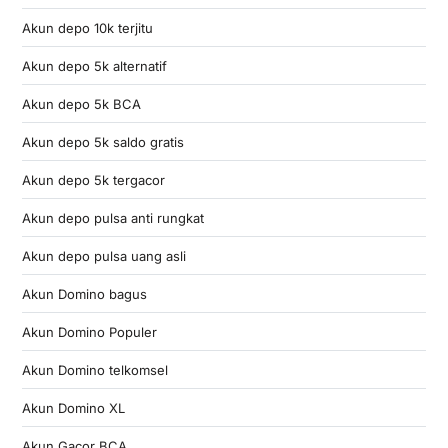
Akun depo 10k terjitu
Akun depo 5k alternatif
Akun depo 5k BCA
Akun depo 5k saldo gratis
Akun depo 5k tergacor
Akun depo pulsa anti rungkat
Akun depo pulsa uang asli
Akun Domino bagus
Akun Domino Populer
Akun Domino telkomsel
Akun Domino XL
Akun Gacor BCA