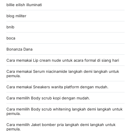
billie eilish illuminati
blog militer
bnib
boca
Bonanza Dana
Cara memakai Lip cream nude untuk acara formal di siang hari
Cara memakai Serum niacinamide langkah demi langkah untuk
pemula.
Cara memakai Sneakers wanita platform dengan mudah.
Cara memilih Body scrub kopi dengan mudah.
Cara memilih Body scrub whitening langkah demi langkah untuk
pemula.
Cara memilih Jaket bomber pria langkah demi langkah untuk
pemula.