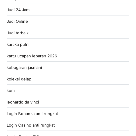
Judi 24 Jam
Judi Online
Judi terbaik
kartika putri
kartu ucapan lebaran 2026
kebugaran jasmani
koleksi gelap
kom
leonardo da vinci
Login Bonanza anti rungkat
Login Casino anti rungkat