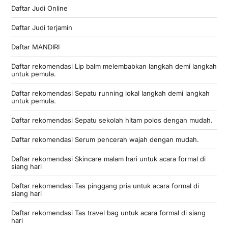
Daftar Judi Online
Daftar Judi terjamin
Daftar MANDIRI
Daftar rekomendasi Lip balm melembabkan langkah demi langkah
untuk pemula.
Daftar rekomendasi Sepatu running lokal langkah demi langkah
untuk pemula.
Daftar rekomendasi Sepatu sekolah hitam polos dengan mudah.
Daftar rekomendasi Serum pencerah wajah dengan mudah.
Daftar rekomendasi Skincare malam hari untuk acara formal di
siang hari
Daftar rekomendasi Tas pinggang pria untuk acara formal di
siang hari
Daftar rekomendasi Tas travel bag untuk acara formal di siang
hari