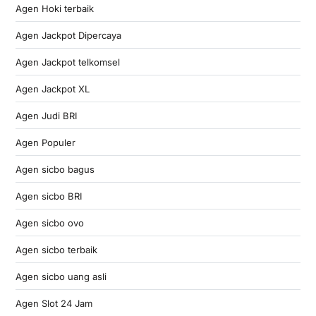
Agen Hoki terbaik
Agen Jackpot Dipercaya
Agen Jackpot telkomsel
Agen Jackpot XL
Agen Judi BRI
Agen Populer
Agen sicbo bagus
Agen sicbo BRI
Agen sicbo ovo
Agen sicbo terbaik
Agen sicbo uang asli
Agen Slot 24 Jam