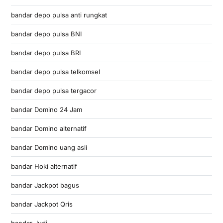
bandar depo pulsa anti rungkat
bandar depo pulsa BNI
bandar depo pulsa BRI
bandar depo pulsa telkomsel
bandar depo pulsa tergacor
bandar Domino 24 Jam
bandar Domino alternatif
bandar Domino uang asli
bandar Hoki alternatif
bandar Jackpot bagus
bandar Jackpot Qris
bandar Judi