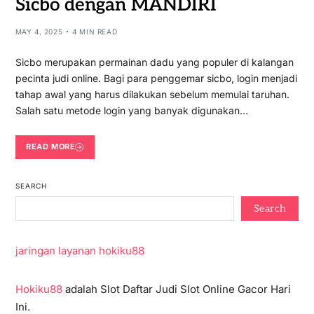
Sicbo dengan MANDIRI
MAY 4, 2025
4 MIN READ
Sicbo merupakan permainan dadu yang populer di kalangan
pecinta judi online. Bagi para penggemar sicbo, login menjadi
tahap awal yang harus dilakukan sebelum memulai taruhan.
Salah satu metode login yang banyak digunakan…
READ MORE
SEARCH
Search
jaringan layanan hokiku88
Hokiku88
adalah Slot Daftar Judi Slot Online Gacor Hari
Ini.