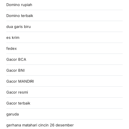
Domino rupiah
Domino terbaik
dua garis biru
es krim
fedex
Gacor BCA
Gacor BNI
Gacor MANDIRI
Gacor resmi
Gacor terbaik
garuda
gerhana matahari cincin 26 desember