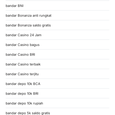
bandar BNI
bandar Bonanza anti rungkat
bandar Bonanza saldo gratis
bandar Casino 24 Jam
bandar Casino bagus
bandar Casino BRI
bandar Casino terbaik
bandar Casino terjitu
bandar depo 10k BCA
bandar depo 10k BRI
bandar depo 10k rupiah
bandar depo 5k saldo gratis