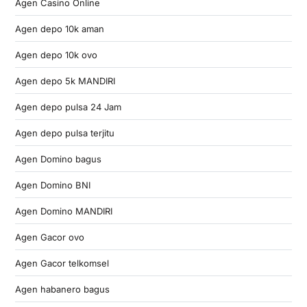
Agen Casino Online
Agen depo 10k aman
Agen depo 10k ovo
Agen depo 5k MANDIRI
Agen depo pulsa 24 Jam
Agen depo pulsa terjitu
Agen Domino bagus
Agen Domino BNI
Agen Domino MANDIRI
Agen Gacor ovo
Agen Gacor telkomsel
Agen habanero bagus