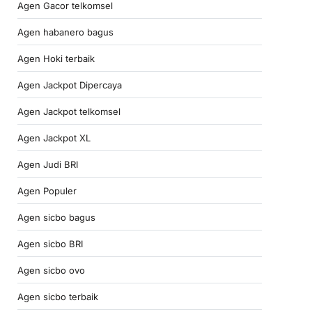
Agen Gacor telkomsel
Agen habanero bagus
Agen Hoki terbaik
Agen Jackpot Dipercaya
Agen Jackpot telkomsel
Agen Jackpot XL
Agen Judi BRI
Agen Populer
Agen sicbo bagus
Agen sicbo BRI
Agen sicbo ovo
Agen sicbo terbaik