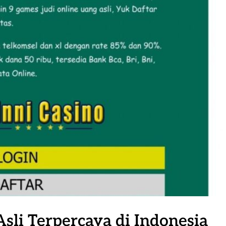
sli Terpercaya di Indonesia