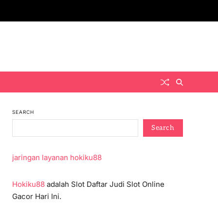
SEARCH
Search
jaringan layanan hokiku88
Hokiku88
adalah Slot Daftar Judi Slot Online
Gacor Hari Ini.