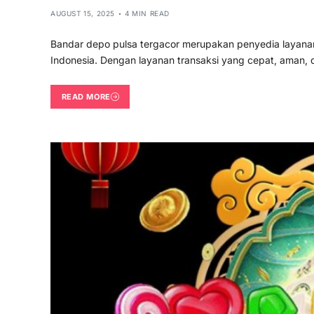
AUGUST 15, 2025
4 MIN READ
Bandar depo pulsa tergacor merupakan penyedia layanan 
Indonesia. Dengan layanan transaksi yang cepat, aman,
READ MORE