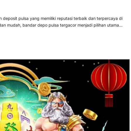
deposit pulsa yang memiliki reputasi terbaik dan terpercaya di
 dan mudah, bandar depo pulsa tergacor menjadi pilihan utama…