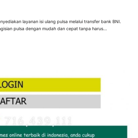
yediakan layanan isi ulang pulsa melalui transfer bank BNI.
ngisian pulsa dengan mudah dan cepat tanpa harus…