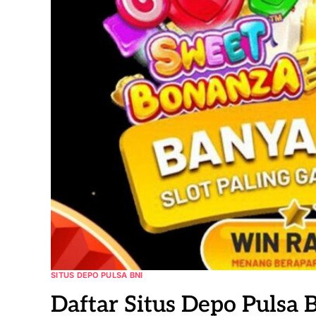
SITUS DEPO PULSA BNI
Daftar Situs Depo Pulsa 