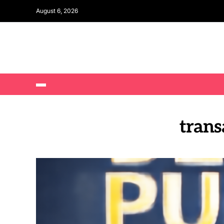
August 6, 2026
trans