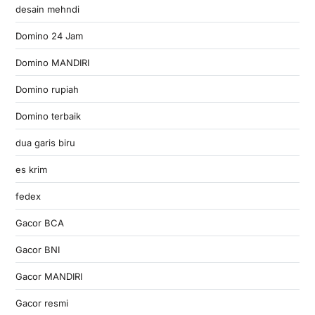
desain mehndi
Domino 24 Jam
Domino MANDIRI
Domino rupiah
Domino terbaik
dua garis biru
es krim
fedex
Gacor BCA
Gacor BNI
Gacor MANDIRI
Gacor resmi