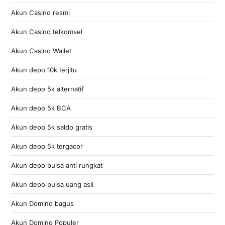
Akun Casino resmi
Akun Casino telkomsel
Akun Casino Wallet
Akun depo 10k terjitu
Akun depo 5k alternatif
Akun depo 5k BCA
Akun depo 5k saldo gratis
Akun depo 5k tergacor
Akun depo pulsa anti rungkat
Akun depo pulsa uang asli
Akun Domino bagus
Akun Domino Populer