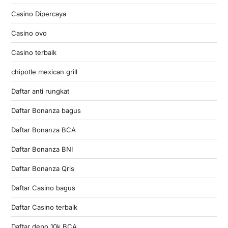
Casino Dipercaya
Casino ovo
Casino terbaik
chipotle mexican grill
Daftar anti rungkat
Daftar Bonanza bagus
Daftar Bonanza BCA
Daftar Bonanza BNI
Daftar Bonanza Qris
Daftar Casino bagus
Daftar Casino terbaik
Daftar depo 10k BCA