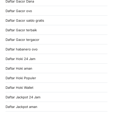
Daftar Gacor Dana
Daftar Gacor ovo
Daftar Gacor saldo gratis
Daftar Gacor terbaik
Daftar Gacor tergacor
Daftar habanero ovo
Daftar Hoki 24 Jam
Daftar Hoki aman
Daftar Hoki Populer
Daftar Hoki Wallet
Daftar Jackpot 24 Jam
Daftar Jackpot aman