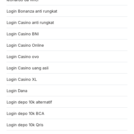
Login Bonanza anti rungkat
Login Casino anti rungkat
Login Casino BNI
Login Casino Online
Login Casino ovo
Login Casino uang asli
Login Casino XL
Login Dana
Login depo 10k alternatif
Login depo 10k BCA
Login depo 10k Qris