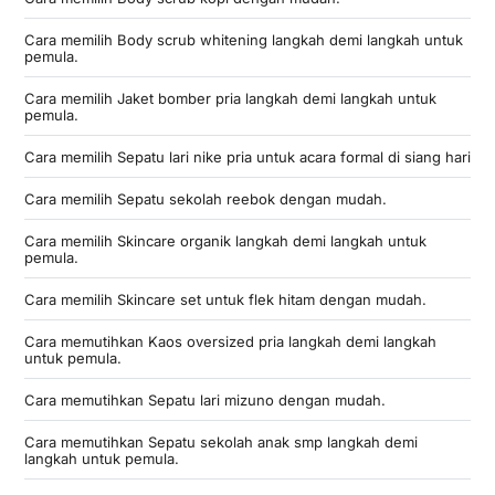
Cara memilih Body scrub whitening langkah demi langkah untuk
pemula.
Cara memilih Jaket bomber pria langkah demi langkah untuk
pemula.
Cara memilih Sepatu lari nike pria untuk acara formal di siang hari
Cara memilih Sepatu sekolah reebok dengan mudah.
Cara memilih Skincare organik langkah demi langkah untuk
pemula.
Cara memilih Skincare set untuk flek hitam dengan mudah.
Cara memutihkan Kaos oversized pria langkah demi langkah
untuk pemula.
Cara memutihkan Sepatu lari mizuno dengan mudah.
Cara memutihkan Sepatu sekolah anak smp langkah demi
langkah untuk pemula.