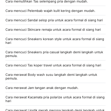
Cara memutihkan Tas selempang pria dengan mudah.
Cara mencuci Pelembab wajah kulit kering dengan mudah.
Cara mencuci Sandal selop pria untuk acara formal di siang hari
Cara mencuci Skincare remaja untuk acara formal di siang hari
Cara mencuci Sneakers korean style untuk acara formal di siang
hari
Cara mencuci Sneakers pria casual langkah demi langkah untuk
pemula.
Cara mencuci Tas koper travel untuk acara formal di siang hari
Cara merawat Body wash susu langkah demi langkah untuk
pemula.
Cara merawat Jam tangan anak dengan mudah.
Cara merawat Kacamata pria polarize untuk acara formal di siang
hari
Cara merawat Lipstik merah merona langkah demi langkah untuk