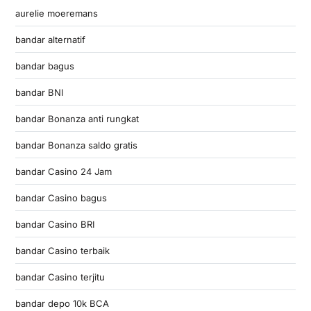
aurelie moeremans
bandar alternatif
bandar bagus
bandar BNI
bandar Bonanza anti rungkat
bandar Bonanza saldo gratis
bandar Casino 24 Jam
bandar Casino bagus
bandar Casino BRI
bandar Casino terbaik
bandar Casino terjitu
bandar depo 10k BCA