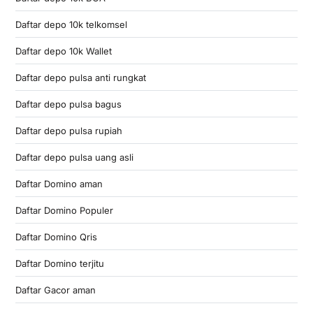
Daftar depo 10k telkomsel
Daftar depo 10k Wallet
Daftar depo pulsa anti rungkat
Daftar depo pulsa bagus
Daftar depo pulsa rupiah
Daftar depo pulsa uang asli
Daftar Domino aman
Daftar Domino Populer
Daftar Domino Qris
Daftar Domino terjitu
Daftar Gacor aman