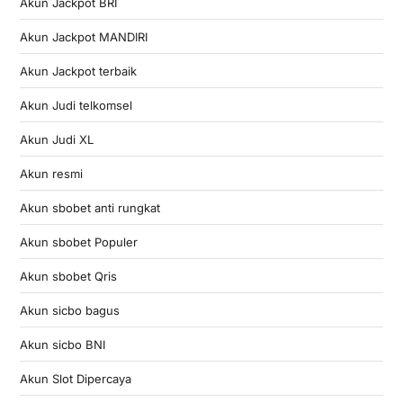
Akun Jackpot BRI
Akun Jackpot MANDIRI
Akun Jackpot terbaik
Akun Judi telkomsel
Akun Judi XL
Akun resmi
Akun sbobet anti rungkat
Akun sbobet Populer
Akun sbobet Qris
Akun sicbo bagus
Akun sicbo BNI
Akun Slot Dipercaya