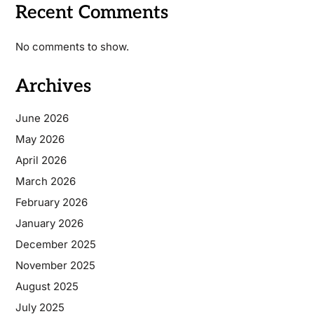
Recent Comments
No comments to show.
Archives
June 2026
May 2026
April 2026
March 2026
February 2026
January 2026
December 2025
November 2025
August 2025
July 2025