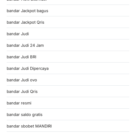
bandar Jackpot bagus
bandar Jackpot Qris
bandar Judi
bandar Judi 24 Jam
bandar Judi BRI
bandar Judi Dipercaya
bandar Judi ovo
bandar Judi Qris
bandar resmi
bandar saldo gratis
bandar sbobet MANDIRI