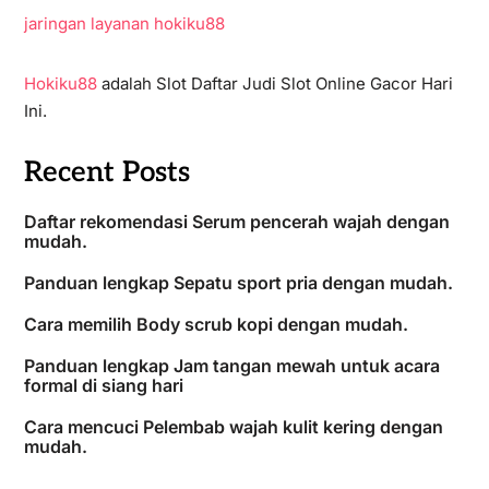
jaringan layanan hokiku88
Hokiku88
adalah Slot Daftar Judi Slot Online Gacor Hari
Ini.
Recent Posts
Daftar rekomendasi Serum pencerah wajah dengan
mudah.
Panduan lengkap Sepatu sport pria dengan mudah.
Cara memilih Body scrub kopi dengan mudah.
Panduan lengkap Jam tangan mewah untuk acara
formal di siang hari
Cara mencuci Pelembab wajah kulit kering dengan
mudah.