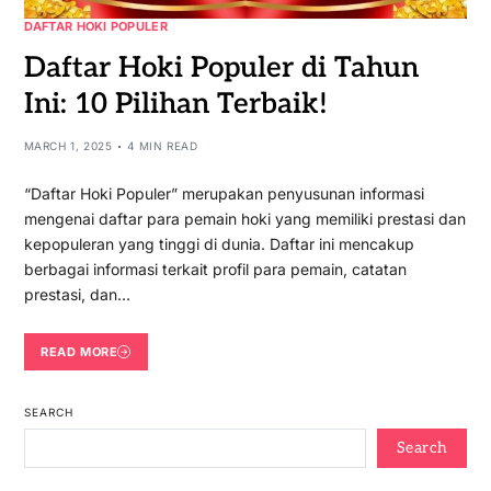
DAFTAR HOKI POPULER
Daftar Hoki Populer di Tahun
Ini: 10 Pilihan Terbaik!
MARCH 1, 2025
4 MIN READ
“Daftar Hoki Populer” merupakan penyusunan informasi
mengenai daftar para pemain hoki yang memiliki prestasi dan
kepopuleran yang tinggi di dunia. Daftar ini mencakup
berbagai informasi terkait profil para pemain, catatan
prestasi, dan…
READ MORE
SEARCH
Search