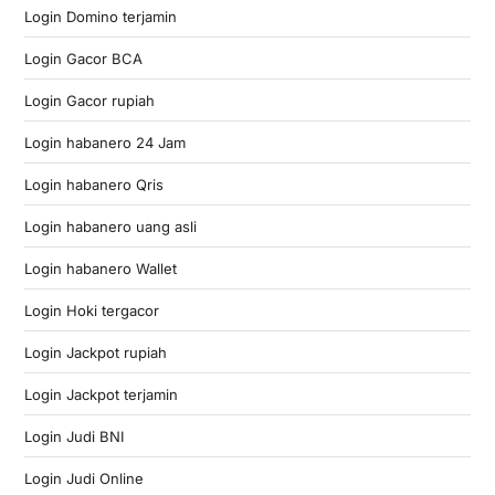
Login Domino terjamin
Login Gacor BCA
Login Gacor rupiah
Login habanero 24 Jam
Login habanero Qris
Login habanero uang asli
Login habanero Wallet
Login Hoki tergacor
Login Jackpot rupiah
Login Jackpot terjamin
Login Judi BNI
Login Judi Online