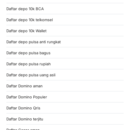
Daftar depo 10k BCA
Daftar depo 10k telkomsel
Daftar depo 10k Wallet
Daftar depo pulsa anti rungkat
Daftar depo pulsa bagus
Daftar depo pulsa rupiah
Daftar depo pulsa uang asli
Daftar Domino aman
Daftar Domino Populer
Daftar Domino Qris
Daftar Domino terjitu
Daftar Gacor aman