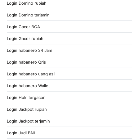
Login Domino rupiah
Login Domino terjamin
Login Gacor BCA
Login Gacor rupiah
Login habanero 24 Jam
Login habanero Qris
Login habanero uang asli
Login habanero Wallet
Login Hoki tergacor
Login Jackpot rupiah
Login Jackpot terjamin
Login Judi BNI