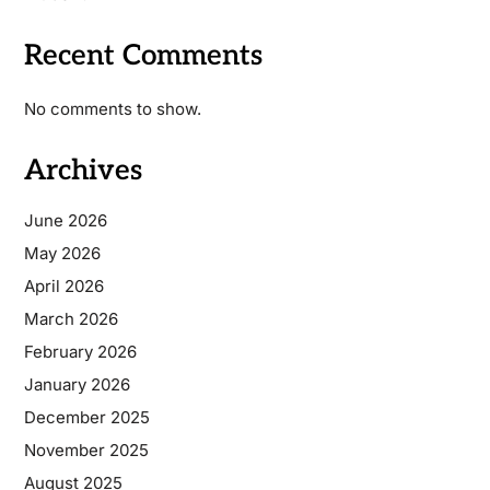
Recent Comments
No comments to show.
Archives
June 2026
May 2026
April 2026
March 2026
February 2026
January 2026
December 2025
November 2025
August 2025