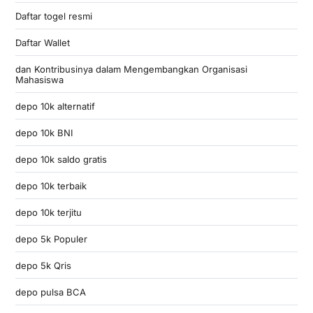
Daftar togel resmi
Daftar Wallet
dan Kontribusinya dalam Mengembangkan Organisasi
Mahasiswa
depo 10k alternatif
depo 10k BNI
depo 10k saldo gratis
depo 10k terbaik
depo 10k terjitu
depo 5k Populer
depo 5k Qris
depo pulsa BCA