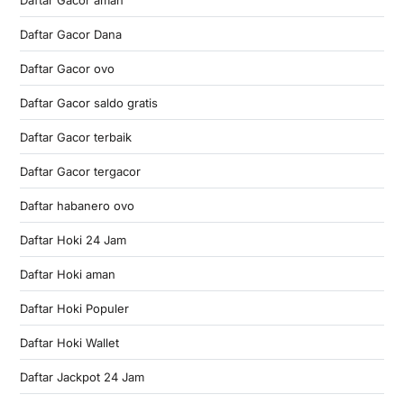
Daftar Gacor Dana
Daftar Gacor ovo
Daftar Gacor saldo gratis
Daftar Gacor terbaik
Daftar Gacor tergacor
Daftar habanero ovo
Daftar Hoki 24 Jam
Daftar Hoki aman
Daftar Hoki Populer
Daftar Hoki Wallet
Daftar Jackpot 24 Jam