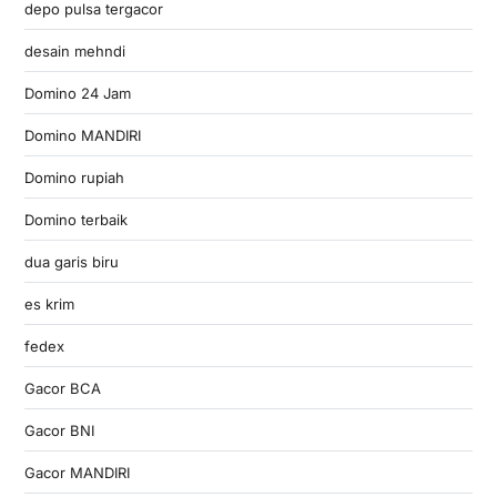
depo pulsa tergacor
desain mehndi
Domino 24 Jam
Domino MANDIRI
Domino rupiah
Domino terbaik
dua garis biru
es krim
fedex
Gacor BCA
Gacor BNI
Gacor MANDIRI