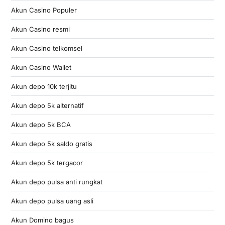
Akun Casino Populer
Akun Casino resmi
Akun Casino telkomsel
Akun Casino Wallet
Akun depo 10k terjitu
Akun depo 5k alternatif
Akun depo 5k BCA
Akun depo 5k saldo gratis
Akun depo 5k tergacor
Akun depo pulsa anti rungkat
Akun depo pulsa uang asli
Akun Domino bagus