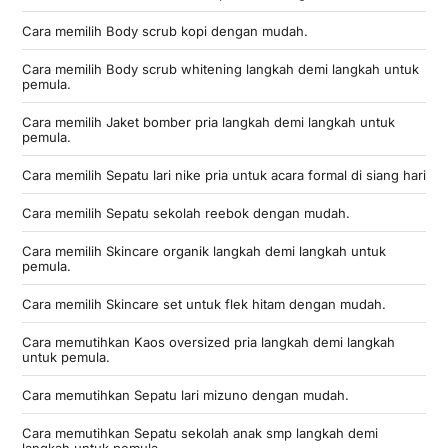
Cara memilih Body scrub kopi dengan mudah.
Cara memilih Body scrub whitening langkah demi langkah untuk
pemula.
Cara memilih Jaket bomber pria langkah demi langkah untuk
pemula.
Cara memilih Sepatu lari nike pria untuk acara formal di siang hari
Cara memilih Sepatu sekolah reebok dengan mudah.
Cara memilih Skincare organik langkah demi langkah untuk
pemula.
Cara memilih Skincare set untuk flek hitam dengan mudah.
Cara memutihkan Kaos oversized pria langkah demi langkah
untuk pemula.
Cara memutihkan Sepatu lari mizuno dengan mudah.
Cara memutihkan Sepatu sekolah anak smp langkah demi
langkah untuk pemula.