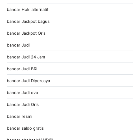
bandar Hoki alternatif
bandar Jackpot bagus
bandar Jackpot Qris
bandar Judi
bandar Judi 24 Jam
bandar Judi BRI
bandar Judi Dipercaya
bandar Judi ovo
bandar Judi Qris
bandar resmi
bandar saldo gratis
bandar sbobet MANDIRI