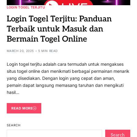
LOGIN TOGEL TERJITU
Login Togel Terjitu: Panduan
Terbaik untuk Masuk dan
Bermain Togel Online
MARCH 20, 2025
5 MIN READ
Login togel terjitu adalah cara termudah untuk mengakses
situs togel online dan menikmati berbagai permainan menarik
yang disediakan. Dengan login yang cepat dan aman,
pemain dapat langsung memasang taruhan dan mengikuti
hasil…
READ MORE
SEARCH
Search