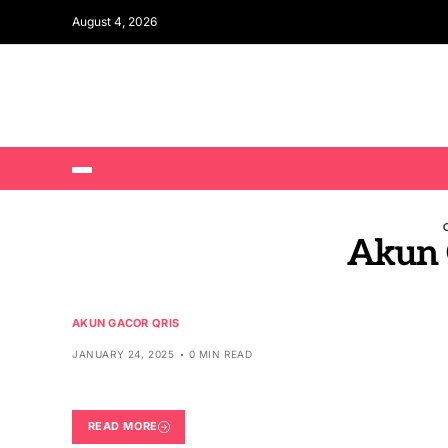
August 4, 2026
Akun 
AKUN GACOR QRIS
JANUARY 24, 2025
0 MIN READ
READ MORE