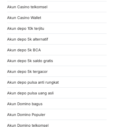
Akun Casino telkomsel
Akun Casino Wallet
Akun depo 10k terjitu
Akun depo 5k alternatif
Akun depo 5k BCA
Akun depo 5k saldo gratis
Akun depo 5k tergacor
Akun depo pulsa anti rungkat
Akun depo pulsa uang asli
Akun Domino bagus
Akun Domino Populer
Akun Domino telkomsel