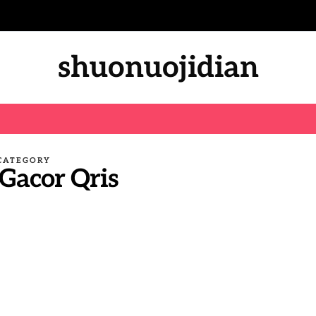
shuonuojidian
CATEGORY
Gacor Qris