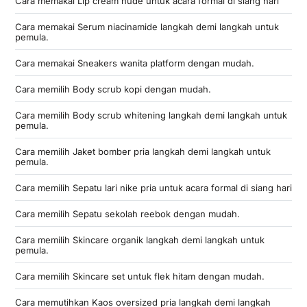
Cara memakai Lip cream nude untuk acara formal di siang hari
Cara memakai Serum niacinamide langkah demi langkah untuk
pemula.
Cara memakai Sneakers wanita platform dengan mudah.
Cara memilih Body scrub kopi dengan mudah.
Cara memilih Body scrub whitening langkah demi langkah untuk
pemula.
Cara memilih Jaket bomber pria langkah demi langkah untuk
pemula.
Cara memilih Sepatu lari nike pria untuk acara formal di siang hari
Cara memilih Sepatu sekolah reebok dengan mudah.
Cara memilih Skincare organik langkah demi langkah untuk
pemula.
Cara memilih Skincare set untuk flek hitam dengan mudah.
Cara memutihkan Kaos oversized pria langkah demi langkah