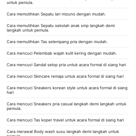
untuk pemula.
Cara memutihkan Sepatu lari mizuno dengan mudah.
Cara memutihkan Sepatu sekolah anak smp langkah demi
langkah untuk pemula.
Cara memutihkan Tas selempang pria dengan mudah.
Cara mencuci Pelembab wajah kulit kering dengan mudah.
Cara mencuci Sandal selop pria untuk acara formal di siang hari
Cara mencuci Skincare remaja untuk acara formal di siang hari
Cara mencuci Sneakers korean style untuk acara formal di siang
hari
Cara mencuci Sneakers pria casual langkah demi langkah untuk
pemula.
Cara mencuci Tas koper travel untuk acara formal di siang hari
Cara merawat Body wash susu langkah demi langkah untuk
pemula.