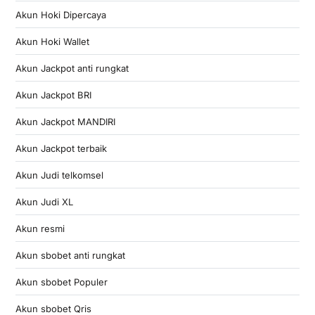
Akun Hoki Dipercaya
Akun Hoki Wallet
Akun Jackpot anti rungkat
Akun Jackpot BRI
Akun Jackpot MANDIRI
Akun Jackpot terbaik
Akun Judi telkomsel
Akun Judi XL
Akun resmi
Akun sbobet anti rungkat
Akun sbobet Populer
Akun sbobet Qris