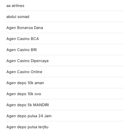
aa airlines
abdul somad
Agen Bonanza Dana
Agen Casino BCA
Agen Casino BRI
Agen Casino Dipercaya
Agen Casino Online
Agen depo 10k aman
Agen depo 10k ovo
Agen depo 5k MANDIRI
Agen depo pulsa 24 Jam
Agen depo pulsa terjitu