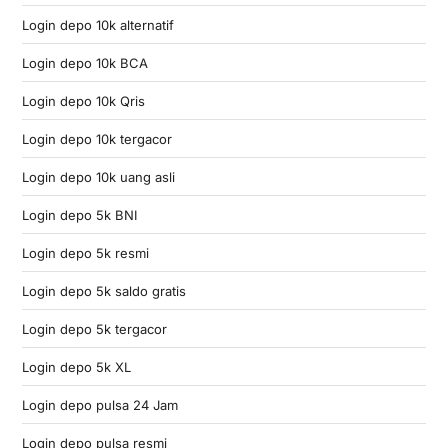
Login depo 10k alternatif
Login depo 10k BCA
Login depo 10k Qris
Login depo 10k tergacor
Login depo 10k uang asli
Login depo 5k BNI
Login depo 5k resmi
Login depo 5k saldo gratis
Login depo 5k tergacor
Login depo 5k XL
Login depo pulsa 24 Jam
Login depo pulsa resmi