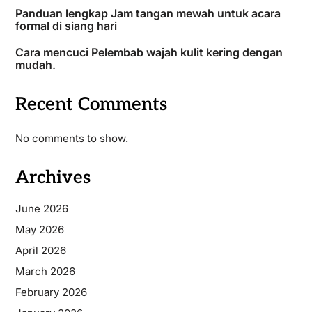
Panduan lengkap Jam tangan mewah untuk acara
formal di siang hari
Cara mencuci Pelembab wajah kulit kering dengan
mudah.
Recent Comments
No comments to show.
Archives
June 2026
May 2026
April 2026
March 2026
February 2026