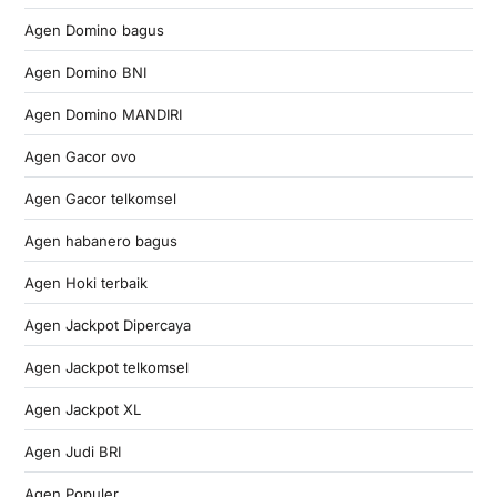
Agen Domino bagus
Agen Domino BNI
Agen Domino MANDIRI
Agen Gacor ovo
Agen Gacor telkomsel
Agen habanero bagus
Agen Hoki terbaik
Agen Jackpot Dipercaya
Agen Jackpot telkomsel
Agen Jackpot XL
Agen Judi BRI
Agen Populer