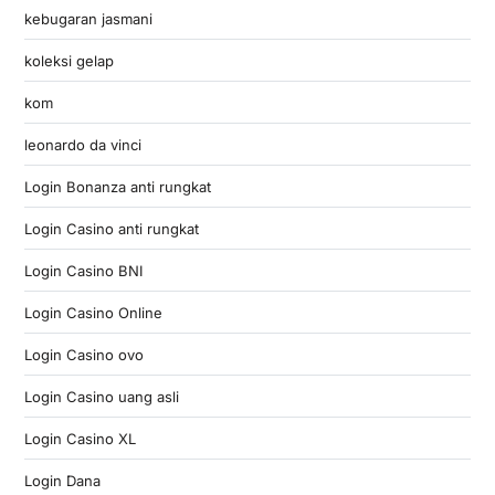
kebugaran jasmani
koleksi gelap
kom
leonardo da vinci
Login Bonanza anti rungkat
Login Casino anti rungkat
Login Casino BNI
Login Casino Online
Login Casino ovo
Login Casino uang asli
Login Casino XL
Login Dana