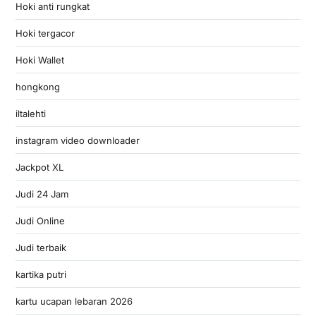
Hoki anti rungkat
Hoki tergacor
Hoki Wallet
hongkong
iltalehti
instagram video downloader
Jackpot XL
Judi 24 Jam
Judi Online
Judi terbaik
kartika putri
kartu ucapan lebaran 2026