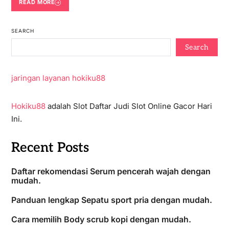
READ MORE
SEARCH
Search
jaringan layanan hokiku88
Hokiku88
adalah Slot Daftar Judi Slot Online Gacor Hari
Ini.
Recent Posts
Daftar rekomendasi Serum pencerah wajah dengan
mudah.
Panduan lengkap Sepatu sport pria dengan mudah.
Cara memilih Body scrub kopi dengan mudah.