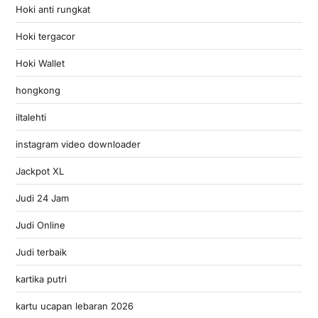
Hoki anti rungkat
Hoki tergacor
Hoki Wallet
hongkong
iltalehti
instagram video downloader
Jackpot XL
Judi 24 Jam
Judi Online
Judi terbaik
kartika putri
kartu ucapan lebaran 2026