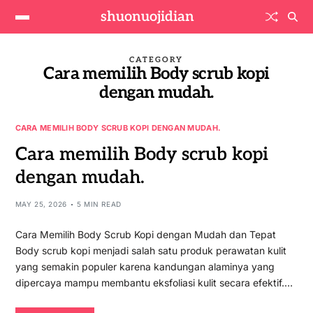
shuonuojidian
CATEGORY
Cara memilih Body scrub kopi
dengan mudah.
CARA MEMILIH BODY SCRUB KOPI DENGAN MUDAH.
Cara memilih Body scrub kopi
dengan mudah.
MAY 25, 2026
5 MIN READ
Cara Memilih Body Scrub Kopi dengan Mudah dan Tepat
Body scrub kopi menjadi salah satu produk perawatan kulit
yang semakin populer karena kandungan alaminya yang
dipercaya mampu membantu eksfoliasi kulit secara efektif.…