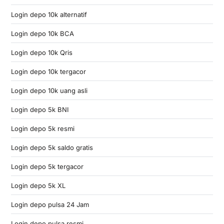
Login depo 10k alternatif
Login depo 10k BCA
Login depo 10k Qris
Login depo 10k tergacor
Login depo 10k uang asli
Login depo 5k BNI
Login depo 5k resmi
Login depo 5k saldo gratis
Login depo 5k tergacor
Login depo 5k XL
Login depo pulsa 24 Jam
Login depo pulsa resmi