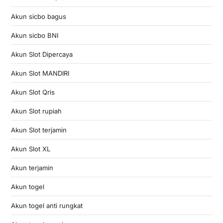
Akun sicbo bagus
Akun sicbo BNI
Akun Slot Dipercaya
Akun Slot MANDIRI
Akun Slot Qris
Akun Slot rupiah
Akun Slot terjamin
Akun Slot XL
Akun terjamin
Akun togel
Akun togel anti rungkat