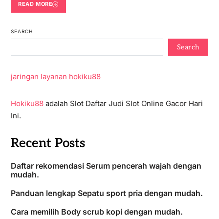
READ MORE
SEARCH
Search
jaringan layanan hokiku88
Hokiku88
adalah Slot Daftar Judi Slot Online Gacor Hari
Ini.
Recent Posts
Daftar rekomendasi Serum pencerah wajah dengan
mudah.
Panduan lengkap Sepatu sport pria dengan mudah.
Cara memilih Body scrub kopi dengan mudah.