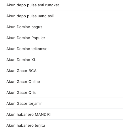
Akun depo pulsa anti rungkat
Akun depo pulsa uang asli
Akun Domino bagus
Akun Domino Populer
Akun Domino telkomsel
Akun Domino XL
Akun Gacor BCA
Akun Gacor Online
Akun Gacor Qris
Akun Gacor terjamin
Akun habanero MANDIRI
Akun habanero terjitu