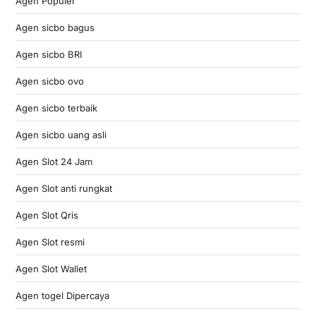
Agen Populer
Agen sicbo bagus
Agen sicbo BRI
Agen sicbo ovo
Agen sicbo terbaik
Agen sicbo uang asli
Agen Slot 24 Jam
Agen Slot anti rungkat
Agen Slot Qris
Agen Slot resmi
Agen Slot Wallet
Agen togel Dipercaya