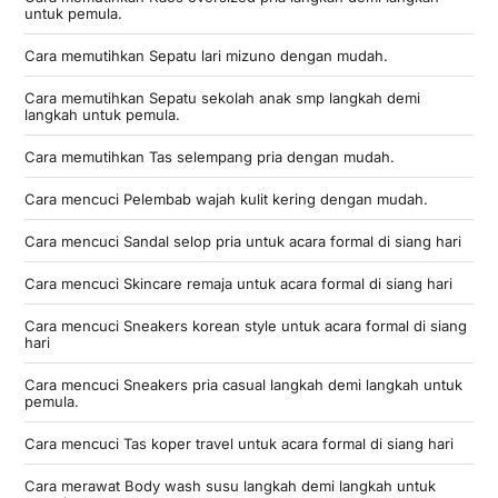
untuk pemula.
Cara memutihkan Sepatu lari mizuno dengan mudah.
Cara memutihkan Sepatu sekolah anak smp langkah demi
langkah untuk pemula.
Cara memutihkan Tas selempang pria dengan mudah.
Cara mencuci Pelembab wajah kulit kering dengan mudah.
Cara mencuci Sandal selop pria untuk acara formal di siang hari
Cara mencuci Skincare remaja untuk acara formal di siang hari
Cara mencuci Sneakers korean style untuk acara formal di siang
hari
Cara mencuci Sneakers pria casual langkah demi langkah untuk
pemula.
Cara mencuci Tas koper travel untuk acara formal di siang hari
Cara merawat Body wash susu langkah demi langkah untuk