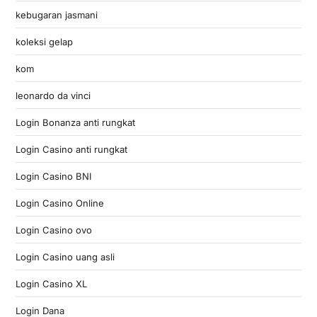
kebugaran jasmani
koleksi gelap
kom
leonardo da vinci
Login Bonanza anti rungkat
Login Casino anti rungkat
Login Casino BNI
Login Casino Online
Login Casino ovo
Login Casino uang asli
Login Casino XL
Login Dana