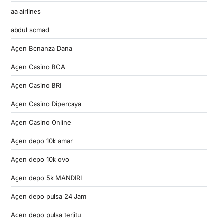
aa airlines
abdul somad
Agen Bonanza Dana
Agen Casino BCA
Agen Casino BRI
Agen Casino Dipercaya
Agen Casino Online
Agen depo 10k aman
Agen depo 10k ovo
Agen depo 5k MANDIRI
Agen depo pulsa 24 Jam
Agen depo pulsa terjitu