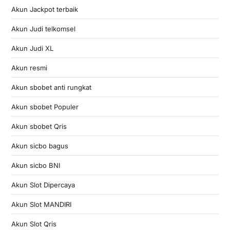
Akun Jackpot terbaik
Akun Judi telkomsel
Akun Judi XL
Akun resmi
Akun sbobet anti rungkat
Akun sbobet Populer
Akun sbobet Qris
Akun sicbo bagus
Akun sicbo BNI
Akun Slot Dipercaya
Akun Slot MANDIRI
Akun Slot Qris