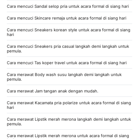
Cara mencuci Sandal selop pria untuk acara formal di siang hari
Cara mencuci Skincare remaja untuk acara formal di siang hari
Cara mencuci Sneakers korean style untuk acara formal di siang
hari
Cara mencuci Sneakers pria casual langkah demi langkah untuk
pemula.
Cara mencuci Tas koper travel untuk acara formal di siang hari
Cara merawat Body wash susu langkah demi langkah untuk
pemula.
Cara merawat Jam tangan anak dengan mudah.
Cara merawat Kacamata pria polarize untuk acara formal di siang
hari
Cara merawat Lipstik merah merona langkah demi langkah untuk
pemula.
Cara merawat Lipstik merah merona untuk acara formal di siang