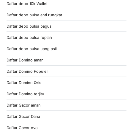
Daftar depo 10k Wallet
Daftar depo pulsa anti rungkat
Daftar depo pulsa bagus
Daftar depo pulsa rupiah
Daftar depo pulsa uang asli
Daftar Domino aman
Daftar Domino Populer
Daftar Domino Qris
Daftar Domino terjitu
Daftar Gacor aman
Daftar Gacor Dana
Daftar Gacor ovo