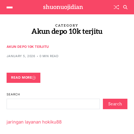
shuonuojidian
CATEGORY
Akun depo 10k terjitu
AKUN DEPO 10K TERJITU
JANUARY 5, 2026
0 MIN READ
READ MORE
SEARCH
Search
jaringan layanan hokiku88