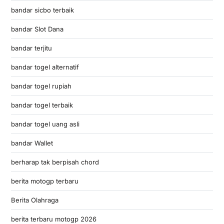
bandar sicbo terbaik
bandar Slot Dana
bandar terjitu
bandar togel alternatif
bandar togel rupiah
bandar togel terbaik
bandar togel uang asli
bandar Wallet
berharap tak berpisah chord
berita motogp terbaru
Berita Olahraga
berita terbaru motogp 2026