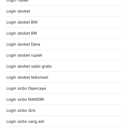
Login sbobet
Login sbobet BNI
Login sbobet BRI
Login sbobet Dana
Login sbobet rupiah
Login sbobet saldo gratis
Login sbobet telkomsel
Login sicbo Dipercaya
Login sicbo MANDIRI
Login sicbo Qris
Login sicbo uang asli