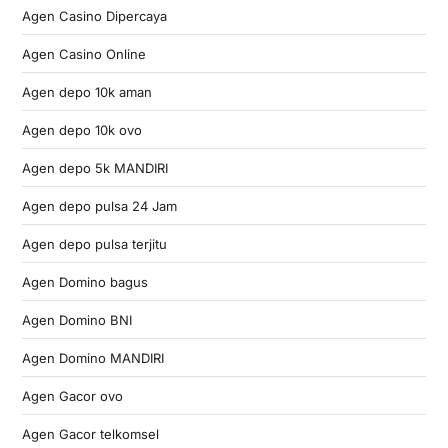
Agen Casino Dipercaya
Agen Casino Online
Agen depo 10k aman
Agen depo 10k ovo
Agen depo 5k MANDIRI
Agen depo pulsa 24 Jam
Agen depo pulsa terjitu
Agen Domino bagus
Agen Domino BNI
Agen Domino MANDIRI
Agen Gacor ovo
Agen Gacor telkomsel