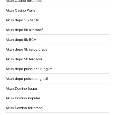
Akun Casino telkomsel
Akun Casino Wallet
Akun depo 10k terjitu
Akun depo 5k alternatif
Akun depo 5k BCA
Akun depo 5k saldo gratis
Akun depo 5k tergacor
Akun depo pulsa anti rungkat
Akun depo pulsa uang asli
Akun Domino bagus
Akun Domino Populer
Akun Domino telkomsel