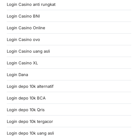
Login Casino anti rungkat
Login Casino BNI
Login Casino Online
Login Casino ovo
Login Casino uang asli
Login Casino XL
Login Dana
Login depo 10k alternatif
Login depo 10k BCA
Login depo 10k Qris
Login depo 10k tergacor
Login depo 10k uang asli