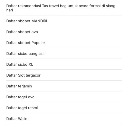
Daftar rekomendasi Tas travel bag untuk acara formal di siang
hari
Daftar sbobet MANDIRI
Daftar sbobet ovo
Daftar sbobet Populer
Daftar sicbo uang asli
Daftar sicbo XL
Daftar Slot tergacor
Daftar terjamin
Daftar togel ovo
Daftar togel resmi
Daftar Wallet