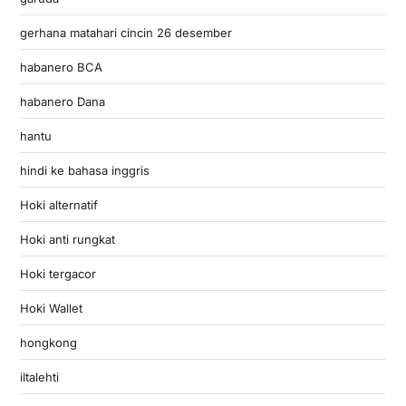
gerhana matahari cincin 26 desember
habanero BCA
habanero Dana
hantu
hindi ke bahasa inggris
Hoki alternatif
Hoki anti rungkat
Hoki tergacor
Hoki Wallet
hongkong
iltalehti