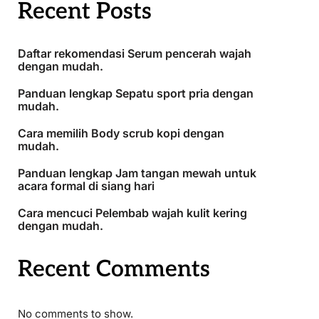
Recent Posts
Daftar rekomendasi Serum pencerah wajah
dengan mudah.
Panduan lengkap Sepatu sport pria dengan
mudah.
Cara memilih Body scrub kopi dengan
mudah.
Panduan lengkap Jam tangan mewah untuk
acara formal di siang hari
Cara mencuci Pelembab wajah kulit kering
dengan mudah.
Recent Comments
No comments to show.