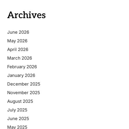
Archives
June 2026
May 2026
April 2026
March 2026
February 2026
January 2026
December 2025
November 2025
August 2025
July 2025
June 2025
May 2025