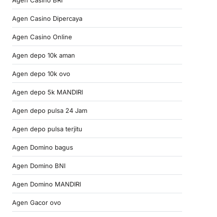
Agen Casino Dipercaya
Agen Casino Online
Agen depo 10k aman
Agen depo 10k ovo
Agen depo 5k MANDIRI
Agen depo pulsa 24 Jam
Agen depo pulsa terjitu
Agen Domino bagus
Agen Domino BNI
Agen Domino MANDIRI
Agen Gacor ovo