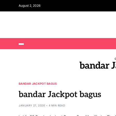
August 2, 2026
bandar J
BANDAR JACKPOT BAGUS
bandar Jackpot bagus
JANUARY 27, 2026
4 MIN READ